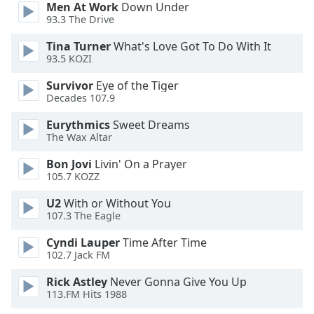
Men At Work
Down Under
93.3 The Drive
Font
Family
Tina Turner
What's Love Got To Do With It
93.5 KOZI
Reset
Survivor
Eye of the Tiger
Decades 107.9
Done
Close
Eurythmics
Sweet Dreams
Modal
Dialog
The Wax Altar
End
Bon Jovi
Livin' On a Prayer
of
105.7 KOZZ
dialog
window.
U2
With or Without You
107.3 The Eagle
Cyndi Lauper
Time After Time
102.7 Jack FM
Rick Astley
Never Gonna Give You Up
113.FM Hits 1988