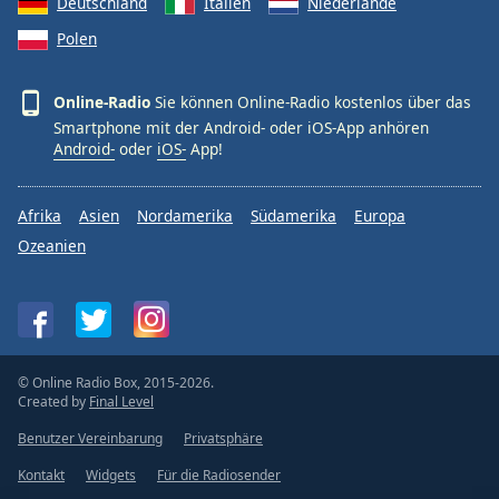
Deutschland
Italien
Niederlande
Polen
Online-Radio
Sie können Online-Radio kostenlos über das
Smartphone mit der Android- oder iOS-App anhören
Android-
oder
iOS-
App!
Afrika
Asien
Nordamerika
Südamerika
Europa
Ozeanien
© Online Radio Box, 2015-2026.
Created by
Final Level
Benutzer Vereinbarung
Privatsphäre
Kontakt
Widgets
Für die Radiosender