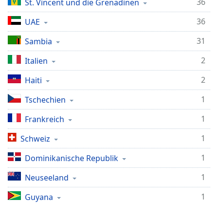
36
St. Vincent und die Grenadinen
Remaining
Time
-
36
UAE
-:-
31
Sambia
1x
2
Italien
Playback
Rate
2
Haiti
Chapters
1
Tschechien
Chapters
1
Frankreich
Descriptions
1
Schweiz
descriptions
off
,
1
Dominikanische Republik
selected
1
Neuseeland
Subtitles
1
Guyana
subtitles
settings
,