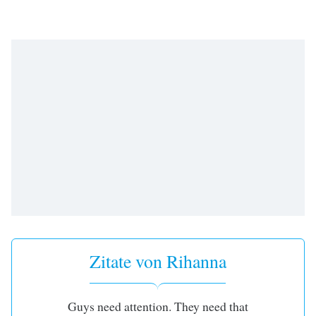
opens
subtitles
settings
dialog
subtitles
off
,
selected
Audio
Track
Picture-
in-
Picture
Fullscreen
This
is
a
Zitate von Rihanna
modal
window.
Guys need attention. They need that