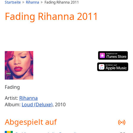
is
Startseite
Rihanna
Fading Rihanna 2011
loading.
Fading Rihanna 2011
Play
Video
Play
Skip
Backward
Skip
Forward
Mute
Current
Time
0:00
/
Duration
-:-
Fading
Loaded
:
0.00%
Artist:
Rihanna
Stream
Album:
Loud (Deluxe)
, 2010
Type
LIVE
Seek to
Abgespielt auf
live,
currently
behind
live
LIVE