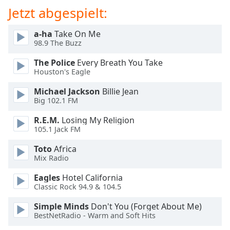
Color
Jetzt abgespielt:
Opacity
a-ha
Take On Me
98.9 The Buzz
Caption
The Police
Every Breath You Take
Area
Houston's Eagle
Background
Michael Jackson
Billie Jean
Color
Big 102.1 FM
R.E.M.
Losing My Religion
Opacity
105.1 Jack FM
Toto
Africa
Font
Mix Radio
Size
Eagles
Hotel California
Classic Rock 94.9 & 104.5
Text
Edge
Simple Minds
Don't You (Forget About Me)
BestNetRadio - Warm and Soft Hits
Style