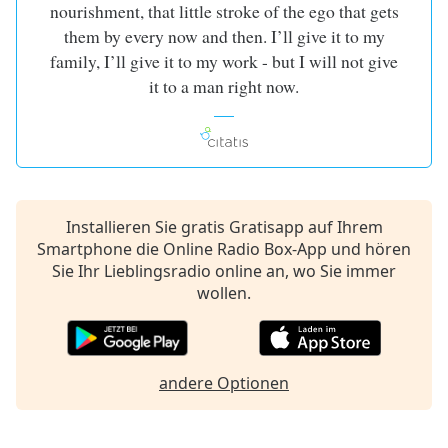
Beginning
nourishment, that little stroke of the ego that gets
of
them by every now and then. I’ll give it to my
dialog
family, I’ll give it to my work - but I will not give
window.
it to a man right now.
Escape
will
cancel
and
close
the
window.
Installieren Sie gratis Gratisapp auf Ihrem
Smartphone die Online Radio Box-App und hören
Text
Sie Ihr Lieblingsradio online an, wo Sie immer
Color
wollen.
Opacity
andere Optionen
Text
Background