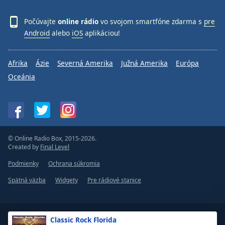
Počúvajte
online rádio
vo svojom smartfóne zdarma s
pre
Android
alebo
iOS
aplikáciou!
Afrika
Ázie
Severná Amerika
Južná Amerika
Európa
Oceánia
© Online Radio Box, 2015-2026.
Created by
Final Level
Podmienky
Ochrana súkromia
Spätná väzba
Widgety
Pre rádiové stanice
Classic Rock Florida