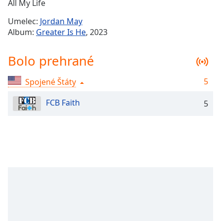
Remaining
All My Life
Time
-
Umelec:
Jordan May
-:-
Album:
Greater Is He
, 2023
1x
Bolo prehrané
Playback
Rate
5
Spojené Štáty
Chapters
Chapters
FCB Faith
5
Descriptions
descriptions
off
,
selected
Subtitles
subtitles
settings
,