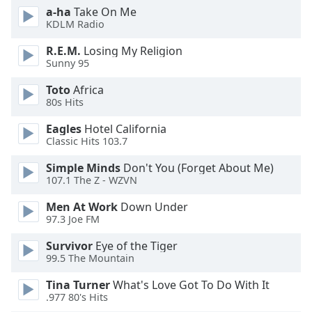
of
a-ha
Take On Me
dialog
KDLM Radio
window.
R.E.M.
Losing My Religion
Escape
Sunny 95
will
cancel
Toto
Africa
and
80s Hits
close
the
Eagles
Hotel California
Classic Hits 103.7
window.
Simple Minds
Don't You (Forget About Me)
Text
107.1 The Z - WZVN
Color
Men At Work
Down Under
97.3 Joe FM
Opacity
Survivor
Eye of the Tiger
99.5 The Mountain
Text
Tina Turner
What's Love Got To Do With It
Background
.977 80's Hits
Color