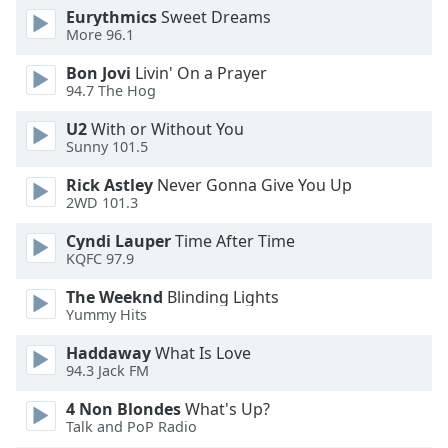
Eurythmics
Sweet Dreams
More 96.1
Opacity
Bon Jovi
Livin' On a Prayer
94.7 The Hog
Caption
Area
U2
With or Without You
Background
Sunny 101.5
Color
Rick Astley
Never Gonna Give You Up
2WD 101.3
Opacity
Cyndi Lauper
Time After Time
KQFC 97.9
Font
The Weeknd
Blinding Lights
Size
Yummy Hits
Haddaway
What Is Love
Text
94.3 Jack FM
Edge
Style
4 Non Blondes
What's Up?
Talk and PoP Radio