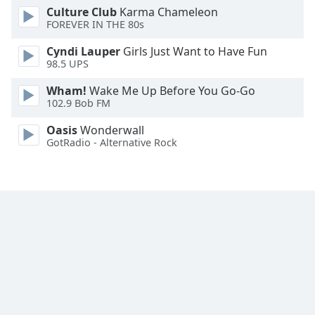
Culture Club
Karma Chameleon
Font
FOREVER IN THE 80s
Family
Cyndi Lauper
Girls Just Want to Have Fun
98.5 UPS
Reset
Done
Wham!
Wake Me Up Before You Go-Go
102.9 Bob FM
Close
Modal
Dialog
Oasis
Wonderwall
End
GotRadio - Alternative Rock
of
dialog
window.