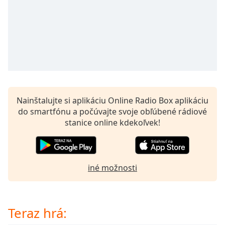
opens
subtitles
settings
dialog
subtitles
off
,
selected
Audio
Track
Nainštalujte si aplikáciu Online Radio Box aplikáciu
do smartfónu a počúvajte svoje obľúbené rádiové
Picture-
in-
stanice online kdekoľvek!
Picture
Fullscreen
This
is
iné možnosti
a
modal
window.
Teraz hrá:
Beginning