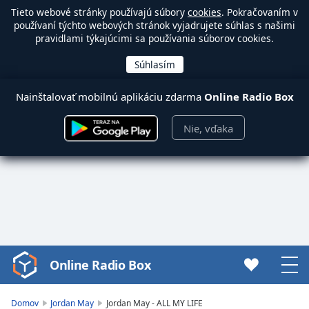
Tieto webové stránky používajú súbory
cookies
. Pokračovaním v
používaní týchto webových stránok vyjadrujete súhlas s našimi
pravidlami týkajúcimi sa používania súborov cookies.
Nainštalovať mobilnú aplikáciu zdarma
Online Radio Box
Nie, vďaka
Online Radio Box
Video
Player
is
Domov
Jordan May
Jordan May - ALL MY LIFE