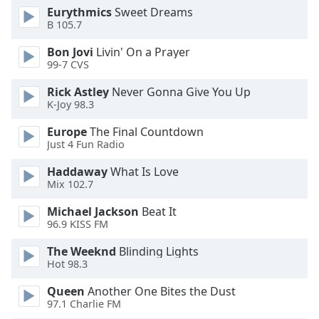
Eurythmics
Sweet Dreams
B 105.7
Opacity
Bon Jovi
Livin' On a Prayer
99-7 CVS
Caption
Area
Rick Astley
Never Gonna Give You Up
Background
K-Joy 98.3
Color
Europe
The Final Countdown
Just 4 Fun Radio
Opacity
Haddaway
What Is Love
Mix 102.7
Font
Michael Jackson
Beat It
Size
96.9 KISS FM
The Weeknd
Blinding Lights
Text
Hot 98.3
Edge
Style
Queen
Another One Bites the Dust
97.1 Charlie FM