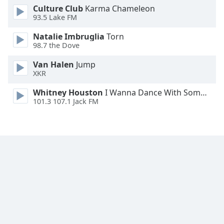
Culture Club
Karma Chameleon
Font
93.5 Lake FM
Family
Natalie Imbruglia
Torn
98.7 the Dove
Reset
Done
Van Halen
Jump
XKR
Close
Modal
Dialog
Whitney Houston
I Wanna Dance With Somebody
End
101.3 107.1 Jack FM
of
dialog
window.