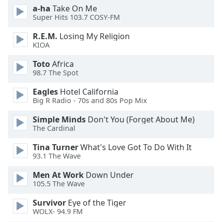
of
a-ha
Take On Me
dialog
Super Hits 103.7 COSY-FM
window.
R.E.M.
Losing My Religion
Escape
KIOA
will
cancel
Toto
Africa
and
98.7 The Spot
close
the
Eagles
Hotel California
Big R Radio - 70s and 80s Pop Mix
window.
Simple Minds
Don't You (Forget About Me)
Text
The Cardinal
Color
Tina Turner
What's Love Got To Do With It
93.1 The Wave
Opacity
Men At Work
Down Under
105.5 The Wave
Text
Survivor
Eye of the Tiger
Background
WOLX- 94.9 FM
Color