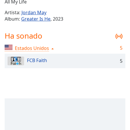
Remaining
All My Life
Time
-
Artista:
Jordan May
-:-
Album:
Greater Is He
, 2023
1x
Ha sonado
Playback
Rate
5
Estados Unidos
Chapters
Chapters
FCB Faith
5
Descriptions
descriptions
off
,
selected
Subtitles
subtitles
settings
,