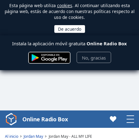
Esta página web utiliza
cookies
. Al continuar utilizando esta
página web, estás de acuerdo con nuestras políticas respecto al
uso de cookies.
Instala la aplicación móvil gratuita
Online Radio Box
No, gracias
Online Radio Box
Video
Player
is
Al inicio
Jordan May
Jordan May - ALL MY LIFE