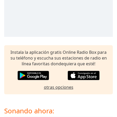
opens
subtitles
settings
dialog
subtitles
off
,
selected
Audio
Track
Instala la aplicación gratis Online Radio Box para
su teléfono y escucha sus estaciones de radio en
Picture-
in-
línea favoritas dondequiera que esté!
Picture
Fullscreen
This
is
otras opciones
a
modal
window.
Sonando ahora:
Beginning