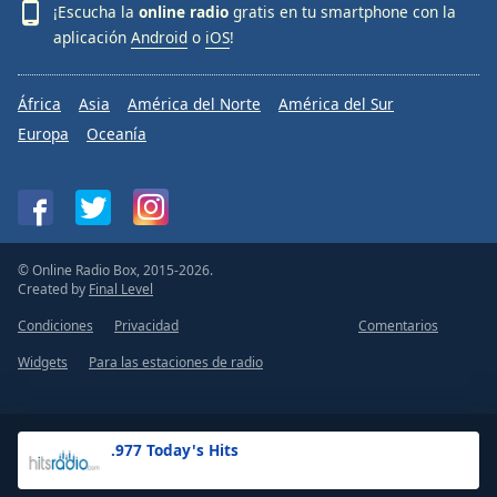
¡Escucha la
online radio
gratis en tu smartphone con la
aplicación
Android
o
iOS
!
África
Asia
América del Norte
América del Sur
Europa
Oceanía
© Online Radio Box, 2015-2026.
Created by
Final Level
Condiciones
Privacidad
Comentarios
Widgets
Para las estaciones de radio
.977 Today's Hits