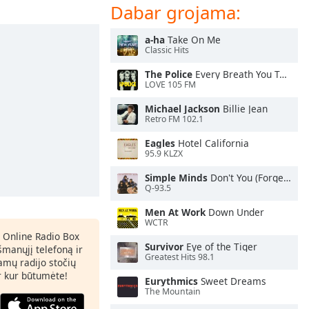
Dabar grojama:
a-ha
Take On Me
Classic Hits
The Police
Every Breath You Take
LOVE 105 FM
Michael Jackson
Billie Jean
Retro FM 102.1
Eagles
Hotel California
95.9 KLZX
Simple Minds
Don't You (Forget About Me)
Q-93.5
Men At Work
Down Under
WCTR
 Online Radio Box
Survivor
Eye of the Tiger
šmanųjį telefoną ir
Greatest Hits 98.1
amų radijo stočių
ir kur būtumėte!
Eurythmics
Sweet Dreams
The Mountain