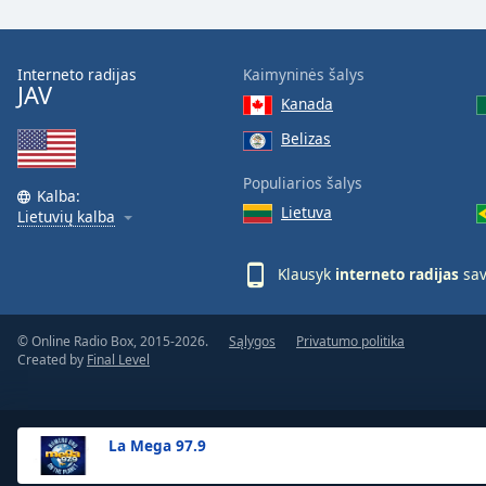
the
window.
Interneto radijas
Kaimyninės šalys
JAV
Text
Kanada
Color
Belizas
Opacity
Populiarios šalys
Kalba:
Lietuva
Lietuvių kalba
Text
Background
Klausyk
interneto radijas
sav
Color
© Online Radio Box, 2015-2026.
Sąlygos
Privatumo politika
Opacity
Created by
Final Level
Caption
Area
La Mega 97.9
Background