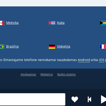
Meksika
Kuba
Brazilija
Vokietija
o išmaniajame telefone nemokamai naudodamas
Android
arba
iOS
p
Atsiliepimai
Widget'ai
Radijo stotims