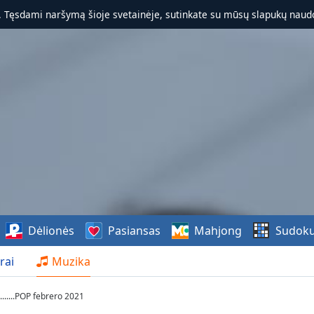
. Tęsdami naršymą šioje svetainėje, sutinkate su mūsų slapukų naudo
Dėlionės
Pasiansas
Mahjong
Sudok
rai
Muzika
........POP febrero 2021