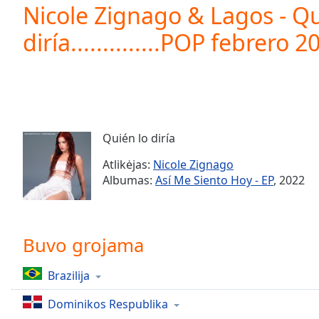
Current
Nicole Zignago & Lagos - Qu
Time
0:00
diría..............POP febrero 2
/
Duration
-:-
Loaded
:
0.00%
0:00
Stream
Type
LIVE
Quién lo diría
Seek to
live,
Atlikėjas:
Nicole Zignago
currently
Albumas:
Así Me Siento Hoy - EP
, 2022
behind
live
LIVE
Remaining
Time
-
-:-
Buvo grojama
1x
Brazilija
Playback
Rate
Dominikos Respublika