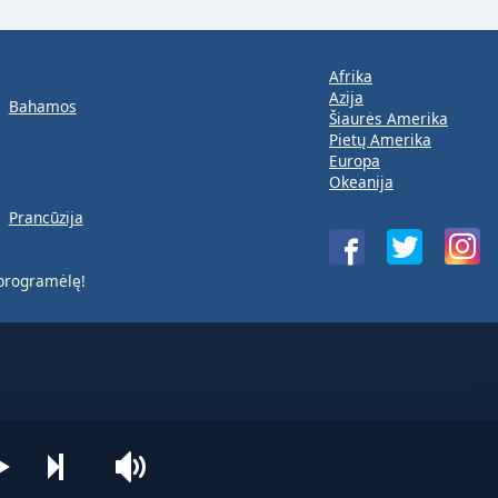
Afrika
Azija
Bahamos
Šiaurės Amerika
Pietų Amerika
Europa
Okeanija
Prancūzija
rogramėlę!