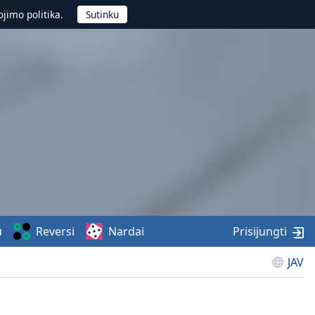
jimo politika.
u
Reversi
Nardai
Prisijungti
JAV