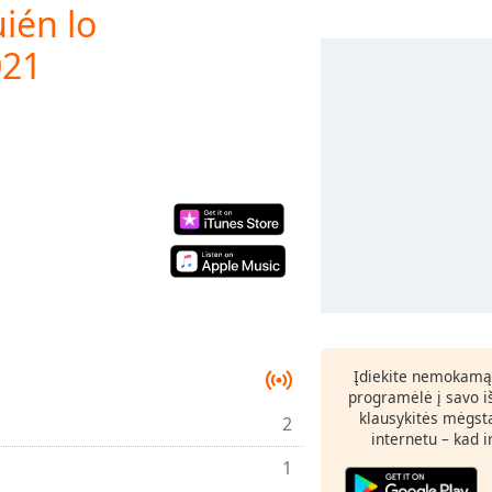
ién lo
021
Įdiekite nemokamą
programėlė į savo i
klausykitės mėgst
2
internetu – kad 
1