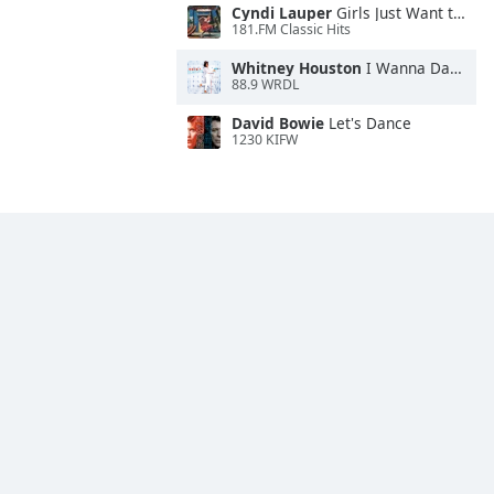
Cyndi Lauper
Girls Just Want to Have Fun
181.FM Classic Hits
Whitney Houston
I Wanna Dance With Somebody
88.9 WRDL
David Bowie
Let's Dance
1230 KIFW