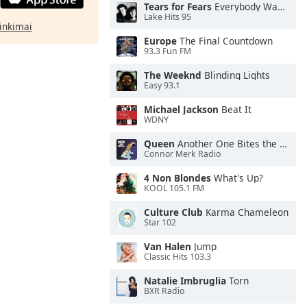
Tears for Fears
Everybody Wants To Rule the World
Lake Hits 95
rinkimai
Europe
The Final Countdown
93.3 Fun FM
The Weeknd
Blinding Lights
Easy 93.1
Michael Jackson
Beat It
WDNY
Queen
Another One Bites the Dust
Connor Merk Radio
4 Non Blondes
What's Up?
KOOL 105.1 FM
Culture Club
Karma Chameleon
Star 102
Van Halen
Jump
Classic Hits 103.3
Natalie Imbruglia
Torn
BXR Radio