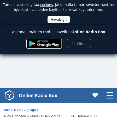
Tämä sivusto käyttää
cookies
. Jatkamalla tämän sivuston käyttöä
hyväksyt evästeiden käyttöä koskevat käytäntömme.
Asenna ilmainen mobiilisovellus
Online Radio Box
Ei, kiitos
Online Radio Box
Video
Player
is
Koti
Nicole Zignago
loading.
Nicole Zignago & Lagos - Quién lo diría..............POP febrero 2021