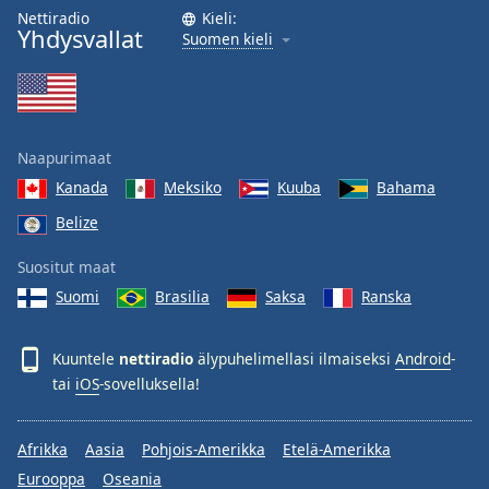
Nettiradio
Kieli:
Yhdysvallat
Suomen kieli
Naapurimaat
Kanada
Meksiko
Kuuba
Bahama
Belize
Suositut maat
Suomi
Brasilia
Saksa
Ranska
Kuuntele
nettiradio
älypuhelimellasi ilmaiseksi
Android
-
tai
iOS
-sovelluksella!
Afrikka
Aasia
Pohjois-Amerikka
Etelä-Amerikka
Eurooppa
Oseania