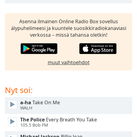
subtitles
settings
dialog
subtitles
Asenna ilmainen Online Radio Box sovellus
off
,
älypuhelimeesi ja kuuntele suosikkiradiokanaviasi
selected
verkossa – missä tahansa oletkin!
Audio
Track
muut vaihtoehdot
Picture-
in-
Picture
Fullscreen
This
Nyt soi:
is
a
a-ha
Take On Me
modal
WALH
window.
The Police
Every Breath You Take
105.5 Bob FM
Beginning
of
Michael Jackson
Billie Jean