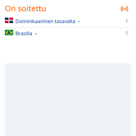
Time
-
On soitettu
-:-
1
Dominikaaninen tasavalta
1x
Playback
1
Brasilia
Rate
Chapters
Chapters
Descriptions
descriptions
off
,
selected
Subtitles
subtitles
settings
,
opens