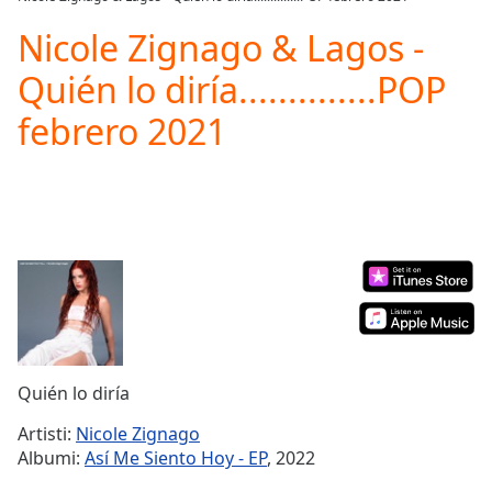
Play
Video
Nicole Zignago & Lagos -
Play
Quién lo diría..............POP
Skip
Backward
febrero 2021
Skip
Forward
Mute
Current
Time
0:00
/
Duration
-:-
Loaded
:
0.00%
Stream
Type
LIVE
Seek to
Quién lo diría
live,
currently
Artisti:
Nicole Zignago
behind
live
LIVE
Albumi:
Así Me Siento Hoy - EP
, 2022
Remaining