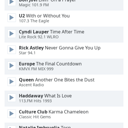
Magic 101.9 FM
Opacity
U2
With or Without You
107.3 The Eagle
Caption
Area
Cyndi Lauper
Time After Time
Background
Lite Rock 92.1 WLRO
Color
Rick Astley
Never Gonna Give You Up
Star 94.1
Opacity
Europe
The Final Countdown
KMVX FM MIX 999
Font
Queen
Another One Bites the Dust
Size
Ascent Radio
Haddaway
What Is Love
Text
113.FM Hits 1993
Edge
Style
Culture Club
Karma Chameleon
Classic Hit Gems
Font
Natalie Imbruglia
Torn