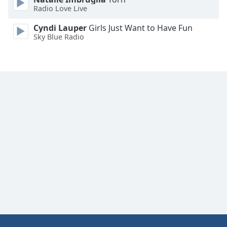
Radio Love Live
Family
Cyndi Lauper
Girls Just Want to Have Fun
Sky Blue Radio
Reset
Done
Close
Modal
Dialog
End
of
dialog
window.