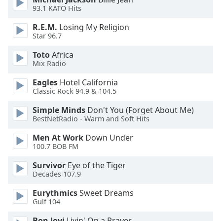
dialog
93.1 KATO Hits
window.
Escape
R.E.M.
Losing My Religion
Star 96.7
will
cancel
Toto
Africa
and
Mix Radio
close
the
Eagles
Hotel California
Classic Rock 94.9 & 104.5
window.
Simple Minds
Don't You (Forget About Me)
Text
BestNetRadio - Warm and Soft Hits
Color
Men At Work
Down Under
100.7 BOB FM
Opacity
Survivor
Eye of the Tiger
Decades 107.9
Text
Eurythmics
Sweet Dreams
Background
Gulf 104
Color
Bon Jovi
Livin' On a Prayer