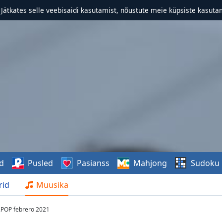
. Jätkates selle veebisaidi kasutamist, nõustute meie küpsiste kasutam
d
Pusled
Pasianss
Mahjong
Sudoku
rid
Muusika
....POP febrero 2021