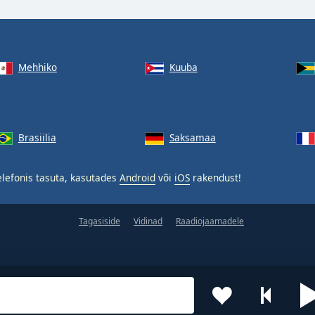
Mehhiko
Kuuba
Brasiilia
Saksamaa
lefonis tasuta, kasutades
Android
või
iOS
rakendust!
Tagasiside
Vidinad
Raadiojaamadele