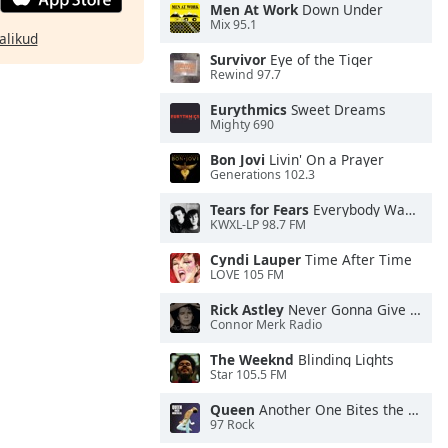
Men At Work
Down Under
Mix 95.1
alikud
Survivor
Eye of the Tiger
Rewind 97.7
Eurythmics
Sweet Dreams
Mighty 690
Bon Jovi
Livin' On a Prayer
Generations 102.3
Tears for Fears
Everybody Wants To Rule the World
KWXL-LP 98.7 FM
Cyndi Lauper
Time After Time
LOVE 105 FM
Rick Astley
Never Gonna Give You Up
Connor Merk Radio
The Weeknd
Blinding Lights
Star 105.5 FM
Queen
Another One Bites the Dust
97 Rock