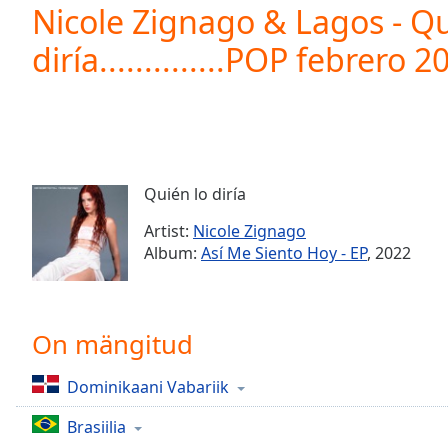
Current
Nicole Zignago & Lagos - Qu
Time
0:00
diría..............POP febrero 2
/
Duration
-:-
Loaded
:
0.00%
0:00
Stream
Type
LIVE
Quién lo diría
Seek to
live,
Artist:
Nicole Zignago
currently
Album:
Así Me Siento Hoy - EP
, 2022
behind
live
LIVE
Remaining
Time
-
-:-
On mängitud
1x
Dominikaani Vabariik
Playback
Rate
Brasiilia