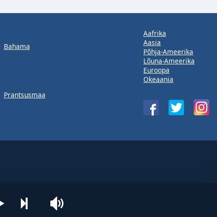
Aafrika
Aasia
Bahama
Põhja-Ameerika
Lõuna-Ameerika
Euroopa
Okeaania
Prantsusmaa