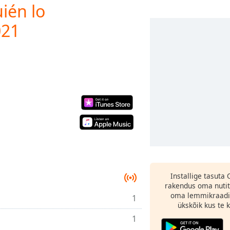
ién lo
021
Installige tasuta
rakendus oma nutit
oma lemmikraadi
1
ükskõik kus te ka
1