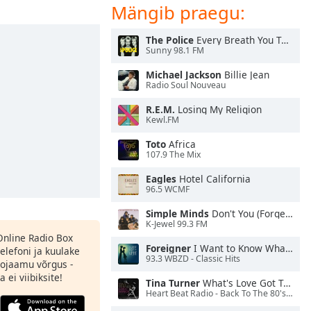
Mängib praegu:
The Police
Every Breath You Take
Sunny 98.1 FM
Michael Jackson
Billie Jean
Radio Soul Nouveau
R.E.M.
Losing My Religion
Kewl.FM
Toto
Africa
107.9 The Mix
Eagles
Hotel California
96.5 WCMF
Simple Minds
Don't You (Forget About Me)
K-Jewel 99.3 FM
 Online Radio Box
Foreigner
I Want to Know What Love Is
elefoni ja kuulake
93.3 WBZD - Classic Hits
ojaamu võrgus -
 ei viibiksite!
Tina Turner
What's Love Got To Do With It
Heart Beat Radio - Back To The 80's Radio