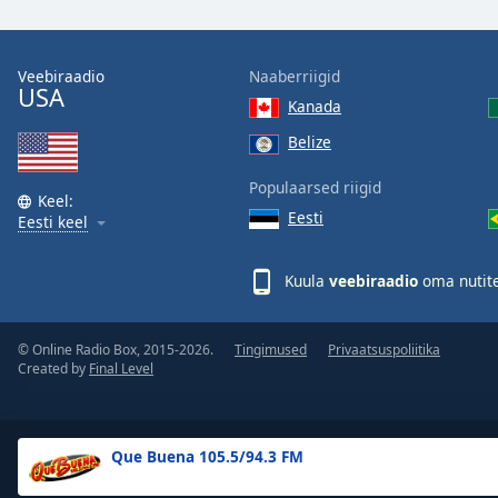
the
window.
Veebiraadio
Naaberriigid
USA
Text
Kanada
Color
Belize
Opacity
Populaarsed riigid
Keel:
Eesti
Eesti keel
Text
Background
Kuula
veebiraadio
oma nutite
Color
© Online Radio Box, 2015-2026.
Tingimused
Privaatsuspoliitika
Opacity
Created by
Final Level
Caption
Area
Que Buena 105.5/94.3 FM
Background