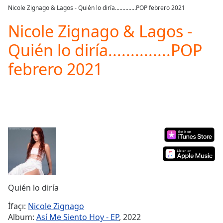
loading.
Nicole Zignago & Lagos - Quién lo diría..............POP febrero 2021
Play
Video
Nicole Zignago & Lagos -
Play
Quién lo diría..............POP
Skip
Backward
febrero 2021
Skip
Forward
Mute
Current
Time
0:00
/
Duration
-:-
Loaded
:
0.00%
Stream
Type
LIVE
Seek to
Quién lo diría
live,
currently
İfaçı:
Nicole Zignago
behind
live
LIVE
Album:
Así Me Siento Hoy - EP
, 2022