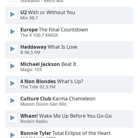
GotRadio - Retro 80s
U2
With or Without You
Opacity
Mix 98.7
Europe
The Final Countdown
Caption
The X 100.7 KMGX
Area
Background
Haddaway
What Is Love
Color
B 98.5 FM
Michael Jackson
Beat It
Opacity
Magic 103
4 Non Blondes
What's Up?
The Tide 92.3 FM
Font
Size
Culture Club
Karma Chameleon
Mason Dixon Gen 80s
Text
Wham!
Wake Me Up Before You Go-Go
Edge
Rockin Radio
Style
Bonnie Tyler
Total Eclipse of the Heart