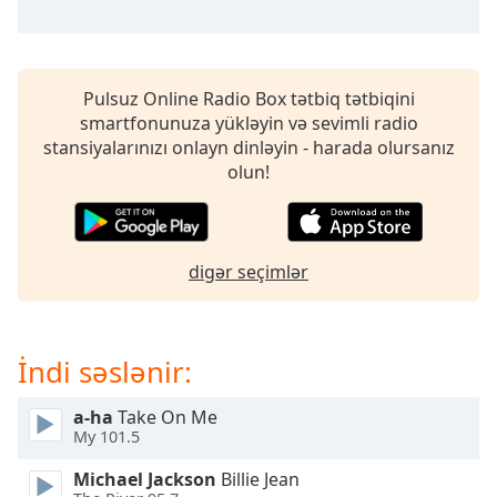
opens
subtitles
settings
dialog
subtitles
Pulsuz Online Radio Box tətbiq tətbiqini
off
,
smartfonunuza yükləyin və sevimli radio
selected
stansiyalarınızı onlayn dinləyin - harada olursanız
olun!
Audio
Track
Picture-
in-
digər seçimlər
Picture
Fullscreen
This
is
İndi səslənir:
a
modal
a-ha
Take On Me
window.
My 101.5
Michael Jackson
Billie Jean
Beginning