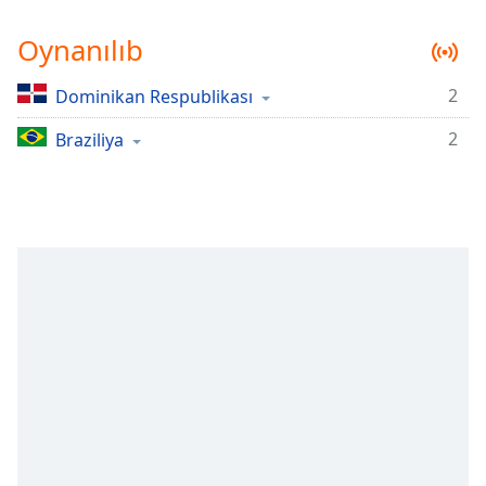
Remaining
Time
-
Oynanılıb
-:-
2
Dominikan Respublikası
1x
Playback
2
Braziliya
Rate
Chapters
Chapters
Descriptions
descriptions
off
,
selected
Subtitles
subtitles
settings
,