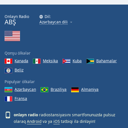
Onlayn Radio
Dil:
ABŞ
Azərbaycan dili
Qonşu ölkələr
Kanada
Meksika
Kuba
Bahamalar
Beliz
Populyar ölkələr
Azərbaycan
Braziliya
Almaniya
Fransa
onlayn radio
radiostansiyasını smartfonunuzda pulsuz
olaraq
Android
və ya
iOS
tətbiqi ilə dinləyin!