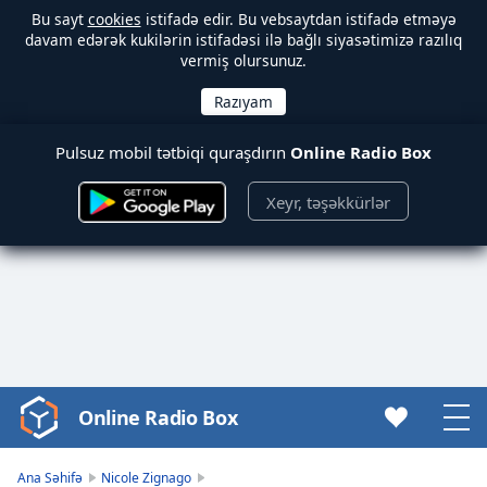
Bu sayt
cookies
istifadə edir. Bu vebsaytdan istifadə etməyə
davam edərək kukilərin istifadəsi ilə bağlı siyasətimizə razılıq
vermiş olursunuz.
Pulsuz mobil tətbiqi quraşdırın
Online Radio Box
Xeyr, təşəkkürlər
Online Radio Box
Video
Player
is
Ana Səhifə
Nicole Zignago