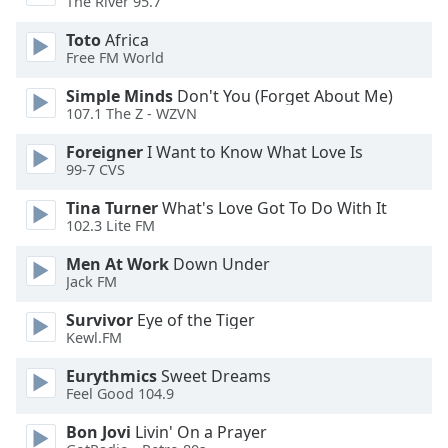
The River 95.7
of
dialog
Toto
Africa
window.
Free FM World
Escape
will
Simple Minds
Don't You (Forget About Me)
107.1 The Z - WZVN
cancel
and
Foreigner
I Want to Know What Love Is
close
99-7 CVS
the
window.
Tina Turner
What's Love Got To Do With It
102.3 Lite FM
Text
Men At Work
Down Under
Color
Jack FM
Survivor
Eye of the Tiger
Opacity
Kewl.FM
Eurythmics
Sweet Dreams
Text
Feel Good 104.9
Background
Bon Jovi
Livin' On a Prayer
Color