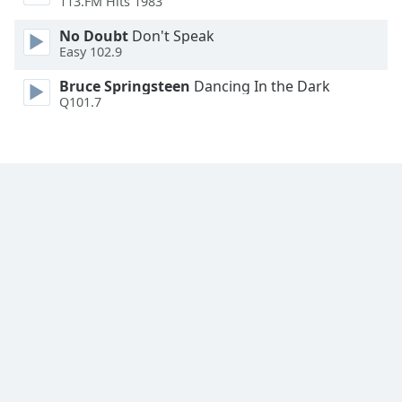
113.FM Hits 1983
Font
Family
No Doubt
Don't Speak
Easy 102.9
Bruce Springsteen
Dancing In the Dark
Reset
Q101.7
Done
Close
Modal
Dialog
End
of
dialog
window.