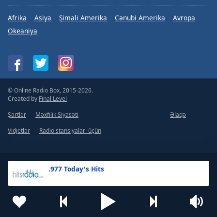
Afrika
Asiya
Şimali Amerika
Cənubi Amerika
Avropa
Okeaniya
© Online Radio Box, 2015-2026.
Created by
Final Level
Şərtlər
Məxfilik Siyasəti
Əlaqə
Vidjetlər
Radio stansiyaları üçün
.977 Today's Hits