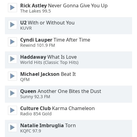
Rick Astley
Never Gonna Give You Up
Opacity
The Lakes 99.5
U2
With or Without You
Caption
KUVR
Area
Background
Cyndi Lauper
Time After Time
Color
Rewind 101.9 FM
Haddaway
What Is Love
World Hits (Classic Top Hits)
Opacity
Michael Jackson
Beat It
QFM
Font
Size
Queen
Another One Bites the Dust
Sunny 92.3 FM
Text
Culture Club
Karma Chameleon
Edge
Radio 854 Gold
Style
Natalie Imbruglia
Torn
KQFC 97.9
Font