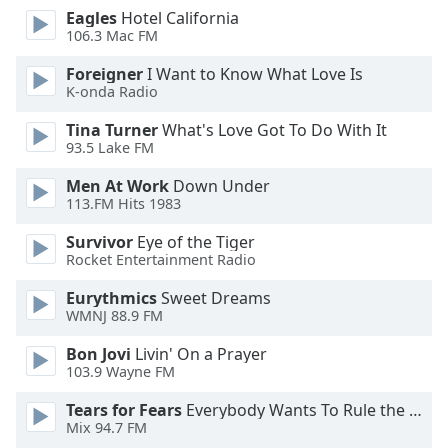
dialog
Eagles
Hotel California
window.
106.3 Mac FM
Escape
Foreigner
I Want to Know What Love Is
will
K-onda Radio
cancel
and
Tina Turner
What's Love Got To Do With It
close
93.5 Lake FM
the
Men At Work
Down Under
window.
113.FM Hits 1983
Text
Survivor
Eye of the Tiger
Color
Rocket Entertainment Radio
Eurythmics
Sweet Dreams
Opacity
WMNJ 88.9 FM
Bon Jovi
Livin' On a Prayer
Text
103.9 Wayne FM
Background
Tears for Fears
Everybody Wants To Rule the World
Color
Mix 94.7 FM