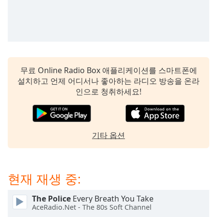
subtitles
settings
dialog
subtitles
off
,
selected
무료 Online Radio Box 애플리케이션를 스마트폰에
Audio
설치하고 언제 어디서나 좋아하는 라디오 방송을 온라
Track
인으로 청취하세요!
Picture-
in-
Picture
Fullscreen
기타 옵션
This
is
a
modal
현재 재생 중:
window.
The Police
Every Breath You Take
Beginning
AceRadio.Net - The 80s Soft Channel
of