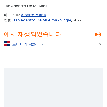
Time
-
Tan Adentro De Mi Alma
-:-
아티스트:
Alberto Maria
1x
앨범:
Tan Adentro De Mi Alma - Single
, 2022
Playback
Rate
에서 재생되었습니다
Chapters
6
도미니카 공화국
Chapters
Descriptions
descriptions
off
,
selected
Subtitles
subtitles
settings
,
opens