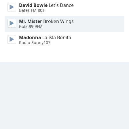
David Bowie
Let's Dance
Family
Bates FM 80s
Mr. Mister
Broken Wings
Reset
Kola 99.9FM
Done
Close
Madonna
La Isla Bonita
Modal
Radio Sunny107
Dialog
End
of
dialog
window.