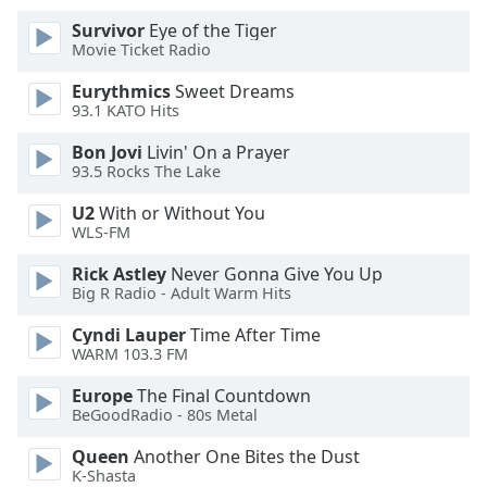
of
Survivor
Eye of the Tiger
dialog
Movie Ticket Radio
window.
Escape
Eurythmics
Sweet Dreams
will
93.1 KATO Hits
cancel
and
Bon Jovi
Livin' On a Prayer
93.5 Rocks The Lake
close
the
U2
With or Without You
window.
WLS-FM
Text
Rick Astley
Never Gonna Give You Up
Big R Radio - Adult Warm Hits
Color
Cyndi Lauper
Time After Time
WARM 103.3 FM
Opacity
Europe
The Final Countdown
BeGoodRadio - 80s Metal
Text
Background
Queen
Another One Bites the Dust
Color
K-Shasta