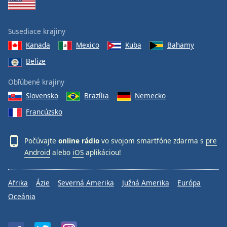
Susediace krajiny
Kanada
Mexico
Kuba
Bahamy
Belize
Obľúbené krajiny
Slovensko
Brazília
Nemecko
Francúzsko
Počúvajte
online rádio
vo svojom smartfóne zdarma s
pre
Android
alebo
iOS
aplikáciou!
Afrika
Ázie
Severná Amerika
Južná Amerika
Európa
Oceánia