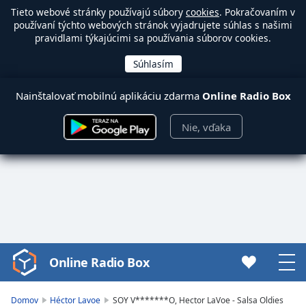
Tieto webové stránky používajú súbory
cookies
. Pokračovaním v
používaní týchto webových stránok vyjadrujete súhlas s našimi
pravidlami týkajúcimi sa používania súborov cookies.
Nainštalovať mobilnú aplikáciu zdarma
Online Radio Box
Nie, vďaka
Online Radio Box
Video
Player
is
Domov
Héctor Lavoe
SOY V*******O, Hector LaVoe - Salsa Oldies