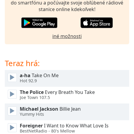
opens
do smartfónu a počúvajte svoje obľúbené rádiové
subtitles
stanice online kdekoľvek!
settings
dialog
subtitles
off
,
iné možnosti
selected
Audio
Track
Teraz hrá:
Picture-
in-
a-ha
Take On Me
Picture
Hot 92.9
Fullscreen
This
The Police
Every Breath You Take
is
Joe Town 107.5
a
Michael Jackson
Billie Jean
modal
Yummy Hits
window.
Foreigner
I Want to Know What Love Is
Beginning
BestNetRadio - 80's Mellow