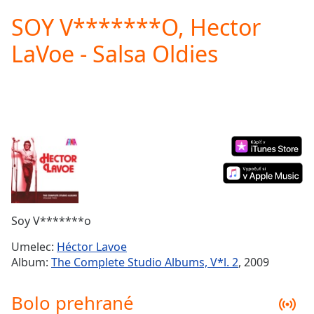
loading.
SOY V*******O, Hector
Play
Video
LaVoe - Salsa Oldies
Play
Skip
Backward
Skip
Forward
Mute
Current
Time
0:00
/
Duration
-:-
Loaded
:
0.00%
Soy V*******o
Stream
Type
LIVE
Umelec:
Héctor Lavoe
Seek to
Album:
The Complete Studio Albums, V*l. 2
, 2009
live,
currently
behind
Bolo prehrané
live
LIVE