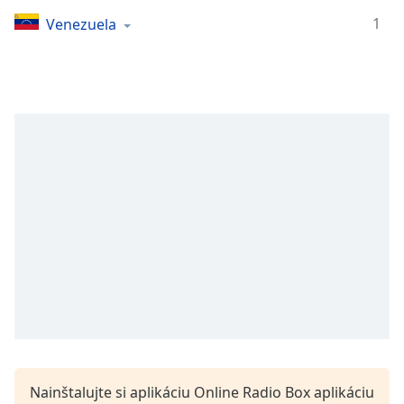
Remaining
Time
-
1
Venezuela
-:-
1x
Playback
Rate
Chapters
Chapters
Descriptions
descriptions
off
,
selected
Subtitles
subtitles
settings
,
Nainštalujte si aplikáciu Online Radio Box aplikáciu