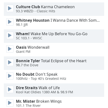
Culture Club
Karma Chameleon
Opacity
93.3 WBZD - Classic Hits
Whitney Houston
I Wanna Dance With Somebody
Caption
98.1 JJR
Area
Wham!
Wake Me Up Before You Go-Go
Background
SC 103.1 - WVSC
Color
Oasis
Wonderwall
Giant FM
Opacity
Bonnie Tyler
Total Eclipse of the Heart
98.7 the Dove
Font
Size
No Doubt
Don't Speak
100hitz - Top 40's Greatest Hitz
Text
Dire Straits
Walk of Life
Kool Kat Oldies 1380 AM & 98.9 FM
Edge
Style
Mr. Mister
Broken Wings
101.1 The River