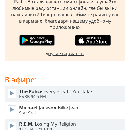
Radio Box для вашего смартфона и слушайте
subtitles
любимые радиостанции онлайн, где бы вы ни
settings
находились! Теперь ваше любимое радио у вас
dialog
в кармане, благодаря нашему удобному
subtitles
приложению.
off
,
selected
Audio
другие варианты
Track
Picture-
in-
Picture
В эфире:
Fullscreen
This
The Police
Every Breath You Take
is
KVBB 94.5 FM
a
modal
Michael Jackson
Billie Jean
window.
Star 94.1
R.E.M.
Losing My Religion
Beginning
113.FM Hits 1991