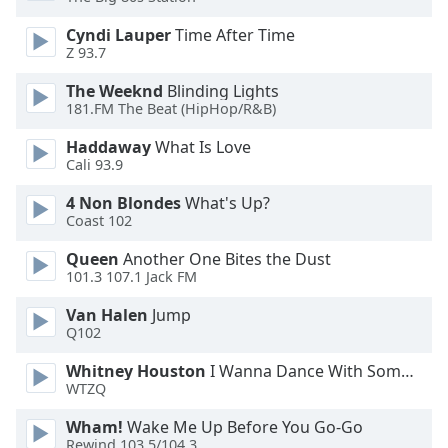
Cyndi Lauper
Time After Time
Opacity
Z 93.7
The Weeknd
Blinding Lights
Caption
181.FM The Beat (HipHop/R&B)
Area
Background
Haddaway
What Is Love
Color
Cali 93.9
4 Non Blondes
What's Up?
Coast 102
Opacity
Queen
Another One Bites the Dust
101.3 107.1 Jack FM
Font
Size
Van Halen
Jump
Q102
Text
Whitney Houston
I Wanna Dance With Somebody
Edge
WTZQ
Style
Wham!
Wake Me Up Before You Go-Go
Rewind 103.5/104.3