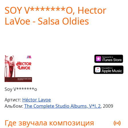
loading.
SOY V*******O, Hector
Play
Video
LaVoe - Salsa Oldies
Play
Skip
Backward
Skip
Forward
Mute
Current
Time
0:00
/
Duration
-:-
Loaded
:
0.00%
Soy V*******o
Stream
Type
LIVE
Артист:
Héctor Lavoe
Seek to
Альбом:
The Complete Studio Albums, V*l. 2
, 2009
live,
currently
behind
Где звучала композиция
live
LIVE