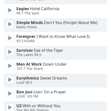
of
dialog
Eagles
Hotel California
window.
98.7 The Spot
Escape
Simple Minds
Don't You (Forget About Me)
will
Radio Fiesta
cancel
and
Foreigner
I Want to Know What Love Is
close
92.5 KOMA
the
window.
Survivor
Eye of the Tiger
The Lakes 99.5
Text
Men At Work
Down Under
Color
107.7 The Shark
Eurythmics
Sweet Dreams
Opacity
Love 98.5
Bon Jovi
Livin' On a Prayer
Text
LOVE 105 FM
Background
U2
With or Without You
Color
The Big 80s Station