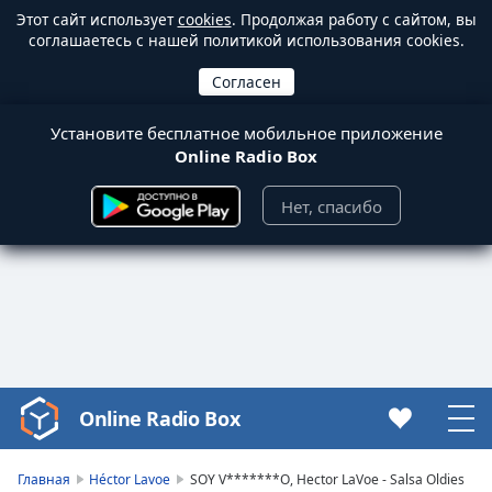
Этот сайт использует
cookies
. Продолжая работу с сайтом, вы
соглашаетесь с нашей политикой использования cookies.
Установите бесплатное мобильное приложение
Online Radio Box
Нет, спасибо
Online Radio Box
Video
Player
is
Главная
Héctor Lavoe
SOY V*******O, Hector LaVoe - Salsa Oldies