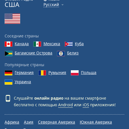
США
Русский
Соседние страны
Канада
Мексика
Куба
Багамские Острова
Белиз
Популярные страны
Германия
Румыния
Польша
Украина
Слушайте
онлайн радио
на вашем смартфоне
бесплатно с помощью
Android
или
iOS
приложения!
Африка
Азия
Северная Америка
Южная Америка