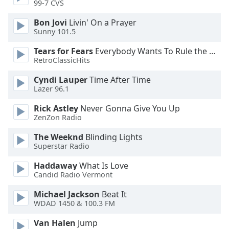
Color
99-7 CVS
Bon Jovi
Livin' On a Prayer
Opacity
Sunny 101.5
Tears for Fears
Everybody Wants To Rule the World
Caption
RetroClassicHits
Area
Cyndi Lauper
Time After Time
Background
Lazer 96.1
Color
Rick Astley
Never Gonna Give You Up
ZenZon Radio
Opacity
The Weeknd
Blinding Lights
Superstar Radio
Font
Size
Haddaway
What Is Love
Candid Radio Vermont
Text
Michael Jackson
Beat It
WDAD 1450 & 100.3 FM
Edge
Style
Van Halen
Jump