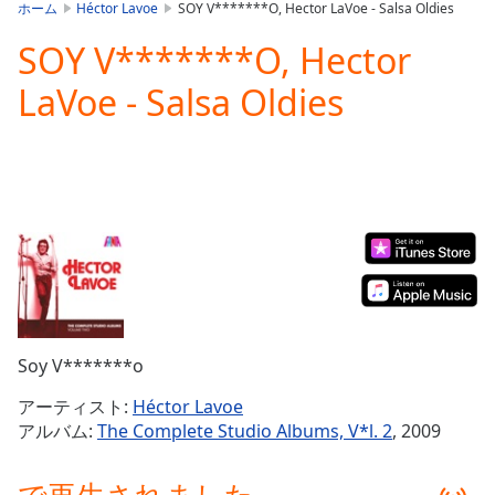
is
ホーム
Héctor Lavoe
SOY V*******O, Hector LaVoe - Salsa Oldies
loading.
SOY V*******O, Hector
Play
Video
LaVoe - Salsa Oldies
Play
Skip
Backward
Skip
Forward
Mute
Current
Time
0:00
/
Duration
-:-
Loaded
:
0.00%
Soy V*******o
Stream
Type
LIVE
アーティスト:
Héctor Lavoe
Seek to
アルバム:
The Complete Studio Albums, V*l. 2
, 2009
live,
currently
behind
live
LIVE