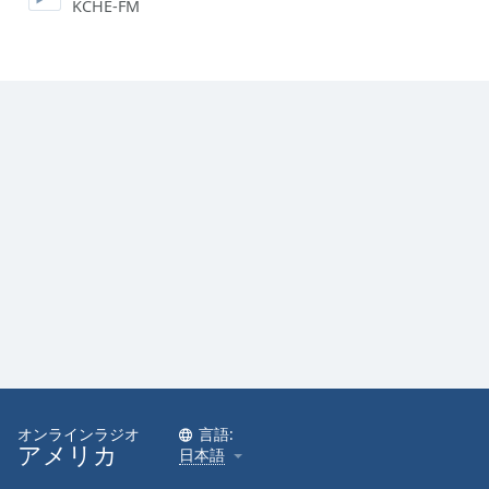
KCHE-FM
Font
Family
Reset
Done
Close
Modal
Dialog
End
of
dialog
window.
オンラインラジオ
言語:
アメリカ
日本語