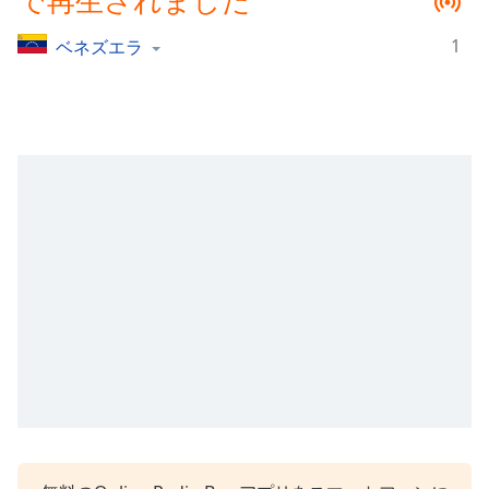
で再生されました
Remaining
Time
-
1
ベネズエラ
-:-
1x
Playback
Rate
Chapters
Chapters
Descriptions
descriptions
off
,
selected
Subtitles
subtitles
settings
,