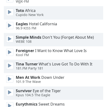
Beginning
WJJK-FM
of
Toto
Africa
dialog
Cupido New York
window.
Escape
Eagles
Hotel California
will
96.9 KISS FM
cancel
and
Simple Minds
Don't You (Forget About Me)
WEBE 108
close
the
Foreigner
I Want to Know What Love Is
window.
Kool FM
Text
Tina Turner
What's Love Got To Do With It
181.FM Party 181
Color
Men At Work
Down Under
101.9 The Wave
Opacity
Survivor
Eye of the Tiger
Kpus 104.5 The Eagle
Text
Background
Eurythmics
Sweet Dreams