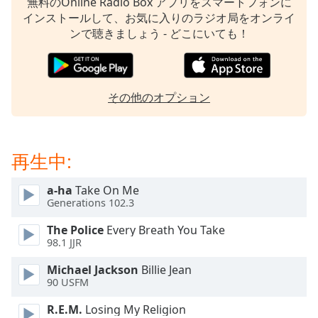
無料のOnline Radio Box アプリをスマートフォンに
opens
インストールして、お気に入りのラジオ局をオンライ
subtitles
ンで聴きましょう - どこにいても！
settings
dialog
subtitles
off
,
その他のオプション
selected
Audio
Track
再生中:
Picture-
in-
a-ha
Take On Me
Picture
Generations 102.3
Fullscreen
This
The Police
Every Breath You Take
is
98.1 JJR
a
Michael Jackson
Billie Jean
modal
90 USFM
window.
R.E.M.
Losing My Religion