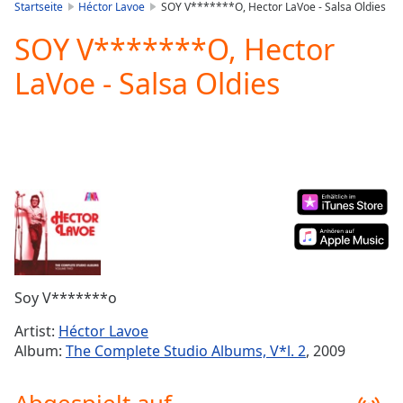
is
Startseite
Héctor Lavoe
SOY V*******O, Hector LaVoe - Salsa Oldies
loading.
SOY V*******O, Hector
Play
Video
LaVoe - Salsa Oldies
Play
Skip
Backward
Skip
Forward
Mute
Current
Time
0:00
/
Duration
-:-
Loaded
:
0.00%
Soy V*******o
Stream
Type
LIVE
Artist:
Héctor Lavoe
Seek to
Album:
The Complete Studio Albums, V*l. 2
, 2009
live,
currently
behind
live
LIVE