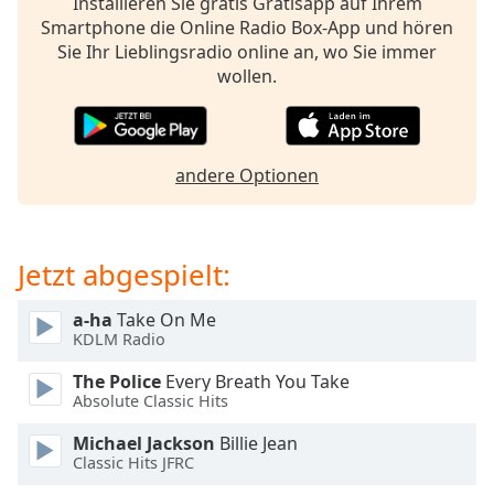
Installieren Sie gratis Gratisapp auf Ihrem
opens
Smartphone die Online Radio Box-App und hören
subtitles
Sie Ihr Lieblingsradio online an, wo Sie immer
settings
wollen.
dialog
subtitles
off
,
selected
andere Optionen
Audio
Track
Jetzt abgespielt:
Picture-
in-
Picture
a-ha
Take On Me
Fullscreen
KDLM Radio
This
is
The Police
Every Breath You Take
a
Absolute Classic Hits
modal
Michael Jackson
Billie Jean
window.
Classic Hits JFRC