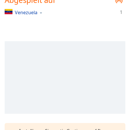
Abgespielt auf
Remaining
Time
-
1
Venezuela
-:-
1x
Playback
Rate
Chapters
Chapters
Descriptions
descriptions
off
,
selected
Subtitles
subtitles
settings
,