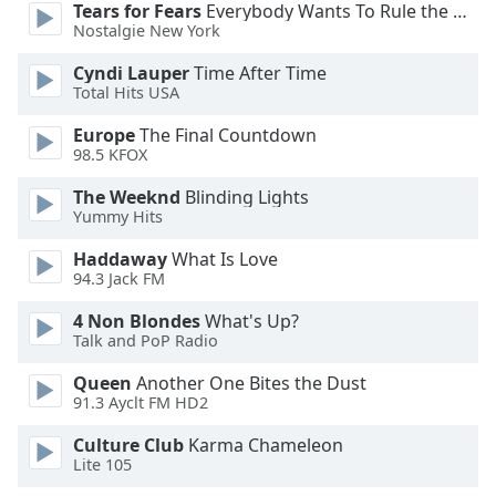
Color
Tears for Fears
Everybody Wants To Rule the World
Nostalgie New York
Opacity
Cyndi Lauper
Time After Time
Total Hits USA
Caption
Europe
The Final Countdown
Area
98.5 KFOX
Background
The Weeknd
Blinding Lights
Color
Yummy Hits
Haddaway
What Is Love
Opacity
94.3 Jack FM
4 Non Blondes
What's Up?
Font
Talk and PoP Radio
Size
Queen
Another One Bites the Dust
91.3 Ayclt FM HD2
Text
Edge
Culture Club
Karma Chameleon
Lite 105
Style