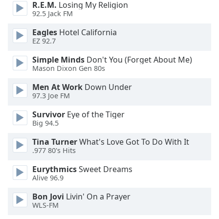
Beginning
R.E.M.
Losing My Religion
of
92.5 Jack FM
dialog
Eagles
Hotel California
window.
EZ 92.7
Escape
will
Simple Minds
Don't You (Forget About Me)
cancel
Mason Dixon Gen 80s
and
close
Men At Work
Down Under
97.3 Joe FM
the
window.
Survivor
Eye of the Tiger
Big 94.5
Text
Color
Tina Turner
What's Love Got To Do With It
.977 80's Hits
Eurythmics
Sweet Dreams
Opacity
Alive 96.9
Bon Jovi
Livin' On a Prayer
Text
WLS-FM
Background