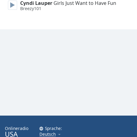
Cyndi Lauper
Girls Just Want to Have Fun
Breezy101
Font
Family
Reset
Done
Close
Modal
Dialog
End
of
dialog
window.
Onlineradio
Sprache:
USA
Deutsch