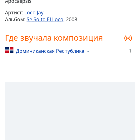
Remaining
Apocalipsis
Time
-
Артист:
Loco Jay
-:-
Альбом:
Se Solto El Loco
, 2008
1x
Где звучала композиция
Playback
Rate
1
Доминиканская Республика
Chapters
Chapters
Descriptions
descriptions
off
,
selected
Subtitles
subtitles
settings
,
opens