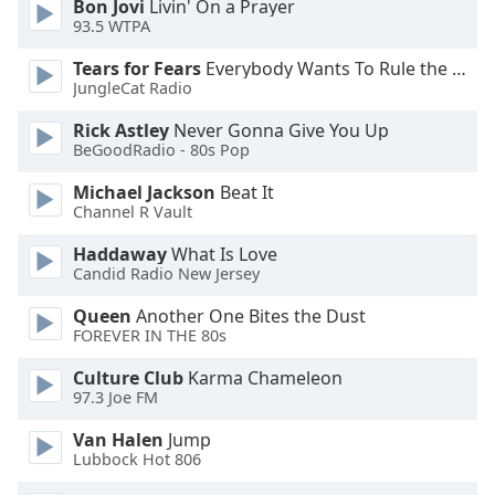
Bon Jovi
Livin' On a Prayer
93.5 WTPA
Opacity
Tears for Fears
Everybody Wants To Rule the World
JungleCat Radio
Caption
Rick Astley
Never Gonna Give You Up
Area
BeGoodRadio - 80s Pop
Background
Color
Michael Jackson
Beat It
Channel R Vault
Opacity
Haddaway
What Is Love
Candid Radio New Jersey
Font
Queen
Another One Bites the Dust
Size
FOREVER IN THE 80s
Culture Club
Karma Chameleon
Text
97.3 Joe FM
Edge
Van Halen
Jump
Style
Lubbock Hot 806