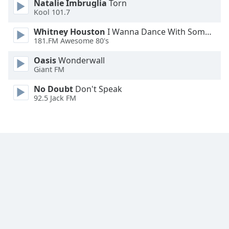
Natalie Imbruglia
Torn
Font
Kool 101.7
Family
Whitney Houston
I Wanna Dance With Somebody
181.FM Awesome 80's
Reset
Oasis
Wonderwall
Done
Giant FM
Close
Modal
No Doubt
Don't Speak
Dialog
92.5 Jack FM
End
of
dialog
window.