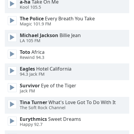
of
a-ha
Take On Me
Kool 105.5
dialog
window.
The Police
Every Breath You Take
Escape
Magic 101.9 FM
will
cancel
Michael Jackson
Billie Jean
and
LA 105 FM
close
Toto
Africa
the
Rewind 94.3
window.
Eagles
Hotel California
Text
94.3 Jack FM
Color
Survivor
Eye of the Tiger
Jack FM
Opacity
Tina Turner
What's Love Got To Do With It
The Soft Rock Channel
Text
Eurythmics
Sweet Dreams
Background
Happy 92.7
Color