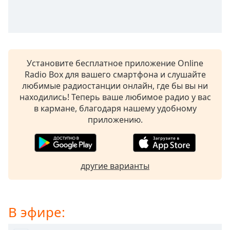
subtitles
settings
dialog
subtitles
off
,
Установите бесплатное приложение Online
selected
Radio Box для вашего смартфона и слушайте
любимые радиостанции онлайн, где бы вы ни
Audio
Track
находились! Теперь ваше любимое радио у вас
в кармане, благодаря нашему удобному
Picture-
приложению.
in-
Picture
Fullscreen
This
is
другие варианты
a
modal
window.
В эфире:
Beginning