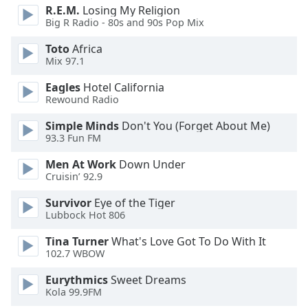
Beginning
R.E.M.
Losing My Religion
of
Big R Radio - 80s and 90s Pop Mix
dialog
window.
Toto
Africa
Escape
Mix 97.1
will
Eagles
Hotel California
cancel
Rewound Radio
and
close
Simple Minds
Don't You (Forget About Me)
the
93.3 Fun FM
window.
Men At Work
Down Under
Cruisin’ 92.9
Text
Color
Survivor
Eye of the Tiger
Lubbock Hot 806
Opacity
Tina Turner
What's Love Got To Do With It
102.7 WBOW
Text
Eurythmics
Sweet Dreams
Kola 99.9FM
Background