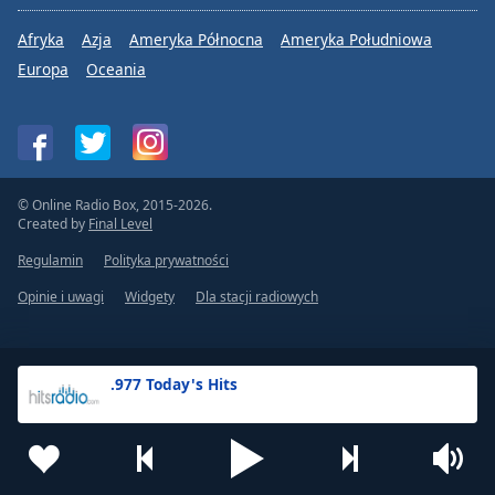
Afryka
Azja
Ameryka Północna
Ameryka Południowa
Europa
Oceania
© Online Radio Box, 2015-2026.
Created by
Final Level
Regulamin
Polityka prywatności
Opinie i uwagi
Widgety
Dla stacji radiowych
.977 Today's Hits