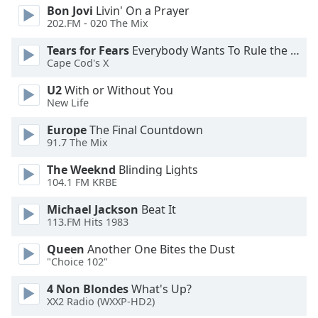
Color
Bon Jovi
Livin' On a Prayer
202.FM - 020 The Mix
Opacity
Tears for Fears
Everybody Wants To Rule the World
Cape Cod's X
Caption
U2
With or Without You
Area
New Life
Background
Europe
The Final Countdown
Color
91.7 The Mix
The Weeknd
Blinding Lights
Opacity
104.1 FM KRBE
Michael Jackson
Beat It
Font
113.FM Hits 1983
Size
Queen
Another One Bites the Dust
"Choice 102"
Text
Edge
4 Non Blondes
What's Up?
Style
XX2 Radio (WXXP-HD2)