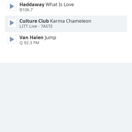
Haddaway
What Is Love
Font
B106.7
Family
Culture Club
Karma Chameleon
LITT Live - TASTE
Reset
Van Halen
Jump
Done
Q 92.3 FM
Close
Modal
Dialog
End
of
dialog
window.