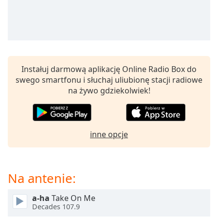
opens
subtitles
settings
dialog
subtitles
off
,
Instałuj darmową aplikację Online Radio Box do
selected
swego smartfonu i słuchaj uliubionę stacji radiowe
na żywo gdziekolwiek!
Audio
Track
Picture-
in-
Picture
inne opcje
Fullscreen
This
is
Na antenie:
a
modal
window.
a-ha
Take On Me
Decades 107.9