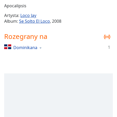
Remaining
Apocalipsis
Time
-
Artysta:
Loco Jay
-:-
Album:
Se Solto El Loco
, 2008
1x
Rozegrany na
Playback
Rate
1
Dominikana
Chapters
Chapters
Descriptions
descriptions
off
,
selected
Subtitles
subtitles
settings
,