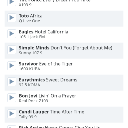
of
X103.9
dialog
window.
Toto
Africa
Escape
Q Live One
will
Eagles
Hotel California
cancel
105.1 Jack FM
and
close
Simple Minds
Don't You (Forget About Me)
the
Sunny 107.9
window.
Survivor
Eye of the Tiger
1600 KUBA
Text
Color
Eurythmics
Sweet Dreams
92.5 KOMA
Opacity
Bon Jovi
Livin' On a Prayer
Real Rock Z103
Text
Cyndi Lauper
Time After Time
Tally 99.9
Background
Color
Rick Astley
Never Gonna Give You Up