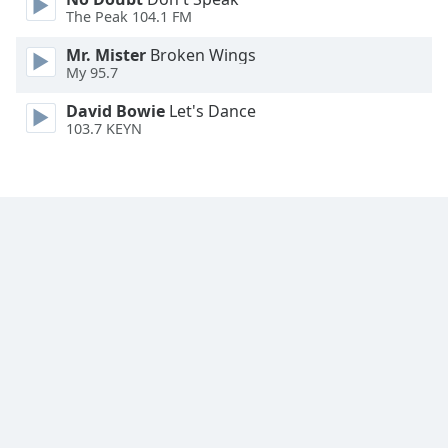
Font
The Peak 104.1 FM
Family
Mr. Mister
Broken Wings
My 95.7
Reset
David Bowie
Let's Dance
Done
103.7 KEYN
Close
Modal
Dialog
End
of
dialog
window.