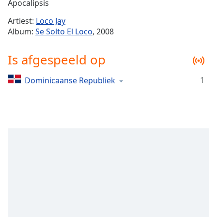
Remaining
Apocalipsis
Time
-
Artiest:
Loco Jay
-:-
Album:
Se Solto El Loco
, 2008
1x
Is afgespeeld op
Playback
Rate
1
Dominicaanse Republiek
Chapters
Chapters
Descriptions
descriptions
off
,
selected
Subtitles
subtitles
settings
,