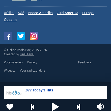
Afrika
Azië
Noord Amerika
Zuid-Amerika
Europa
Oceanië
© Online Radio Box, 2015-2026.
Created by
Final Level
Voorwaarden
Privacy
Feedback
Widgets
Voor radiozenders
.977 Today's Hits