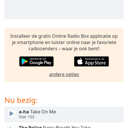
opens
subtitles
settings
dialog
subtitles
off
,
Installeer de gratis Online Radio Box applicatie op
selected
je smartphone en luister online naar je favoriete
radiozenders – waar je ook bent!
Audio
Track
Picture-
in-
Picture
andere opties
Fullscreen
This
is
Nu bezig:
a
modal
window.
a-ha
Take On Me
Star 102
Beginning
The Police
Every Breath You Take