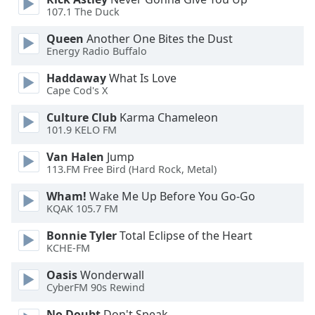
107.1 The Duck
Opacity
Queen
Another One Bites the Dust
Energy Radio Buffalo
Caption
Haddaway
What Is Love
Area
Cape Cod's X
Background
Culture Club
Karma Chameleon
Color
101.9 KELO FM
Van Halen
Jump
Opacity
113.FM Free Bird (Hard Rock, Metal)
Wham!
Wake Me Up Before You Go-Go
Font
KQAK 105.7 FM
Size
Bonnie Tyler
Total Eclipse of the Heart
KCHE-FM
Text
Edge
Oasis
Wonderwall
Style
CyberFM 90s Rewind
No Doubt
Don't Speak