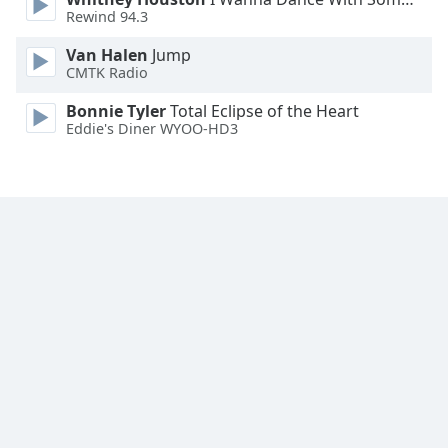
Font
Rewind 94.3
Family
Van Halen
Jump
CMTK Radio
Reset
Bonnie Tyler
Total Eclipse of the Heart
Done
Eddie's Diner WYOO-HD3
Close
Modal
Dialog
End
of
dialog
window.