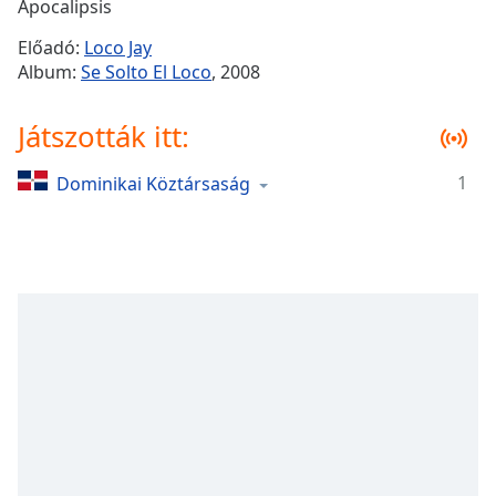
Remaining
Apocalipsis
Time
-
Előadó:
Loco Jay
-:-
Album:
Se Solto El Loco
, 2008
1x
Játszották itt:
Playback
Rate
1
Dominikai Köztársaság
Chapters
Chapters
Descriptions
descriptions
off
,
selected
Subtitles
subtitles
settings
,