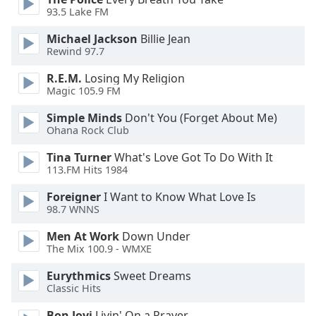
of
93.5 Lake FM
dialog
window.
Michael Jackson
Billie Jean
Escape
Rewind 97.7
will
R.E.M.
Losing My Religion
cancel
Magic 105.9 FM
and
close
Simple Minds
Don't You (Forget About Me)
the
Ohana Rock Club
window.
Tina Turner
What's Love Got To Do With It
113.FM Hits 1984
Text
Color
Foreigner
I Want to Know What Love Is
98.7 WNNS
Opacity
Men At Work
Down Under
The Mix 100.9 - WMXE
Text
Eurythmics
Sweet Dreams
Classic Hits
Background
Color
Bon Jovi
Livin' On a Prayer