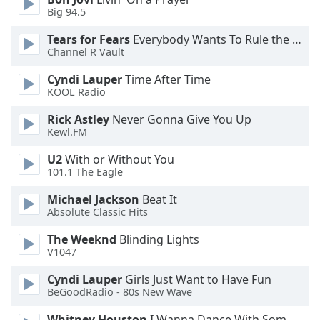
Big 94.5
Opacity
Tears for Fears
Everybody Wants To Rule the World
Channel R Vault
Caption
Cyndi Lauper
Time After Time
Area
KOOL Radio
Background
Rick Astley
Never Gonna Give You Up
Color
Kewl.FM
U2
With or Without You
Opacity
101.1 The Eagle
Michael Jackson
Beat It
Font
Absolute Classic Hits
Size
The Weeknd
Blinding Lights
V1047
Text
Edge
Cyndi Lauper
Girls Just Want to Have Fun
Style
BeGoodRadio - 80s New Wave
Whitney Houston
I Wanna Dance With Somebody