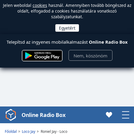
Jelen weboldal
cookies
használ. Amennyiben tovább böngészed az
oldalt, elfogadod a cookies használatára vonatkozó
szabályzatunkat.
Telepítsd az ingyenes mobilalkalmazást
Online Radio Box
Nem, köszönöm
Online Radio Box
Video
Player
is
Főoldal
Loco Jay
Roniel Jay - Loco