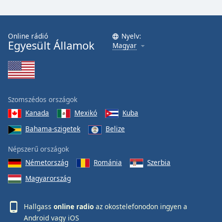
Online rádió
Nyelv:
Egyesült Államok
Magyar
Szomszédos országok
Kanada
Mexikó
Kuba
Bahama-szigetek
Belize
Népszerű országok
Németország
Románia
Szerbia
Magyarország
Hallgass
online radio
az okostelefonodon ingyen a
Android
vagy
iOS