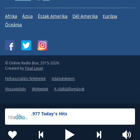
Afrika
Ázsia
Észak Amerika
Dél Amerika
Európa
Óceánia
© Online Radio Box, 2015-2026.
Created by
Final Level
Felhasználási feltételek
Adatvédelem
Visszajelzés
Widgetek
A rádióállomások
.977 Today's Hits