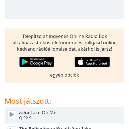
opens
subtitles
settings
dialog
subtitles
off
,
Telepítsd az ingyenes Online Radio Box
selected
alkalmazást okostelefonodra és hallgasd online
kedvenc rádióállomásaidat, akárhol is jársz!
Audio
Track
Picture-
in-
Picture
egyéb opciók
Fullscreen
This
is
Most játszott:
a
modal
window.
a-ha
Take On Me
Q 92.9
Beginning
The Police
Every Breath You Take