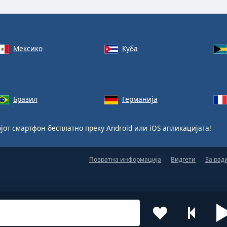
Мексико
Куба
Бразил
Германија
јот смартфон бесплатно преку
Android
или
iOS
апликацијата!
Повратна информација
Видгети
За рад