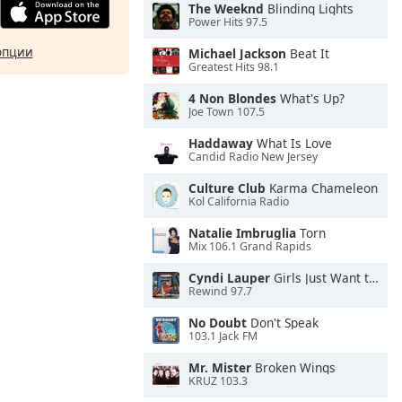
The Weeknd
Blinding Lights
Power Hits 97.5
опции
Michael Jackson
Beat It
Greatest Hits 98.1
4 Non Blondes
What's Up?
Joe Town 107.5
Haddaway
What Is Love
Candid Radio New Jersey
Culture Club
Karma Chameleon
Kol California Radio
Natalie Imbruglia
Torn
Mix 106.1 Grand Rapids
Cyndi Lauper
Girls Just Want to Have Fun
Rewind 97.7
No Doubt
Don't Speak
103.1 Jack FM
Mr. Mister
Broken Wings
KRUZ 103.3