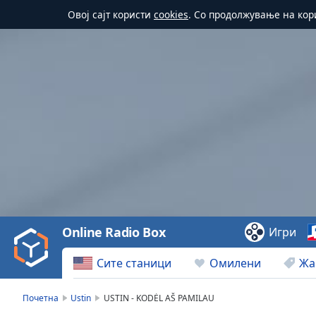
Овој сајт користи
cookies
. Со продолжување на кор
Video
Player
is
loading.
Play
Video
Online Radio Box
Игри
Play
Skip
Сите станици
Омилени
Жа
Backward
Skip
Forward
Почетна
Ustin
USTIN - KODĖL AŠ PAMILAU
Mute