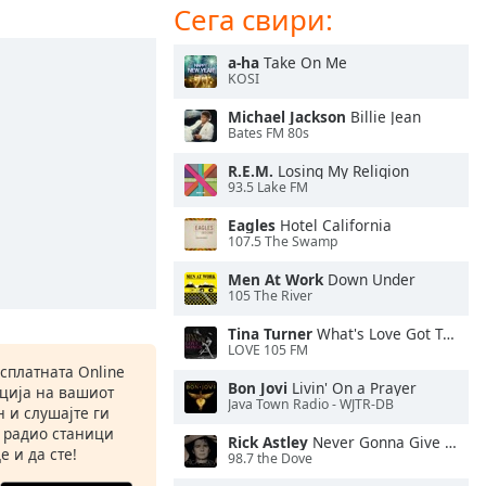
Сега свири:
a-ha
Take On Me
KOSI
Michael Jackson
Billie Jean
Bates FM 80s
R.E.M.
Losing My Religion
93.5 Lake FM
Eagles
Hotel California
107.5 The Swamp
Men At Work
Down Under
105 The River
Tina Turner
What's Love Got To Do With It
LOVE 105 FM
есплатната Online
Bon Jovi
Livin' On a Prayer
ација на вашиот
Java Town Radio - WJTR-DB
 и слушајте ги
 радио станици
Rick Astley
Never Gonna Give You Up
е и да сте!
98.7 the Dove