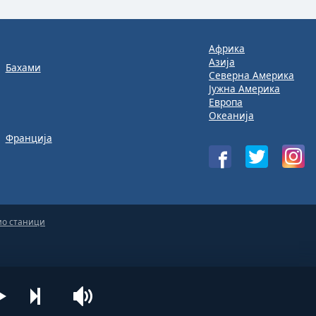
Африка
Азија
Бахами
Северна Америка
Јужна Америка
Европа
Океанија
Франција
ио станици