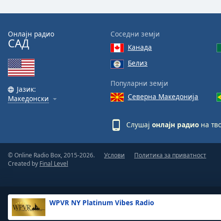
the
window.
Онлајн радио
Соседни земји
САД
Text
Канада
Color
Белиз
Opacity
Популарни земји
Јазик:
Северна Македонија
Македонски
Text
Background
Слушај
онлајн радио
на тво
Color
© Online Radio Box, 2015-2026.
Услови
Политика за приватност
Opacity
Created by
Final Level
Caption
Area
WPVR NY Platinum Vibes Radio
Background