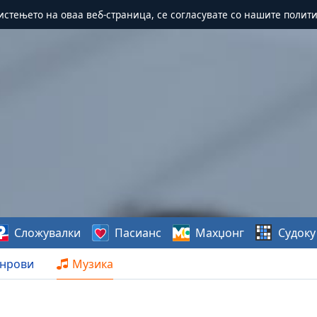
истењето на оваа веб-страница, се согласувате со нашите полит
Сложувалки
Пасианс
Махџонг
Судоку
нрови
Музика