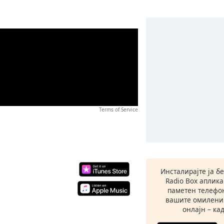
U
Terms of Service
Инсталирајте ја б
Radio Box аплик
паметен телефон
вашите омилени
онлајн – кад