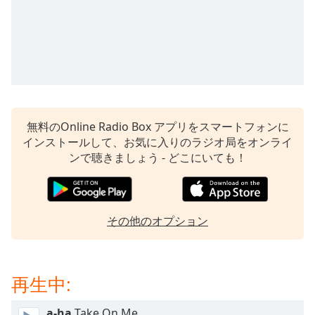
opens
subtitles
settings
dialog
subtitles
off
,
selected
無料のOnline Radio Box アプリをスマートフォンに
Audio
インストールして、お気に入りのラジオ局をオンライ
Track
ンで聴きましょう - どこにいても！
Picture-
in-
Picture
Fullscreen
その他のオプション
This
is
a
modal
再生中:
window.
a-ha
Take On Me