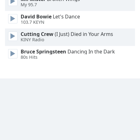
My 95.7
Font
David Bowie
Let's Dance
Family
103.7 KEYN
Cutting Crew
(I Just) Died in Your Arms
Reset
KINY Radio
Done
Close
Bruce Springsteen
Dancing In the Dark
Modal
80s Hits
Dialog
End
of
dialog
window.