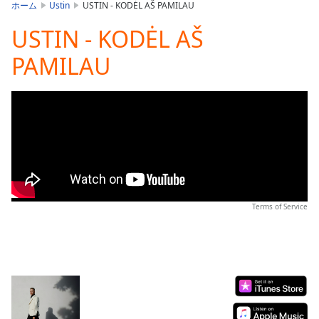
is
ホーム
Ustin
USTIN - KODĖL AŠ PAMILAU
loading.
USTIN - KODĖL AŠ
Play
Video
PAMILAU
Play
Skip
Backward
Skip
Forward
Mute
Current
Time
0:00
/
Duration
-:-
Terms of Service
Loaded
:
0.00%
Stream
Type
LIVE
Seek to
live,
currently
behind
live
LIVE