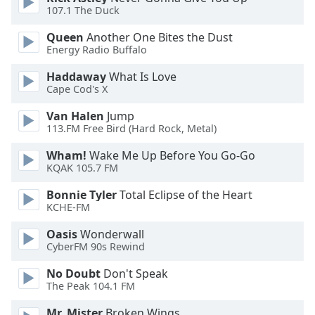
Color
107.1 The Duck
Queen
Another One Bites the Dust
Opacity
Energy Radio Buffalo
Haddaway
What Is Love
Caption
Cape Cod's X
Area
Background
Van Halen
Jump
Color
113.FM Free Bird (Hard Rock, Metal)
Wham!
Wake Me Up Before You Go-Go
KQAK 105.7 FM
Opacity
Bonnie Tyler
Total Eclipse of the Heart
KCHE-FM
Font
Size
Oasis
Wonderwall
CyberFM 90s Rewind
Text
No Doubt
Don't Speak
Edge
The Peak 104.1 FM
Style
Mr. Mister
Broken Wings