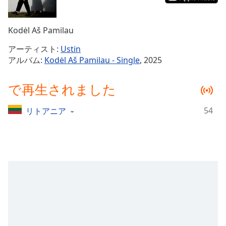
Remaining
Time
-
Kodėl Aš Pamilau
-:-
アーティスト:
Ustin
1x
アルバム:
Kodėl Aš Pamilau - Single
, 2025
Playback
Rate
で再生されました
Chapters
54
リトアニア
Chapters
Descriptions
descriptions
off
,
selected
Subtitles
subtitles
settings
,