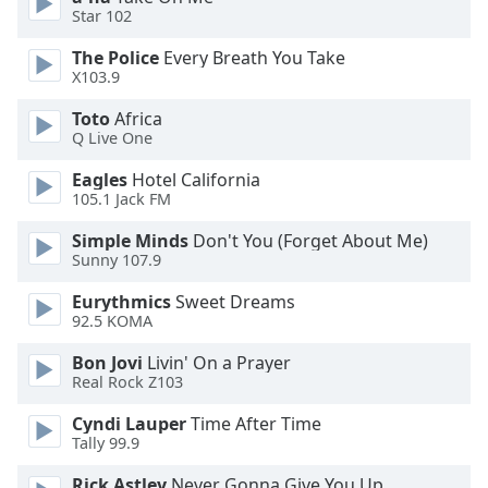
Beginning
Star 102
of
dialog
The Police
Every Breath You Take
window.
X103.9
Escape
Toto
Africa
will
Q Live One
cancel
and
Eagles
Hotel California
close
105.1 Jack FM
the
Simple Minds
Don't You (Forget About Me)
window.
Sunny 107.9
Text
Eurythmics
Sweet Dreams
Color
92.5 KOMA
Bon Jovi
Livin' On a Prayer
Opacity
Real Rock Z103
Cyndi Lauper
Time After Time
Text
Tally 99.9
Background
Rick Astley
Never Gonna Give You Up