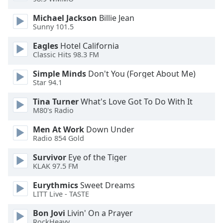
of
dialog
Michael Jackson
Billie Jean
window.
Sunny 101.5
Escape
Eagles
Hotel California
will
Classic Hits 98.3 FM
cancel
and
Simple Minds
Don't You (Forget About Me)
close
Star 94.1
the
window.
Tina Turner
What's Love Got To Do With It
M80's Radio
Text
Men At Work
Down Under
Color
Radio 854 Gold
Survivor
Eye of the Tiger
Opacity
KLAK 97.5 FM
Eurythmics
Sweet Dreams
Text
LITT Live - TASTE
Background
Bon Jovi
Livin' On a Prayer
Color
RockHeavy