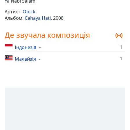
Remaining
Ya Nabi Salam
Time
-
Артист:
Opick
-:-
Альбом:
Cahaya Hati
, 2008
1x
Де звучала композиція
Playback
Rate
1
Індонезія
Chapters
1
Chapters
Малайзія
Descriptions
descriptions
off
,
selected
Subtitles
subtitles
settings
,
opens