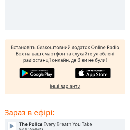
subtitles
settings
dialog
subtitles
off
,
selected
Встановіть безкоштовний додаток Online Radio
Audio
Box на ваш смартфон та слухайте улюблені
Track
радіостанції онлайн, де б ви не були!
Picture-
in-
Picture
Fullscreen
This
інші варіанти
is
a
modal
Зараз в ефірі:
window.
The Police
Every Breath You Take
Beginning
98.9 WMMO