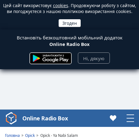
Цей сайт використовує
cookies
. Продовжуючи роботу з сайтом,
ви погоджуєтеся з нашою політикою використання cookies.
Встановіть безкоштовний мобільний додаток
Online Radio Box
Ні, дякую
Online Radio Box
Video
Player
is
Головна
Opick
Opick - Ya Nabi Salam