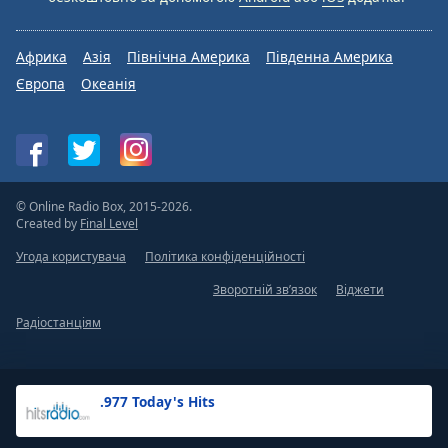
Африка
Азія
Північна Америка
Південна Америка
Європа
Океанія
© Online Radio Box, 2015-2026.
Created by
Final Level
Угода користувача
Політика конфіденційності
Зворотній зв’язок
Віджети
Радіостанціям
.977 Today's Hits