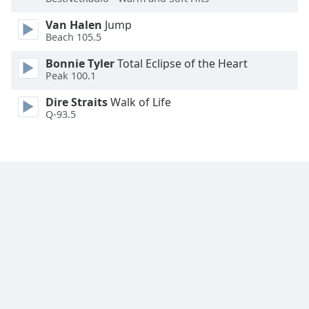
Font
Van Halen
Jump
Family
Beach 105.5
Bonnie Tyler
Total Eclipse of the Heart
Reset
Peak 100.1
Done
Close
Dire Straits
Walk of Life
Modal
Q-93.5
Dialog
End
of
dialog
window.