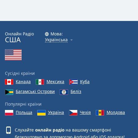
Онлайн Радіо
Мова:
США
Українська
Сусідні країни
Канада
Мексика
Куба
Багамські Острови
Беліз
Популярні країни
Польща
Україна
Чехія
Молдова
Слухайте
онлайн радіо
на вашому смартфоні
безкоштовно за допомогою
Android
або
iOS
додатка!