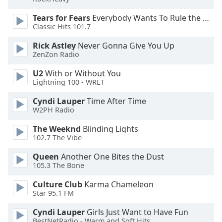
Tears for Fears
Everybody Wants To Rule the World
Opacity
Classic Hits 101.7
Rick Astley
Never Gonna Give You Up
Caption
ZenZon Radio
Area
Background
U2
With or Without You
Color
Lightning 100 - WRLT
Cyndi Lauper
Time After Time
Opacity
W2PH Radio
The Weeknd
Blinding Lights
102.7 The Vibe
Font
Size
Queen
Another One Bites the Dust
105.3 The Bone
Text
Culture Club
Karma Chameleon
Edge
Star 95.1 FM
Style
Cyndi Lauper
Girls Just Want to Have Fun
BestNetRadio - Warm and Soft Hits