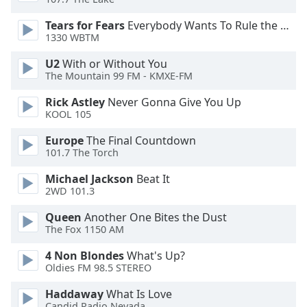
Color
Tears for Fears
Everybody Wants To Rule the World
1330 WBTM
Opacity
U2
With or Without You
The Mountain 99 FM - KMXE-FM
Caption
Area
Rick Astley
Never Gonna Give You Up
Background
KOOL 105
Color
Europe
The Final Countdown
101.7 The Torch
Opacity
Michael Jackson
Beat It
2WD 101.3
Font
Queen
Another One Bites the Dust
Size
The Fox 1150 AM
4 Non Blondes
What's Up?
Text
Oldies FM 98.5 STEREO
Edge
Style
Haddaway
What Is Love
Candid Radio Nevada