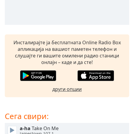
opens
subtitles
settings
dialog
subtitles
off
,
Инсталирајте ја бесплатната Online Radio Box
selected
апликација на вашиот паметен телефон и
слушајте ги вашите омилени радио станици
Audio
Track
онлајн – каде и да сте!
Picture-
in-
Picture
Fullscreen
други опции
This
is
a
Сега свири:
modal
window.
a-ha
Take On Me
Jamestown 107.1