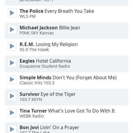
Beginning
of
The Police
Every Breath You Take
dialog
WLS-FM
window.
Escape
Michael Jackson
Billie Jean
will
PINK SKY Kansas
cancel
R.E.M.
Losing My Religion
and
92.9 The Hawk
close
the
Eagles
Hotel California
window.
Duquesne Student Radio
Simple Minds
Don't You (Forget About Me)
Text
Classic Hits 103.3
Color
Survivor
Eye of the Tiger
103.7 KEYN
Opacity
Tina Turner
What's Love Got To Do With It
WEBR Radio
Text
Background
Bon Jovi
Livin' On a Prayer
107.7 The Lake