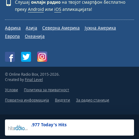
Слушај
онлајн радио
на твојот смартфон бесплатно
преку
Android
или
iOS
апликацијата!
Африка
Азија
Северна Америка
Јужна Америка
Европа
Океанија
© Online Radio Box, 2015-2026.
Created by
Final Level
Услови
Политика за приватност
Повратна информација
Видгети
За радио станици
.977 Today's Hits