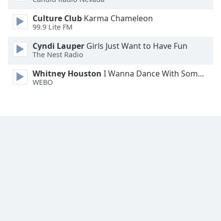
Font
Culture Club
Karma Chameleon
Family
99.9 Lite FM
Cyndi Lauper
Girls Just Want to Have Fun
The Nest Radio
Reset
Done
Whitney Houston
I Wanna Dance With Somebody
Close
WEBO
Modal
Dialog
End
of
dialog
window.