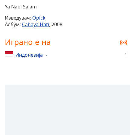
Remaining
Ya Nabi Salam
Time
-
Изведувач:
Opick
-:-
Албум:
Cahaya Hati
, 2008
1x
Играно е на
Playback
Rate
1
Индонезија
Chapters
Chapters
Descriptions
descriptions
off
,
selected
Subtitles
subtitles
settings
,