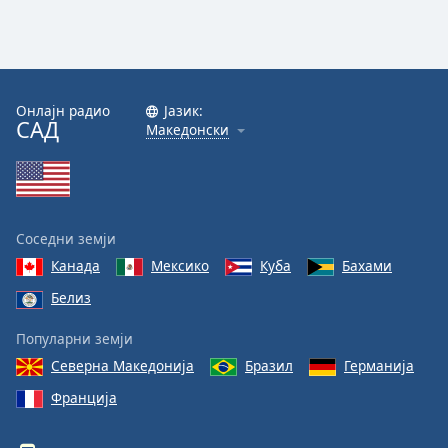
Онлајн радио
Јазик:
САД
Македонски
Соседни земји
Канада
Мексико
Куба
Бахами
Белиз
Популарни земји
Северна Македонија
Бразил
Германија
Франција