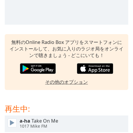
opens
subtitles
settings
dialog
subtitles
off
,
無料のOnline Radio Box アプリをスマートフォンに
selected
インストールして、お気に入りのラジオ局をオンライ
ンで聴きましょう - どこにいても！
Audio
Track
Picture-
in-
Picture
その他のオプション
Fullscreen
This
is
再生中:
a
modal
window.
a-ha
Take On Me
1017 Mike FM