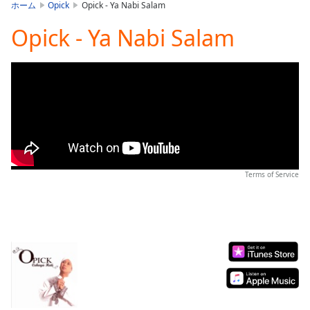
is
ホーム
Opick
Opick - Ya Nabi Salam
loading.
Opick - Ya Nabi Salam
Play
Video
Play
Skip
Backward
Skip
Forward
Mute
Current
Time
0:00
/
Terms of Service
Duration
-:-
Loaded
:
0.00%
Stream
Type
LIVE
Seek to
live,
currently
behind
live
LIVE