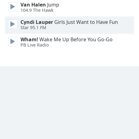
Van Halen
Jump
Font
104.9 The Hawk
Family
Cyndi Lauper
Girls Just Want to Have Fun
Star 95.1 FM
Reset
Wham!
Wake Me Up Before You Go-Go
Done
PB Live Radio
Close
Modal
Dialog
End
of
dialog
window.