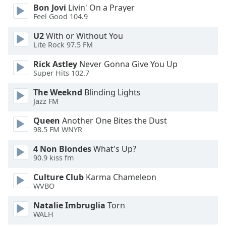
Color
Bon Jovi
Livin' On a Prayer
Feel Good 104.9
Opacity
U2
With or Without You
Lite Rock 97.5 FM
Caption
Rick Astley
Never Gonna Give You Up
Area
Super Hits 102.7
Background
The Weeknd
Blinding Lights
Color
Jazz FM
Queen
Another One Bites the Dust
Opacity
98.5 FM WNYR
4 Non Blondes
What's Up?
Font
90.9 kiss fm
Size
Culture Club
Karma Chameleon
WVBO
Text
Edge
Natalie Imbruglia
Torn
Style
WALH