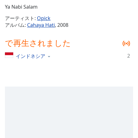
Remaining
Ya Nabi Salam
Time
-
アーティスト:
Opick
-:-
アルバム:
Cahaya Hati
, 2008
1x
で再生されました
Playback
Rate
2
インドネシア
Chapters
Chapters
Descriptions
descriptions
off
,
selected
Subtitles
subtitles
settings
,