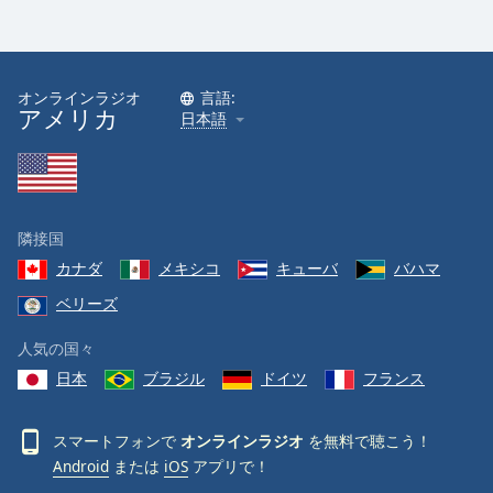
オンラインラジオ
言語:
アメリカ
日本語
隣接国
カナダ
メキシコ
キューバ
バハマ
ベリーズ
人気の国々
日本
ブラジル
ドイツ
フランス
スマートフォンで
オンラインラジオ
を無料で聴こう！
Android
または
iOS
アプリで！