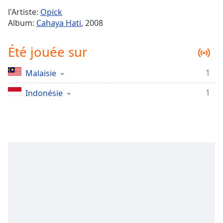
Time
-
l'Artiste:
Opick
-:-
Album:
Cahaya Hati
, 2008
1x
Été jouée sur
Playback
Rate
1
Malaisie
Chapters
1
Chapters
Indonésie
Descriptions
descriptions
off
,
selected
Subtitles
subtitles
settings
,
opens