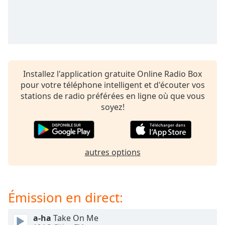
subtitles
settings
dialog
subtitles
off
,
selected
Installez l'application gratuite Online Radio Box
Audio
pour votre téléphone intelligent et d'écouter vos
Track
stations de radio préférées en ligne où que vous
Picture-
soyez!
in-
Picture
Fullscreen
This
is
autres options
a
modal
window.
Émission en direct:
Beginning
a-ha
Take On Me
of