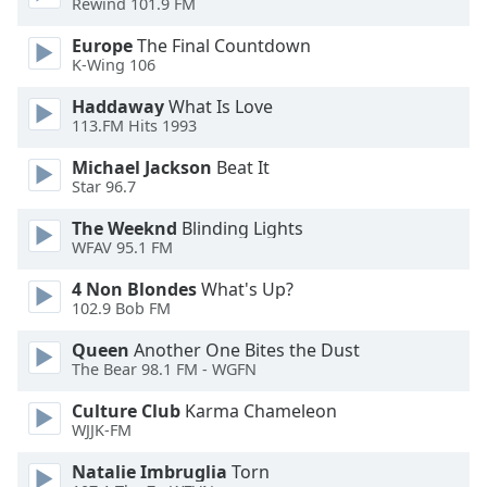
Rewind 101.9 FM
Opacity
Europe
The Final Countdown
K-Wing 106
Caption
Haddaway
What Is Love
Area
113.FM Hits 1993
Background
Color
Michael Jackson
Beat It
Star 96.7
Opacity
The Weeknd
Blinding Lights
WFAV 95.1 FM
Font
4 Non Blondes
What's Up?
102.9 Bob FM
Size
Queen
Another One Bites the Dust
The Bear 98.1 FM - WGFN
Text
Edge
Culture Club
Karma Chameleon
Style
WJJK-FM
Natalie Imbruglia
Torn
Font