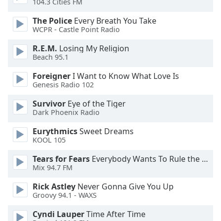
104.3 Cities FM
dialog
window.
The Police
Every Breath You Take
Escape
WCPR - Castle Point Radio
will
R.E.M.
Losing My Religion
cancel
Beach 95.1
and
close
Foreigner
I Want to Know What Love Is
the
Genesis Radio 102
window.
Survivor
Eye of the Tiger
Dark Phoenix Radio
Text
Color
Eurythmics
Sweet Dreams
KOOL 105
Opacity
Tears for Fears
Everybody Wants To Rule the World
Mix 94.7 FM
Text
Rick Astley
Never Gonna Give You Up
Background
Groovy 94.1 - WAXS
Color
Cyndi Lauper
Time After Time