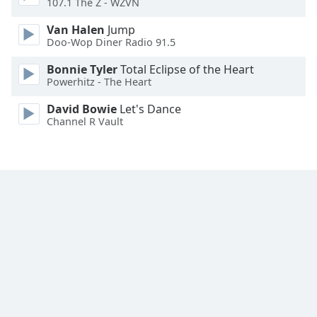
107.1 The Z - WZVN
Family
Van Halen
Jump
Doo-Wop Diner Radio 91.5
Reset
Bonnie Tyler
Total Eclipse of the Heart
Done
Powerhitz - The Heart
Close
Modal
David Bowie
Let's Dance
Dialog
Channel R Vault
End
of
dialog
window.