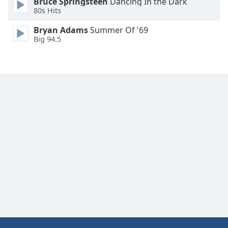
Bruce Springsteen
Dancing In the Dark
Font
80s Hits
Family
Bryan Adams
Summer Of '69
Big 94.5
Reset
Done
Close
Modal
Dialog
End
of
dialog
window.