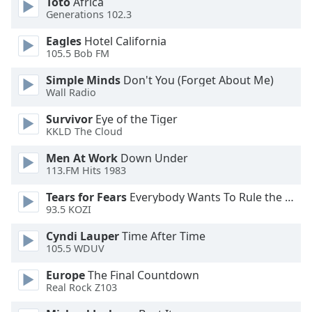
Toto
Africa
of
Generations 102.3
dialog
window.
Eagles
Hotel California
Escape
105.5 Bob FM
will
cancel
Simple Minds
Don't You (Forget About Me)
Wall Radio
and
close
Survivor
Eye of the Tiger
the
KKLD The Cloud
window.
Men At Work
Down Under
113.FM Hits 1983
Text
Color
Tears for Fears
Everybody Wants To Rule the World
93.5 KOZI
Opacity
Cyndi Lauper
Time After Time
105.5 WDUV
Text
Europe
The Final Countdown
Background
Real Rock Z103
Color