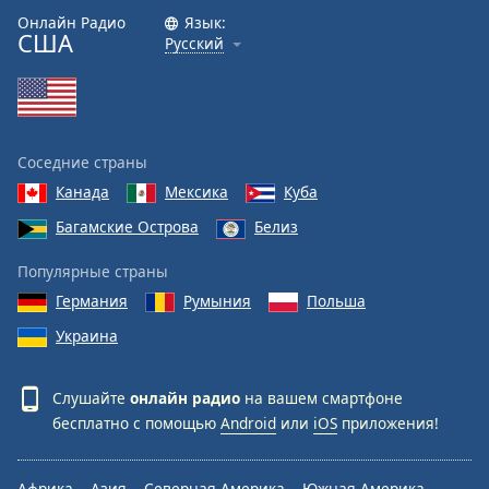
Онлайн Радио
Язык:
США
Русский
Соседние страны
Канада
Мексика
Куба
Багамские Острова
Белиз
Популярные страны
Германия
Румыния
Польша
Украина
Слушайте
онлайн радио
на вашем смартфоне
бесплатно с помощью
Android
или
iOS
приложения!
Африка
Азия
Северная Америка
Южная Америка