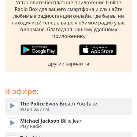
Установите бесплатное приложение Online
subtitles
Radio Box для вашего смартфона и слушайте
settings
любимые радиостанции онлайн, где бы вы ни
dialog
находились! Теперь ваше любимое радио у вас
subtitles
в кармане, благодаря нашему удобному
off
,
приложению.
selected
Audio
Track
другие варианты
Picture-
in-
Picture
Fullscreen
В эфире:
This
is
The Police
Every Breath You Take
a
WTBR 89.7 FM
modal
window.
Michael Jackson
Billie Jean
Play Radio
Beginning