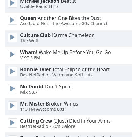
Michael Jackson
Beat It
Uvalde Radio HITS
Opacity
Queen
Another One Bites the Dust
AceRadio.Net - The Awesome 80s Channel
Caption
Culture Club
Karma Chameleon
Area
The Wolf
Background
Color
Wham!
Wake Me Up Before You Go-Go
V 97.5 FM
Opacity
Bonnie Tyler
Total Eclipse of the Heart
BestNetRadio - Warm and Soft Hits
Font
No Doubt
Don't Speak
Mix 98.7
Size
Mr. Mister
Broken Wings
113.FM Awesome 80s
Text
Edge
Cutting Crew
(I Just) Died in Your Arms
Style
BestNetRadio - 80's Galore