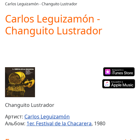
loading.
Carlos Leguizamón - Changuito Lustrador
Play
Video
Carlos Leguizamón -
Play
Changuito Lustrador
Skip
Backward
Skip
Forward
Mute
Current
Time
0:00
/
Duration
-:-
Loaded
:
0.00%
Stream
Changuito Lustrador
Type
LIVE
Seek to
Артист:
Carlos Leguizamón
live,
Альбом:
1er. Festival de la Chacarera
, 1980
currently
behind
live
LIVE