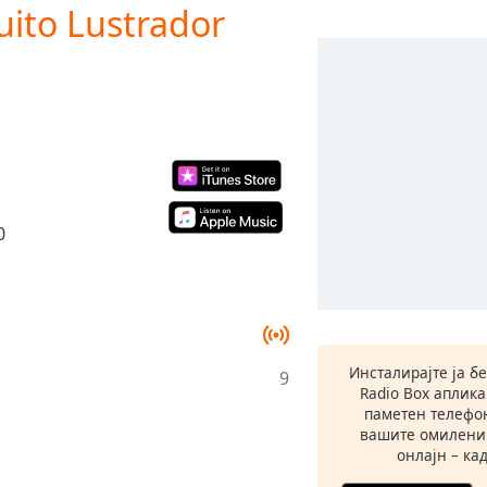
ito Lustrador
0
Инсталирајте ја б
9
Radio Box аплик
паметен телефон
вашите омилени
онлајн – кад