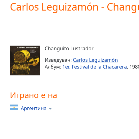
Current
Carlos Leguizamón - Changu
Time
0:00
/
Duration
-:-
Loaded
:
0.00%
0:00
Changuito Lustrador
Stream
Type
LIVE
Изведувач:
Carlos Leguizamón
Seek to
Албум:
1er. Festival de la Chacarera
, 198
live,
currently
behind
live
LIVE
Remaining
Играно е на
Time
-
-:-
Аргентина
1x
Playback
Rate