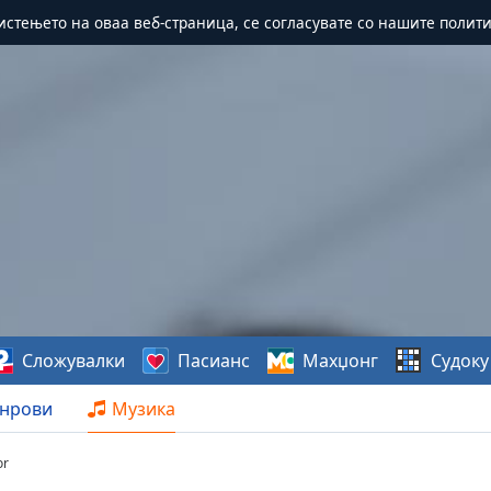
истењето на оваа веб-страница, се согласувате со нашите полит
Сложувалки
Пасианс
Махџонг
Судоку
нрови
Музика
or