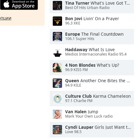
Tina Turner
What's Love Got To Do With It
Best Of Hits Urban Radio
опции
Bon Jovi
Livin' On a Prayer
96.3 XKE
Europe
The Final Countdown
106.1 Super Hits
Haddaway
What Is Love
Medios Internacionales Radio 95.4
4 Non Blondes
What's Up?
96.9 KISS FM
Queen
Another One Bites the Dust
94.9 KILE
Culture Club
Karma Chameleon
97.1 Charlie FM
Van Halen
Jump
Mark Your Own Luck radio
Cyndi Lauper
Girls Just Want to Have Fun
Love 98.5