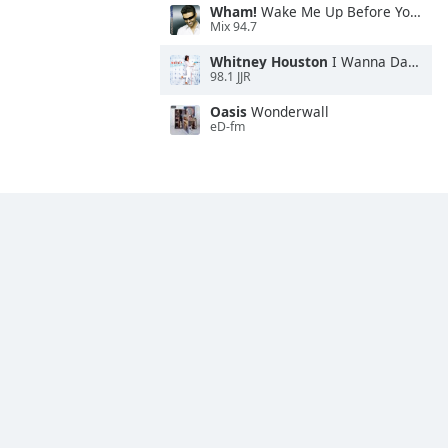
Wham!
Wake Me Up Before You Go-Go
Mix 94.7
Whitney Houston
I Wanna Dance With Somebody
98.1 JJR
Oasis
Wonderwall
eD-fm