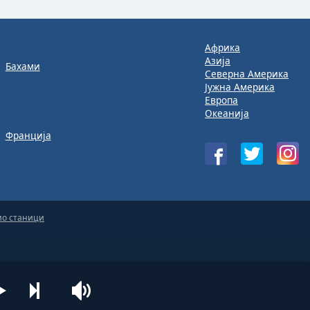
Африка
Азија
Бахами
Северна Америка
Јужна Америка
Европа
Океанија
Франција
ио станици