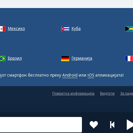
Мексико
Куба
Бразил
Германија
јот смартфон бесплатно преку
Android
или
iOS
апликацијата!
Повратна информација
Видгети
За рад