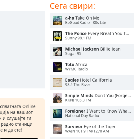
Сега свири:
a-ha
Take On Me
BeGoodRadio - 80s Lite
The Police
Every Breath You Take
Sunny 98.1 FM
Michael Jackson
Billie Jean
Sugar 95
Toto
Africa
WYMC Radio
Eagles
Hotel California
98.5 The River
Simple Minds
Don't You (Forget About Me)
KKNI 105.3 FM
есплатната Online
Foreigner
I Want to Know What Love Is
ација на вашиот
National Day Radio
 и слушајте ги
 радио станици
Survivor
Eye of the Tiger
е и да сте!
WAIN 101.9 FM/1270 AM