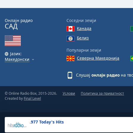
the
window.
Онлајн радио
Соседни земји
САД
Text
Канада
Color
Белиз
Opacity
Популарни земји
Јазик:
Северна Македонија
Македонски
Text
Background
Слушај
онлајн радио
на тво
Color
© Online Radio Box, 2015-2026.
Услови
Политика за приватност
Opacity
Created by
Final Level
Caption
Area
.977 Today's Hits
Background