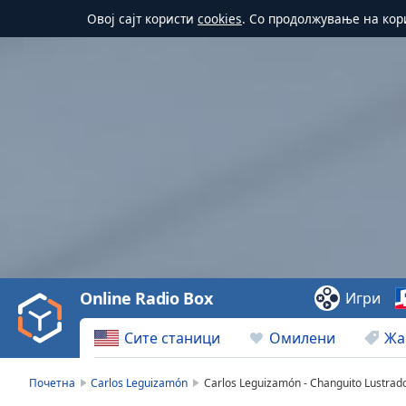
Овој сајт користи
cookies
. Со продолжување на кор
Video
Player
is
loading.
Play
Video
Online Radio Box
Игри
Play
Skip
Сите станици
Омилени
Жа
Backward
Skip
Forward
Почетна
Carlos Leguizamón
Carlos Leguizamón - Changuito Lustrad
Mute