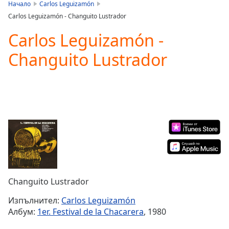
is
Начало
Carlos Leguizamón
loading.
Carlos Leguizamón - Changuito Lustrador
Play
Video
Carlos Leguizamón -
Play
Changuito Lustrador
Skip
Backward
Skip
Forward
Mute
Current
Time
0:00
/
Duration
-:-
Loaded
:
0.00%
Stream
Changuito Lustrador
Type
LIVE
Seek to
Изпълнител:
Carlos Leguizamón
live,
Албум:
1er. Festival de la Chacarera
, 1980
currently
behind
live
LIVE