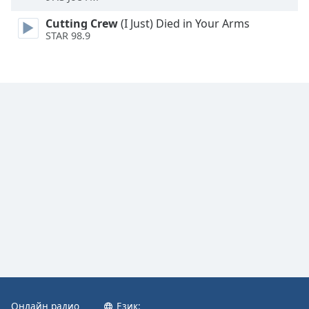
Font
Cutting Crew
(I Just) Died in Your Arms
STAR 98.9
Family
Reset
Done
Close
Modal
Dialog
End
of
dialog
window.
Онлайн радио
Език: