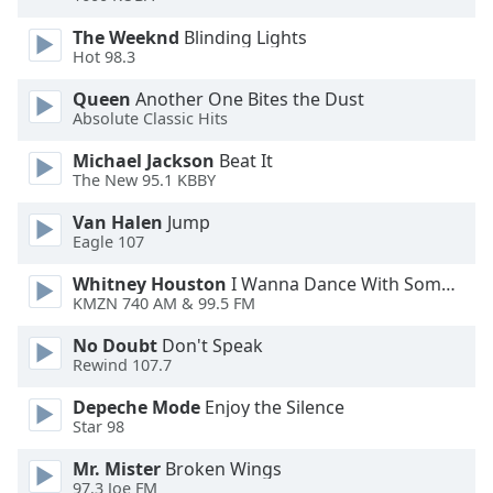
Color
The Weeknd
Blinding Lights
Hot 98.3
Opacity
Queen
Another One Bites the Dust
Absolute Classic Hits
Caption
Area
Michael Jackson
Beat It
Background
The New 95.1 KBBY
Color
Van Halen
Jump
Eagle 107
Opacity
Whitney Houston
I Wanna Dance With Somebody
KMZN 740 AM & 99.5 FM
Font
No Doubt
Don't Speak
Size
Rewind 107.7
Depeche Mode
Enjoy the Silence
Text
Star 98
Edge
Style
Mr. Mister
Broken Wings
97.3 Joe FM