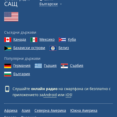
САЩ
Български
Съседни държави
Канада
Мексико
Куба
Бахамски острови
Белиз
Популярни държави
Германия
Гърция
Сърбия
България
Слушайте
онлайн радио
на смартфона си безплатно с
приложението за
Android
или
iOS
!
Африка
Азия
Северна Америка
Южна Америка