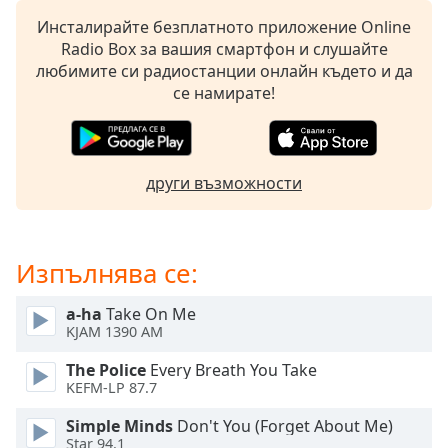
opens
Инсталирайте безплатното приложение Online
subtitles
Radio Box за вашия смартфон и слушайте
settings
любимите си радиостанции онлайн където и да
dialog
се намирате!
subtitles
off
,
selected
други възможности
Audio
Track
Picture-
in-
Изпълнява се:
Picture
Fullscreen
a-ha
Take On Me
This
KJAM 1390 AM
is
a
The Police
Every Breath You Take
modal
KEFM-LP 87.7
window.
Simple Minds
Don't You (Forget About Me)
Star 94.1