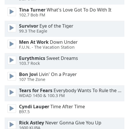
Beginning
of
Tina Turner
What's Love Got To Do With It
dialog
102.7 Bob FM
window.
Escape
Survivor
Eye of the Tiger
99.3 The Eagle
will
cancel
Men At Work
Down Under
and
F.U.N. - The Vacation Station
close
the
Eurythmics
Sweet Dreams
103.7 Rock
window.
Bon Jovi
Livin' On a Prayer
Text
107 The Zone
Color
Tears for Fears
Everybody Wants To Rule the World
WDAD 1450 & 100.3 FM
Opacity
Cyndi Lauper
Time After Time
B97.5
Text
Rick Astley
Never Gonna Give You Up
Background
1600 KUBA