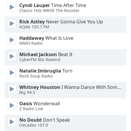
Cyndi Lauper
Time After Time
Classic Hits WRSR The Rooster
Opacity
Rick Astley
Never Gonna Give You Up
KQAK 105.7 FM
Caption
Area
Haddaway
What Is Love
Background
MMO Radio
Color
Michael Jackson
Beat It
CyberFM 80s Rewind
Opacity
Natalie Imbruglia
Torn
Rock Soup Radio
Font
Whitney Houston
I Wanna Dance With Somebody
Size
Big 94.5
Oasis
Wonderwall
Text
Z Radio Live
Edge
Style
No Doubt
Don't Speak
Decades 107.9