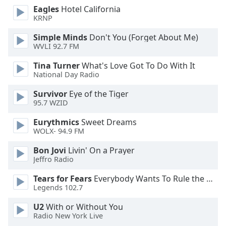
of
Eagles
Hotel California
dialog
KRNP
window.
Escape
Simple Minds
Don't You (Forget About Me)
WVLI 92.7 FM
will
cancel
Tina Turner
What's Love Got To Do With It
and
National Day Radio
close
the
Survivor
Eye of the Tiger
95.7 WZID
window.
Eurythmics
Sweet Dreams
Text
WOLX- 94.9 FM
Color
Bon Jovi
Livin' On a Prayer
Jeffro Radio
Opacity
Tears for Fears
Everybody Wants To Rule the World
Legends 102.7
Text
U2
With or Without You
Background
Radio New York Live
Color