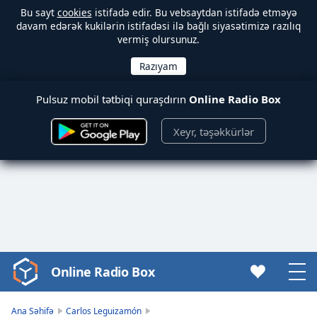
Bu sayt
cookies
istifadə edir. Bu vebsaytdan istifadə etməyə
davam edərək kukilərin istifadəsi ilə bağlı siyasətimizə razılıq
vermiş olursunuz.
Pulsuz mobil tətbiqi quraşdırın
Online Radio Box
Xeyr, təşəkkürlər
Online Radio Box
Video
Player
is
Ana Səhifə
Carlos Leguizamón