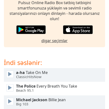
opens
Pulsuz Online Radio Box tətbiq tətbiqini
subtitles
smartfonunuza yükləyin və sevimli radio
settings
stansiyalarınızı onlayn dinləyin - harada olursanız
dialog
olun!
subtitles
off
,
selected
digər seçimlər
Audio
Track
Picture-
in-
İndi səslənir:
Picture
Fullscreen
a-ha
Take On Me
This
ClassicHitsNow
is
a
The Police
Every Breath You Take
modal
Beach 95.1
window.
Michael Jackson
Billie Jean
Big 103
Beginning