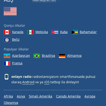
Qonşu ölkələr
Kanada
Meksika
Kuba
Bahamalar
Beliz
Populyar ölkələr
Azərbaycan
Braziliya
Almaniya
Fransa
onlayn radio
radiostansiyasını smartfonunuzda pulsuz
olaraq
Android
və ya
iOS
tətbiqi ilə dinləyin!
Afrika
Asiya
Şimali Amerika
Cənubi Amerika
Avropa
Okeaniya