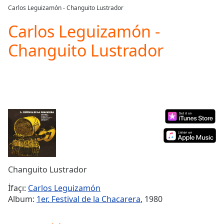
loading.
Carlos Leguizamón - Changuito Lustrador
Play
Video
Carlos Leguizamón -
Play
Changuito Lustrador
Skip
Backward
Skip
Forward
Mute
Current
Time
0:00
/
Duration
-:-
Loaded
:
0.00%
Stream
Changuito Lustrador
Type
LIVE
Seek to
İfaçı:
Carlos Leguizamón
live,
Album:
1er. Festival de la Chacarera
, 1980
currently
behind
live
LIVE