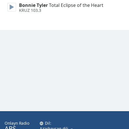
Font
Bonnie Tyler
Total Eclipse of the Heart
KRUZ 103.3
Family
Reset
Done
Close
Modal
Dialog
End
of
dialog
window.
Onlayn Radio
Dil:
ABŞ
Azərbaycan dili