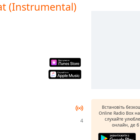
at (Instrumental)
Встановіть безко
Online Radio Box н
слухайте улюбле
4
онлайн, де б