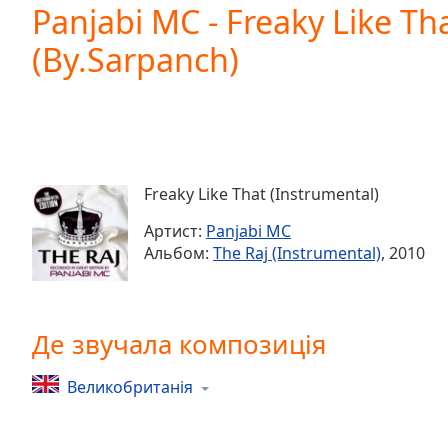
Current
Panjabi MC - Freaky Like Th
Time
0:00
(By.Sarpanch)
/
Duration
-:-
Loaded
:
0.00%
0:00
Stream
Type
LIVE
Freaky Like That (Instrumental)
Seek to
live,
Артист:
Panjabi MC
currently
Альбом:
The Raj (Instrumental)
, 2010
behind
live
LIVE
Remaining
Time
-
-:-
Де звучала композиція
1x
Великобританія
Playback
Rate