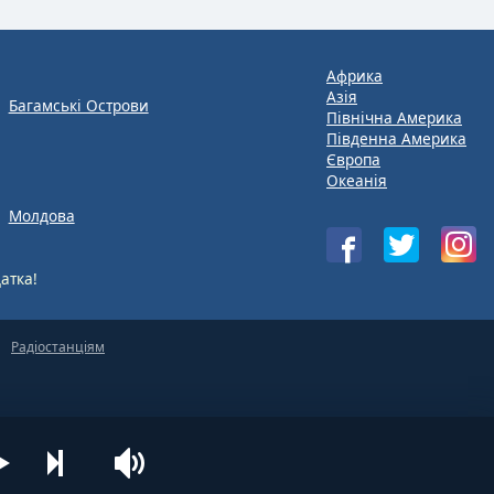
Африка
Азія
Багамські Острови
Північна Америка
Південна Америка
Європа
Океанія
Молдова
атка!
Радіостанціям