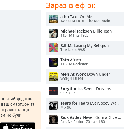
Зараз в ефірі:
a-ha
Take On Me
1490 AM KRUI - The Mountain
Michael Jackson
Billie Jean
113.FM Hits 1983
R.E.M.
Losing My Religion
The Lakes 99.5
Toto
Africa
113.FM Rockstar
Men At Work
Down Under
WBNJ 91.9 FM
Eurythmics
Sweet Dreams
93.5 KOZI
штовний додаток
Tears for Fears
Everybody Wants To Rule the World
а ваш смартфон та
Mix 96
ні радіостанції
 ви не були!
Rick Astley
Never Gonna Give You Up
BestNetRadio - 70's and 80's