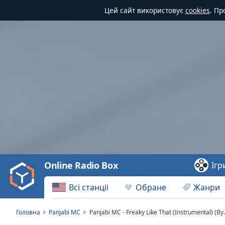
Цей сайт використовує
cookies
. Пр
Video
Player
is
loading.
Play
Video
Online Radio Box
Ігр
Play
Skip
Всі станціі
Обране
Жанри
Backward
Skip
Forward
Головна
Panjabi MC
Panjabi MC - Freaky Like That (Instrumental) (B
Mute