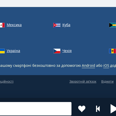
Мексика
Куба
Україна
Чехія
вашому смартфоні безкоштовно за допомогою
Android
або
iOS
дод
нційності
Зворотній зв’язок
Віджети