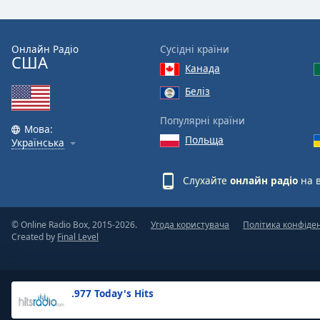
the
window.
Онлайн Радіо
Сусідні країни
США
Text
Канада
Color
Беліз
Opacity
Популярні країни
Мова:
Польща
Українська
Text
Background
Слухайте
онлайн радіо
на 
Color
© Online Radio Box, 2015-2026.
Угода користувача
Політика конфіде
Opacity
Created by
Final Level
Caption
Area
.977 Today's Hits
Background