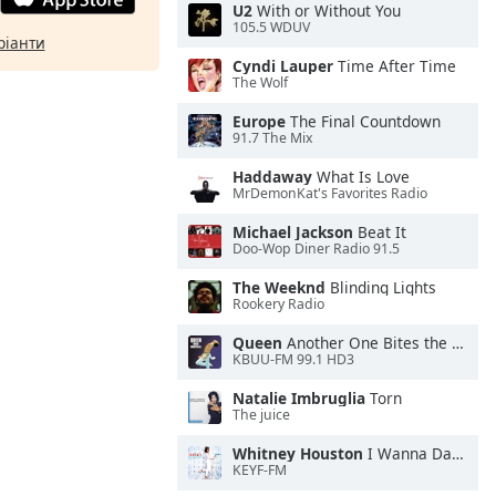
U2
With or Without You
105.5 WDUV
ріанти
Cyndi Lauper
Time After Time
The Wolf
Europe
The Final Countdown
91.7 The Mix
Haddaway
What Is Love
MrDemonKat's Favorites Radio
Michael Jackson
Beat It
Doo-Wop Diner Radio 91.5
The Weeknd
Blinding Lights
Rookery Radio
Queen
Another One Bites the Dust
KBUU-FM 99.1 HD3
Natalie Imbruglia
Torn
The juice
Whitney Houston
I Wanna Dance With Somebody
KEYF-FM