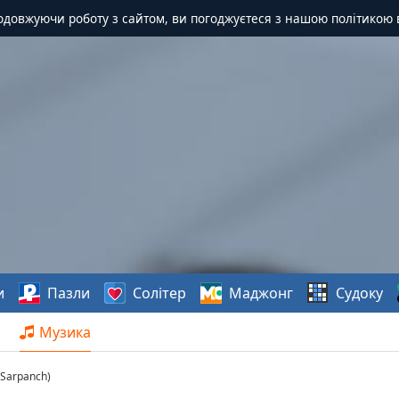
одовжуючи роботу з сайтом, ви погоджуєтеся з нашою політикою 
и
Пазли
Солітер
Маджонг
Судоку
Музика
y.Sarpanch)