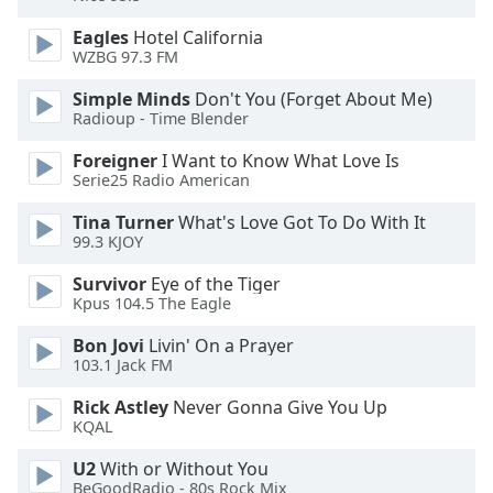
of
dialog
Eagles
Hotel California
window.
WZBG 97.3 FM
Escape
Simple Minds
Don't You (Forget About Me)
will
Radioup - Time Blender
cancel
and
Foreigner
I Want to Know What Love Is
close
Serie25 Radio American
the
Tina Turner
What's Love Got To Do With It
window.
99.3 KJOY
Text
Survivor
Eye of the Tiger
Color
Kpus 104.5 The Eagle
Bon Jovi
Livin' On a Prayer
Opacity
103.1 Jack FM
Rick Astley
Never Gonna Give You Up
KQAL
Text
Background
U2
With or Without You
Color
BeGoodRadio - 80s Rock Mix