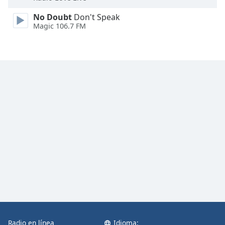
Font
No Doubt
Don't Speak
Family
Magic 106.7 FM
Reset
Done
Close
Modal
Dialog
End
of
dialog
window.
Radio en línea
Idioma: