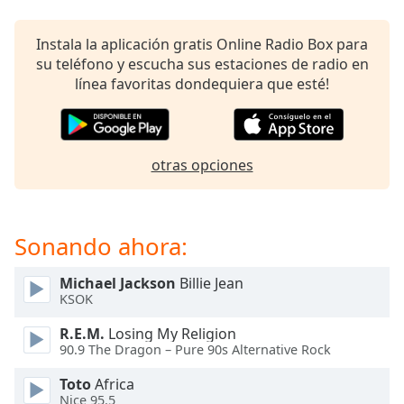
opens
subtitles
settings
Instala la aplicación gratis Online Radio Box para
dialog
su teléfono y escucha sus estaciones de radio en
subtitles
línea favoritas dondequiera que esté!
off
,
selected
Audio
otras opciones
Track
Picture-
in-
Picture
Sonando ahora:
Fullscreen
This
Michael Jackson
Billie Jean
is
KSOK
a
modal
R.E.M.
Losing My Religion
window.
90.9 The Dragon – Pure 90s Alternative Rock
Toto
Africa
Beginning
Nice 95.5