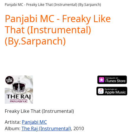
loading.
Panjabi MC - Freaky Like That (Instrumental) (By.Sarpanch)
Play
Video
Panjabi MC - Freaky Like
Play
That (Instrumental)
Skip
Backward
(By.Sarpanch)
Skip
Forward
Mute
Current
Time
0:00
/
Duration
-:-
Loaded
:
0.00%
Stream
Type
LIVE
Seek to
Freaky Like That (Instrumental)
live,
currently
Artista:
Panjabi MC
behind
live
LIVE
Album:
The Raj (Instrumental)
, 2010