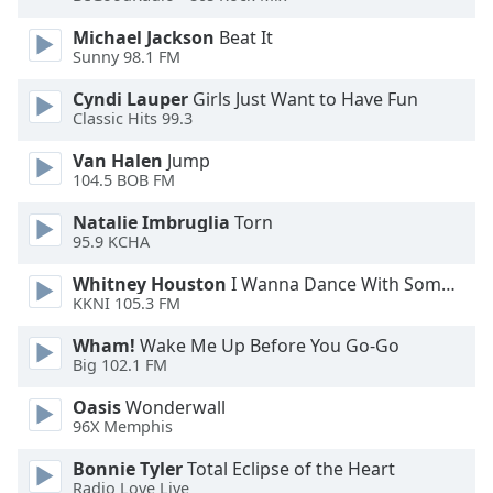
Michael Jackson
Beat It
Opacity
Sunny 98.1 FM
Cyndi Lauper
Girls Just Want to Have Fun
Caption
Classic Hits 99.3
Area
Background
Van Halen
Jump
104.5 BOB FM
Color
Natalie Imbruglia
Torn
95.9 KCHA
Opacity
Whitney Houston
I Wanna Dance With Somebody
KKNI 105.3 FM
Font
Size
Wham!
Wake Me Up Before You Go-Go
Big 102.1 FM
Text
Oasis
Wonderwall
Edge
96X Memphis
Style
Bonnie Tyler
Total Eclipse of the Heart
Radio Love Live