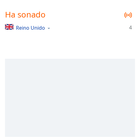
Remaining
Time
-
Ha sonado
-:-
4
Reino Unido
1x
Playback
Rate
Chapters
Chapters
Descriptions
descriptions
off
,
selected
Subtitles
subtitles
settings
,