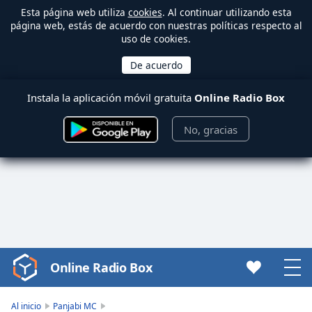
Esta página web utiliza
cookies
. Al continuar utilizando esta
página web, estás de acuerdo con nuestras políticas respecto al
uso de cookies.
Instala la aplicación móvil gratuita
Online Radio Box
No, gracias
Online Radio Box
Video
Player
is
Al inicio
Panjabi MC