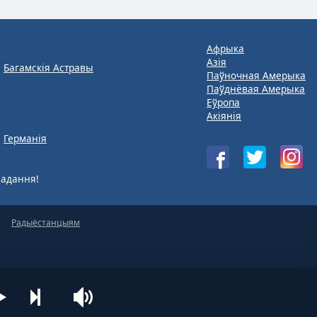
Афрыка
Азія
Багамскія Астравы
Паўночная Амерыка
Паўднёвая Амерыка
Еўропа
Акіянія
Германія
адання!
Радыёстанцыям