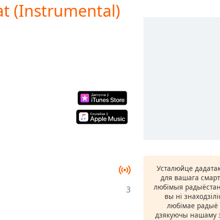
at (Instrumental)
Усталюйце дадатак
для вашага смарт
любімыя радыёстан
3
вы ні знаходзіл
любімае радыё ў
дзякуючы нашаму з