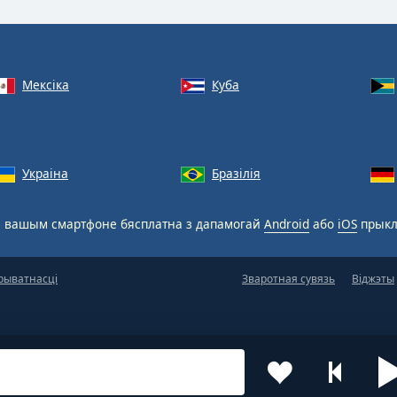
Мексіка
Куба
Украіна
Бразілія
 вашым смартфоне бясплатна з дапамогай
Android
або
iOS
прыкл
рыватнасці
Зваротная сувязь
Віджэты