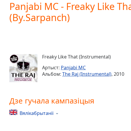
Current
Panjabi MC - Freaky Like Th
Time
0:00
(By.Sarpanch)
/
Duration
-:-
Loaded
:
0.00%
0:00
Stream
Type
LIVE
Freaky Like That (Instrumental)
Seek to
live,
Артыст:
Panjabi MC
currently
Альбом:
The Raj (Instrumental)
, 2010
behind
live
LIVE
Remaining
Time
-
-:-
Дзе гучала кампазіцыя
1x
Вялікабрытаніі
Playback
Rate