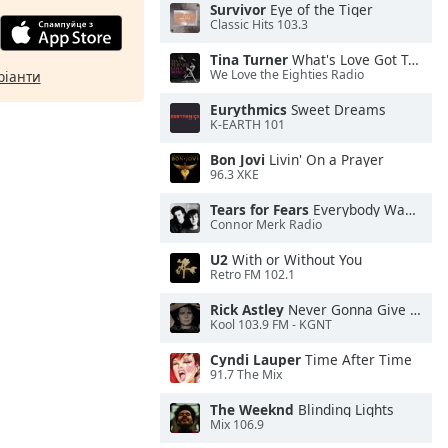
Survivor
Eye of the Tiger
Classic Hits 103.3
Tina Turner
What's Love Got To Do With It
We Love the Eighties Radio
ріанти
Eurythmics
Sweet Dreams
K-EARTH 101
Bon Jovi
Livin' On a Prayer
96.3 XKE
Tears for Fears
Everybody Wants To Rule the World
Connor Merk Radio
U2
With or Without You
Retro FM 102.1
Rick Astley
Never Gonna Give You Up
Kool 103.9 FM - KGNT
Cyndi Lauper
Time After Time
91.7 The Mix
The Weeknd
Blinding Lights
Mix 106.9