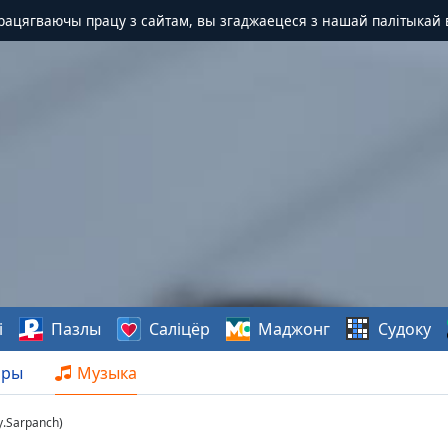
Працягваючы працу з сайтам, вы згаджаецеся з нашай палітыкай 
і
Пазлы
Саліцёр
Маджонг
Судоку
нры
Музыка
By.Sarpanch)