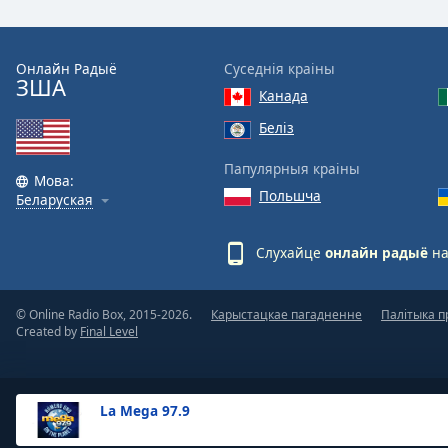
the
window.
Онлайн Радыё
Суседнія краіны
ЗША
Text
Канада
Color
Беліз
Opacity
Папулярныя краіны
Мова:
Польшча
Беларуская
Text
Background
Слухайце
онлайн радыё
на
Color
© Online Radio Box, 2015-2026.
Карыстацкае пагадненне
Палітыка п
Opacity
Created by
Final Level
Caption
Area
La Mega 97.9
Background