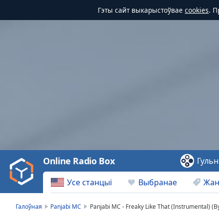
Гэты сайт выкарыстоўвае
cookies
. 
Video
Player
is
loading.
Play
Video
Online Radio Box
Гульн
Play
Skip
Усе станцыі
Выбранае
Жа
Backward
Skip
Forward
Галоўная
Panjabi MC
Panjabi MC - Freaky Like That (Instrumental) (
Mute