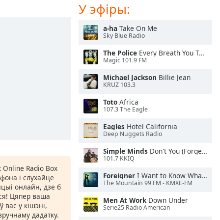
У эфіры:
a-ha
Take On Me
Sky Blue Radio
The Police
Every Breath You Take
Magic 101.9 FM
Michael Jackson
Billie Jean
KRUZ 103.3
Toto
Africa
107.3 The Eagle
Eagles
Hotel California
Deep Nuggets Radio
Simple Minds
Don't You (Forget About Me)
101.7 KKIQ
 Online Radio Box
Foreigner
I Want to Know What Love Is
фона і слухайце
The Mountain 99 FM - KMXE-FM
цыі онлайн, дзе б
іся! Цяпер ваша
Men At Work
Down Under
 вас у кішэні,
Serie25 Radio American
ручнаму дадатку.