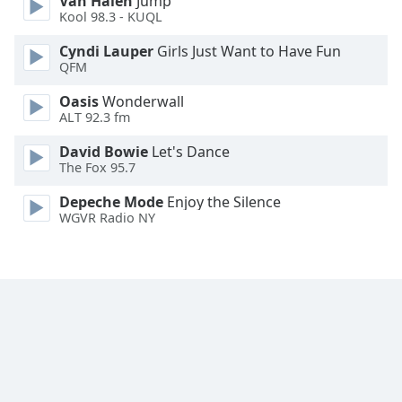
Van Halen
Jump
Font
Kool 98.3 - KUQL
Family
Cyndi Lauper
Girls Just Want to Have Fun
QFM
Reset
Oasis
Wonderwall
Done
ALT 92.3 fm
Close
Modal
David Bowie
Let's Dance
Dialog
The Fox 95.7
End
of
Depeche Mode
Enjoy the Silence
dialog
WGVR Radio NY
window.