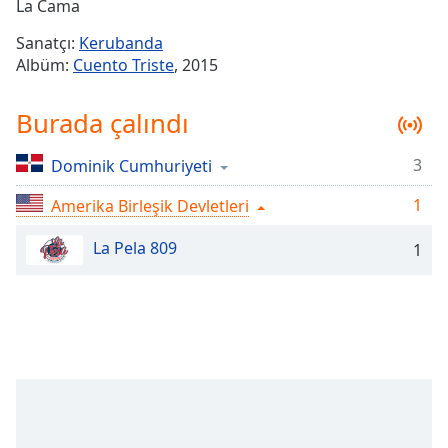
Remaining
La Cama
Time
-
Sanatçı:
Kerubanda
-:-
Albüm:
Cuento Triste
, 2015
1x
Burada çalındı
Playback
Rate
3
Dominik Cumhuriyeti
Chapters
1
Chapters
Amerika Birleşik Devletleri
La Pela 809
Descriptions
1
descriptions
off
,
selected
Subtitles
subtitles
settings
,