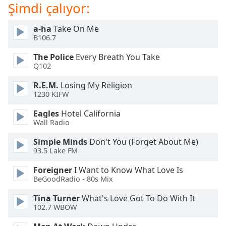
of
Şimdi çalıyor:
dialog
window.
a-ha
Take On Me
Escape
B106.7
will
The Police
Every Breath You Take
cancel
Q102
and
close
R.E.M.
Losing My Religion
the
1230 KIFW
window.
Eagles
Hotel California
Wall Radio
Text
Color
Simple Minds
Don't You (Forget About Me)
93.5 Lake FM
Opacity
Foreigner
I Want to Know What Love Is
BeGoodRadio - 80s Mix
Text
Tina Turner
What's Love Got To Do With It
Background
102.7 WBOW
Color