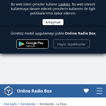
Bu web sitesi çerezler kullanır
cookies
. Bu web sitesini
kullanmaya devam ederek çerezlerin kullanımı ile ilgili
politikalarımızı kabul edersin.
Ücretsiz mobil uygulamayı yükle
Online Radio Box
Hayır, teşekkürler
Online Radio Box
Video
Player
is
Ana sayfa
Kerubanda
Kerubanda - La Pava