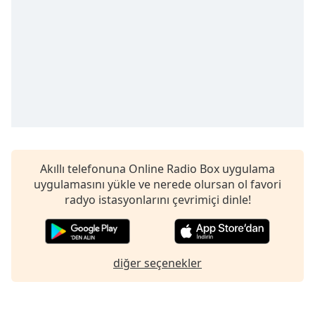
opens
subtitles
settings
dialog
subtitles
off
,
selected
Audio
Track
Picture-
Akıllı telefonuna Online Radio Box uygulama
in-
Picture
uygulamasını yükle ve nerede olursan ol favori
Fullscreen
radyo istasyonlarını çevrimiçi dinle!
This
is
a
modal
diğer seçenekler
window.
Beginning