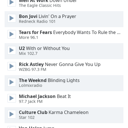
Men At Work
Down Under
The Eagle Classic Hits
Opacity
Bon Jovi
Livin' On a Prayer
Redneck Radio 101
Caption
Tears for Fears
Everybody Wants To Rule the World
Area
More 96.1
Background
Color
U2
With or Without You
Mix 102.7
Rick Astley
Never Gonna Give You Up
Opacity
WZBG 97.3 FM
The Weeknd
Blinding Lights
Font
Lolmixradio
Size
Michael Jackson
Beat It
97.7 Jack FM
Text
Edge
Culture Club
Karma Chameleon
Style
Star 102