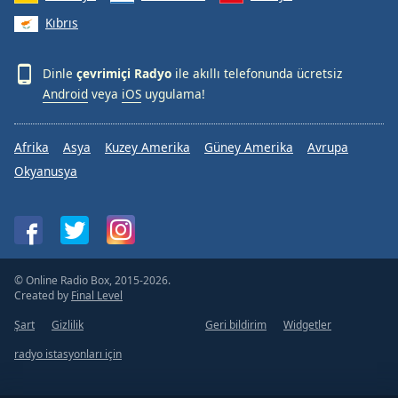
Kıbrıs
Dinle
çevrimiçi Radyo
ile akıllı telefonunda ücretsiz
Android
veya
iOS
uygulama!
Afrika
Asya
Kuzey Amerika
Güney Amerika
Avrupa
Okyanusya
© Online Radio Box, 2015-2026.
Created by
Final Level
Şart
Gizlilik
Geri bildirim
Widgetler
radyo istasyonları için