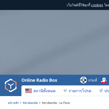
เว็บไซต์นี้ใช้คุกกี้
cookies
โดย
Video
Player
is
loading.
Play
Video
Online Radio Box
เกมส์
Play
Skip
สถานีทั้งหมด
รายการโปรด
ปร
Backward
Skip
Forward
หน้าหลัก
Kerubanda
Kerubanda - La Pava
Mute