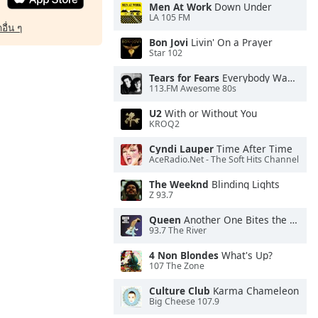
Men At Work
Down Under
LA 105 FM
อื่น ๆ
Bon Jovi
Livin' On a Prayer
Star 102
Tears for Fears
Everybody Wants To Rule the World
113.FM Awesome 80s
U2
With or Without You
KROQ2
Cyndi Lauper
Time After Time
AceRadio.Net - The Soft Hits Channel
The Weeknd
Blinding Lights
Z 93.7
Queen
Another One Bites the Dust
93.7 The River
4 Non Blondes
What's Up?
107 The Zone
Culture Club
Karma Chameleon
Big Cheese 107.9