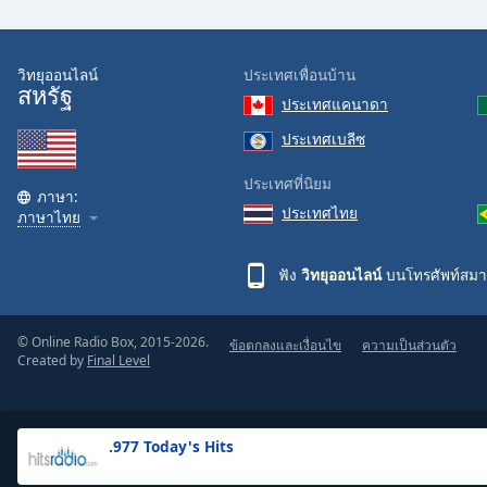
the
window.
วิทยุออนไลน์
ประเทศเพื่อนบ้าน
สหรัฐ
Text
ประเทศแคนาดา
Color
ประเทศเบลีซ
Opacity
ประเทศที่นิยม
ภาษา:
ประเทศไทย
ภาษาไทย
Text
Background
ฟัง
วิทยุออนไลน์
บนโทรศัพท์สมา
Color
© Online Radio Box, 2015-2026.
ข้อตกลงและเงื่อนไข
ความเป็นส่วนตัว
Opacity
Created by
Final Level
Caption
Area
.977 Today's Hits
Background