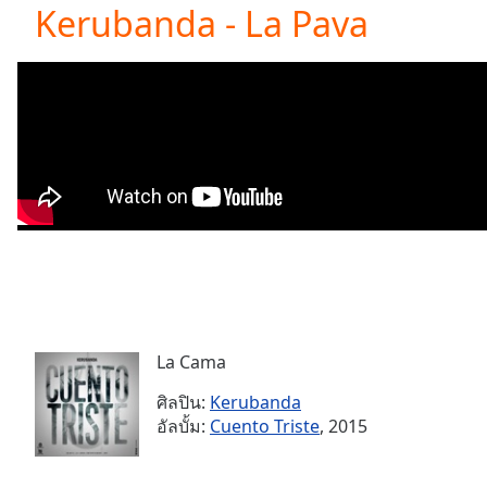
Current
Kerubanda - La Pava
Time
0:00
/
Duration
-:-
Loaded
:
0.00%
0:00
Stream
Type
LIVE
Seek to
live,
currently
behind
live
LIVE
Remaining
Time
-
-:-
La Cama
ศิลปิน:
Kerubanda
1x
อัลบั้ม:
Cuento Triste
, 2015
Playback
Rate