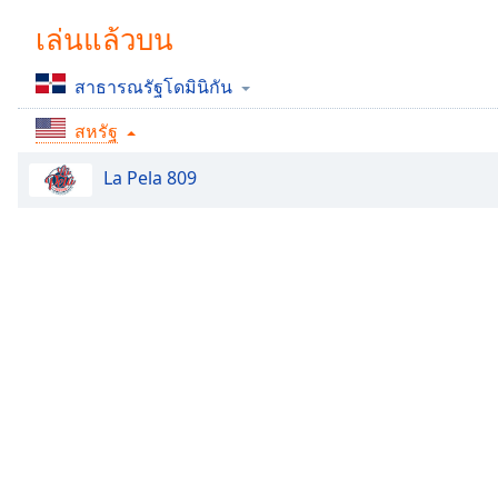
Chapters
เล่นแล้วบน
Chapters
สาธารณรัฐโดมินิกัน
Descriptions
สหรัฐ
descriptions
off
,
La Pela 809
selected
Subtitles
subtitles
settings
,
opens
subtitles
settings
dialog
subtitles
off
,
selected