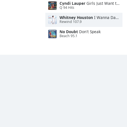
Cyndi Lauper
Girls Just Want to Have Fun
Q 94 Hits
Whitney Houston
I Wanna Dance With Somebody
Rewind 107.9
No Doubt
Don't Speak
Beach 95.1