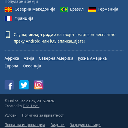
Популарни земји
Северна Македонија
Бразил
Германија
Франција
Слушај
онлајн радио
на твојот смартфон бесплатно
преку
Android
или
iOS
апликацијата!
Африка
Азија
Северна Америка
Јужна Америка
Европа
Океанија
© Online Radio Box, 2015-2026.
Created by
Final Level
Услови
Политика за приватност
Повратна информација
Видгети
За радио станици