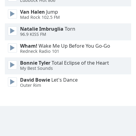
Lubbock Hot 806
Font
Van Halen
Jump
Family
Mad Rock 102.5 FM
Natalie Imbruglia
Torn
96.9 KISS FM
Reset
Done
Wham!
Wake Me Up Before You Go-Go
Close
Redneck Radio 101
Modal
Dialog
Bonnie Tyler
Total Eclipse of the Heart
End
My Best Sounds
of
dialog
David Bowie
Let's Dance
window.
Outer Rim