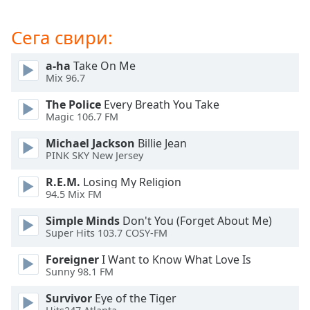
Beginning
of
dialog
Сега свири:
window.
Escape
a-ha
Take On Me
will
Mix 96.7
cancel
The Police
Every Breath You Take
and
Magic 106.7 FM
close
the
Michael Jackson
Billie Jean
window.
PINK SKY New Jersey
R.E.M.
Losing My Religion
Text
94.5 Mix FM
Color
Simple Minds
Don't You (Forget About Me)
Super Hits 103.7 COSY-FM
Opacity
Foreigner
I Want to Know What Love Is
Sunny 98.1 FM
Text
Background
Survivor
Eye of the Tiger