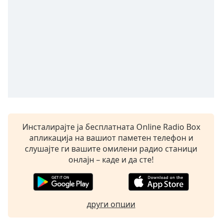
opens
subtitles
settings
dialog
subtitles
off
,
selected
Audio
Track
Picture-
Инсталирајте ја бесплатната Online Radio Box
in-
Picture
апликација на вашиот паметен телефон и
Fullscreen
слушајте ги вашите омилени радио станици
This
онлајн – каде и да сте!
is
a
modal
window.
други опции