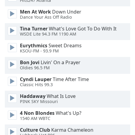
Color
Hits247 Atlanta
Men At Work
Down Under
Dance Your Ass Off Radio
Opacity
Tina Turner
What's Love Got To Do With It
WSDE Lite 94.3 FM 1190 AM
Caption
Area
Eurythmics
Sweet Dreams
Background
KSOU-FM - 93.9 FM
Color
Bon Jovi
Livin' On a Prayer
Oldies 96.5 FM
Opacity
Cyndi Lauper
Time After Time
Classic Hits 99.3
Font
Haddaway
What Is Love
Size
PINK SKY Missouri
4 Non Blondes
What's Up?
Text
1540 AM WBTC
Edge
Style
Culture Club
Karma Chameleon