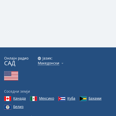
Онлајн радио
Јазик:
САД
Македонски
Соседни земји
Канада
Мексико
Куба
Бахами
Белиз