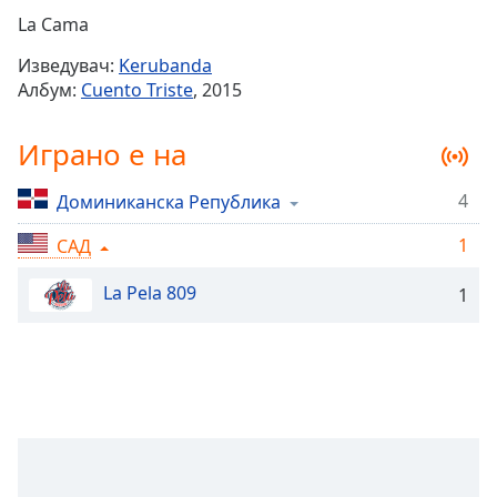
Remaining
La Cama
Time
-
Изведувач:
Kerubanda
-:-
Албум:
Cuento Triste
, 2015
1x
Играно е на
Playback
Rate
4
Доминиканска Република
Chapters
1
Chapters
САД
La Pela 809
Descriptions
1
descriptions
off
,
selected
Subtitles
subtitles
settings
,