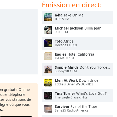
Émission en direct:
a-ha
Take On Me
B 98.5 FM
Michael Jackson
Billie Jean
90 USFM
Toto
Africa
Decades 107.9
Eagles
Hotel California
K-EARTH 101
Simple Minds
Don't You (Forget About Me)
Sunny 98.1 FM
Men At Work
Down Under
Eddie's Diner WYOO-HD3
ion gratuite Online
Tina Turner
What's Love Got To Do With It
votre téléphone
The Eagle Classic Hits
uter vos stations de
 ligne où que vous
Survivor
Eye of the Tiger
ez!
Serie25 Radio American