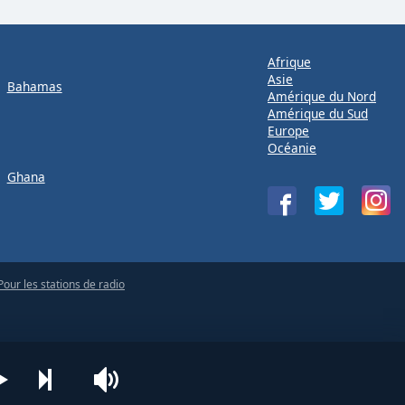
Afrique
Asie
Bahamas
Amérique du Nord
Amérique du Sud
Europe
Océanie
Ghana
Pour les stations de radio