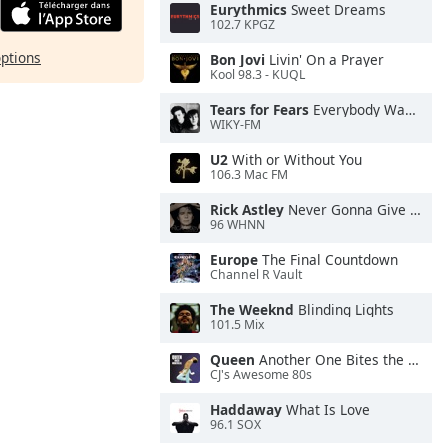
Eurythmics
Sweet Dreams
102.7 KPGZ
options
Bon Jovi
Livin' On a Prayer
Kool 98.3 - KUQL
Tears for Fears
Everybody Wants To Rule the World
WIKY-FM
U2
With or Without You
106.3 Mac FM
Rick Astley
Never Gonna Give You Up
96 WHNN
Europe
The Final Countdown
Channel R Vault
The Weeknd
Blinding Lights
101.5 Mix
Queen
Another One Bites the Dust
CJ's Awesome 80s
Haddaway
What Is Love
96.1 SOX