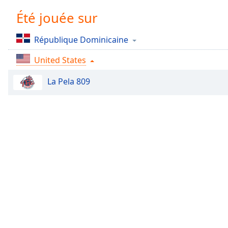
Chapters
Été jouée sur
Chapters
République Dominicaine
Descriptions
United States
descriptions
off
,
La Pela 809
selected
Subtitles
subtitles
settings
,
opens
subtitles
settings
dialog
subtitles
off
,
selected