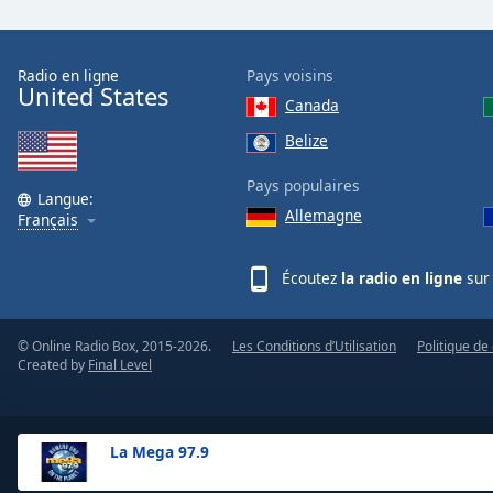
the
window.
Radio en ligne
Pays voisins
United States
Text
Canada
Color
Belize
Opacity
Pays populaires
Langue:
Allemagne
Français
Text
Background
Écoutez
la radio en ligne
sur 
Color
© Online Radio Box, 2015-2026.
Les Conditions d’Utilisation
Politique de 
Opacity
Created by
Final Level
Caption
Area
La Mega 97.9
Background