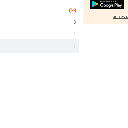
autres 
3
1
1