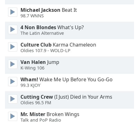
Michael Jackson
Beat It
Font
98.7 WNNS
Family
4 Non Blondes
What's Up?
The Latin Alternative
Reset
Done
Culture Club
Karma Chameleon
Oldies 107.9 - WOLD-LP
Close
Modal
Dialog
Van Halen
Jump
End
K-Wing 106
of
Wham!
Wake Me Up Before You Go-Go
dialog
99.3 KJOY
window.
Cutting Crew
(I Just) Died in Your Arms
Oldies 96.5 FM
Mr. Mister
Broken Wings
Talk and PoP Radio