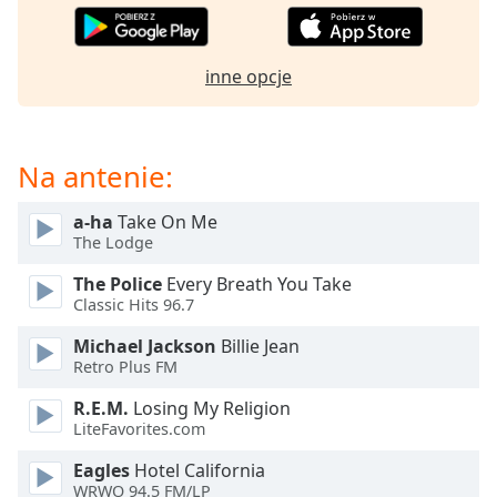
Beginning
of
dialog
window.
inne opcje
Escape
will
cancel
Na antenie:
and
close
the
a-ha
Take On Me
The Lodge
window.
The Police
Every Breath You Take
Text
Classic Hits 96.7
Color
Michael Jackson
Billie Jean
Retro Plus FM
Opacity
R.E.M.
Losing My Religion
LiteFavorites.com
Text
Eagles
Hotel California
Background
WRWO 94.5 FM/LP