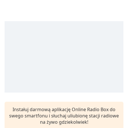
opens
subtitles
settings
dialog
subtitles
off
,
selected
Audio
Track
Picture-
in-
Picture
Fullscreen
This
is
a
modal
Instałuj darmową aplikację Online Radio Box do
window.
swego smartfonu i słuchaj uliubionę stacji radiowe
na żywo gdziekolwiek!