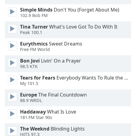
Color
Simple Minds
Don't You (Forget About Me)
102.9 Bob FM
Opacity
Tina Turner
What's Love Got To Do With It
Peak 100.1
Caption
Area
Eurythmics
Sweet Dreams
Background
Free FM World
Color
Bon Jovi
Livin' On a Prayer
98.5 KTK
Opacity
Tears for Fears
Everybody Wants To Rule the World
My 101.5
Font
Europe
The Final Countdown
Size
88.9 WRDL
Haddaway
What Is Love
Text
181.FM Star 90s
Edge
Style
The Weeknd
Blinding Lights
HITS 97.3