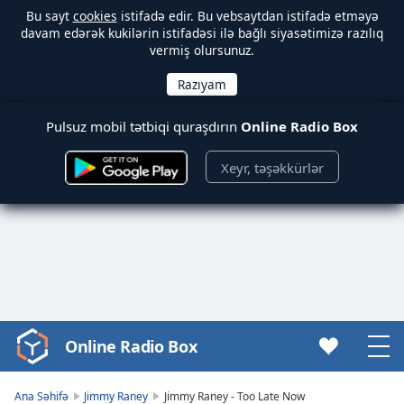
Bu sayt
cookies
istifadə edir. Bu vebsaytdan istifadə etməyə
davam edərək kukilərin istifadəsi ilə bağlı siyasətimizə razılıq
vermiş olursunuz.
Pulsuz mobil tətbiqi quraşdırın
Online Radio Box
Xeyr, təşəkkürlər
Online Radio Box
Video
Player
is
Ana Səhifə
Jimmy Raney
Jimmy Raney - Too Late Now