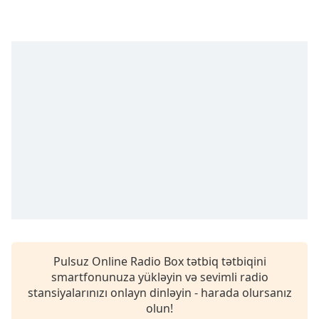
opens
subtitles
settings
dialog
subtitles
off
,
selected
Audio
Track
Picture-
in-
Picture
Fullscreen
This
is
a
modal
Pulsuz Online Radio Box tətbiq tətbiqini
window.
smartfonunuza yükləyin və sevimli radio
stansiyalarınızı onlayn dinləyin - harada olursanız
olun!
Beginning