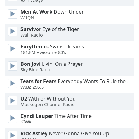
92.1 WSQV
Men At Work
Down Under
Opacity
WRQN
Survivor
Eye of the Tiger
Caption
Wall Radio
Area
Background
Eurythmics
Sweet Dreams
Color
181.FM Awesome 80's
Bon Jovi
Livin' On a Prayer
Sky Blue Radio
Opacity
Tears for Fears
Everybody Wants To Rule the World
WIBZ Z95.5
Font
Size
U2
With or Without You
Muskegon Channel Radio
Text
Cyndi Lauper
Time After Time
Edge
KIWA
Style
Rick Astley
Never Gonna Give You Up