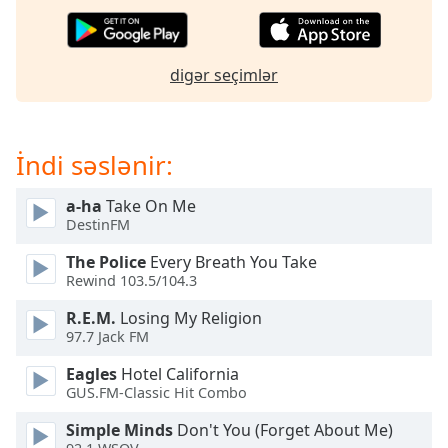
of
dialog
window.
Escape
digər seçimlər
will
cancel
and
İndi səslənir:
close
the
window.
a-ha
Take On Me
DestinFM
Text
The Police
Every Breath You Take
Color
Rewind 103.5/104.3
R.E.M.
Losing My Religion
Opacity
97.7 Jack FM
Eagles
Hotel California
Text
GUS.FM-Classic Hit Combo
Background
Simple Minds
Don't You (Forget About Me)
Color