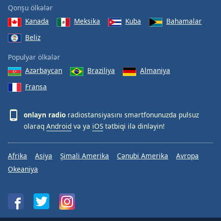
Qonşu ölkələr
Kanada
Meksika
Kuba
Bahamalar
Beliz
Populyar ölkələr
Azərbaycan
Braziliya
Almaniya
Fransa
onlayn radio
radiostansiyasını smartfonunuzda pulsuz
olaraq
Android
və ya
iOS
tətbiqi ilə dinləyin!
Afrika
Asiya
Şimali Amerika
Cənubi Amerika
Avropa
Okeaniya