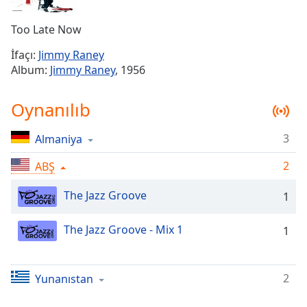
Remaining
Time
-
Too Late Now
-:-
İfaçı:
Jimmy Raney
1x
Album:
Jimmy Raney
, 1956
Playback
Rate
Oynanılıb
Chapters
3
Almaniya
Chapters
2
ABŞ
Descriptions
descriptions
The Jazz Groove
1
off
,
selected
The Jazz Groove - Mix 1
1
Subtitles
subtitles
2
Yunanıstan
settings
,