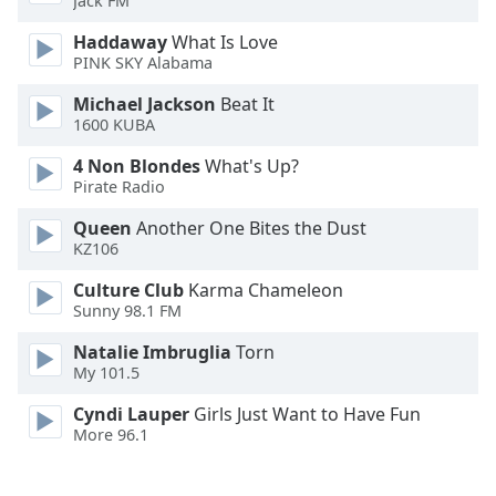
Jack FM
Font
Haddaway
What Is Love
Family
PINK SKY Alabama
Michael Jackson
Beat It
Reset
1600 KUBA
Done
Close
4 Non Blondes
What's Up?
Modal
Pirate Radio
Dialog
End
Queen
Another One Bites the Dust
of
KZ106
dialog
Culture Club
Karma Chameleon
window.
Sunny 98.1 FM
Natalie Imbruglia
Torn
My 101.5
Cyndi Lauper
Girls Just Want to Have Fun
More 96.1