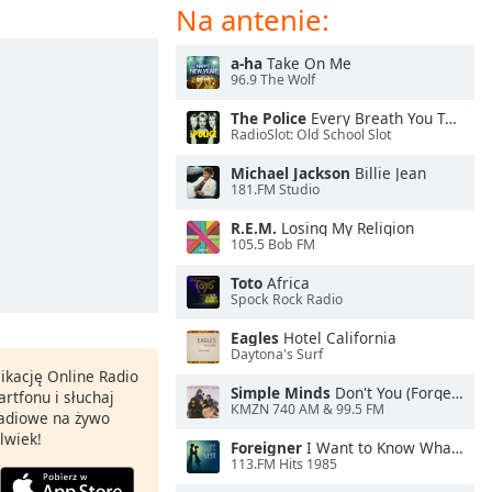
Na antenie:
a-ha
Take On Me
96.9 The Wolf
The Police
Every Breath You Take
RadioSlot: Old School Slot
Michael Jackson
Billie Jean
181.FM Studio
R.E.M.
Losing My Religion
105.5 Bob FM
Toto
Africa
Spock Rock Radio
Eagles
Hotel California
Daytona's Surf
ikację Online Radio
Simple Minds
Don't You (Forget About Me)
rtfonu i słuchaj
KMZN 740 AM & 99.5 FM
 radiowe na żywo
lwiek!
Foreigner
I Want to Know What Love Is
113.FM Hits 1985