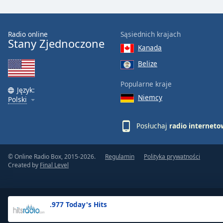
the
window.
Radio online
Sąsiednich krajach
Stany Zjednoczone
Text
Kanada
Color
Belize
Opacity
Popularne kraje
Język:
Niemcy
Polski
Text
Background
Posłuchaj
radio internet
Color
© Online Radio Box, 2015-2026.
Regulamin
Polityka prywatności
Opacity
Created by
Final Level
Caption
Area
.977 Today's Hits
Background