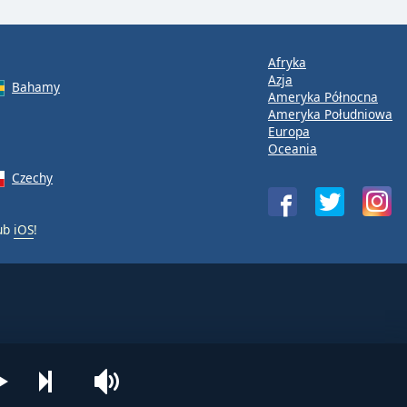
Afryka
Azja
Bahamy
Ameryka Północna
Ameryka Południowa
Europa
Oceania
Czechy
ub
iOS
!