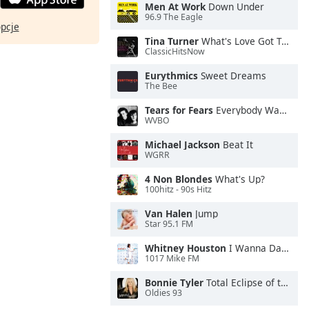
Men At Work
Down Under
96.9 The Eagle
opcje
Tina Turner
What's Love Got To Do With It
ClassicHitsNow
Eurythmics
Sweet Dreams
The Bee
Tears for Fears
Everybody Wants To Rule the World
WVBO
Michael Jackson
Beat It
WGRR
4 Non Blondes
What's Up?
100hitz - 90s Hitz
Van Halen
Jump
Star 95.1 FM
Whitney Houston
I Wanna Dance With Somebody
1017 Mike FM
Bonnie Tyler
Total Eclipse of the Heart
Oldies 93