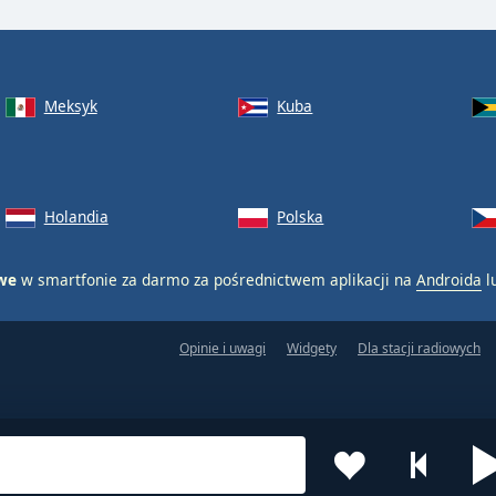
Meksyk
Kuba
Holandia
Polska
owe
w smartfonie za darmo za pośrednictwem aplikacji na
Androida
l
Opinie i uwagi
Widgety
Dla stacji radiowych