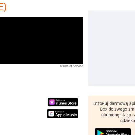
E)
Terms of Service
Instałuj darmową apl
Box do swego sma
uliubionę stacji
gdzieko