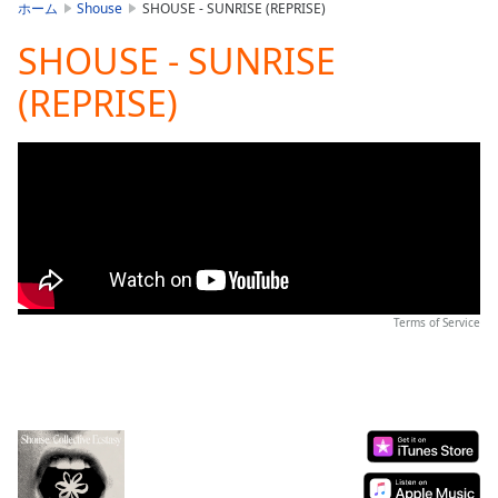
is
ホーム
Shouse
SHOUSE - SUNRISE (REPRISE)
loading.
SHOUSE - SUNRISE
Play
Video
(REPRISE)
Play
Skip
Backward
Skip
Forward
Mute
Current
Time
0:00
/
Duration
-:-
Terms of Service
Loaded
:
0.00%
Stream
Type
LIVE
Seek to
live,
currently
behind
live
LIVE