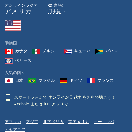
オンラインラジオ
言語:
アメリカ
日本語
隣接国
カナダ
メキシコ
キューバ
バハマ
ベリーズ
人気の国々
日本
ブラジル
ドイツ
フランス
スマートフォンで
オンラインラジオ
を無料で聴こう！
Android
または
iOS
アプリで！
アフリカ
アジア
北アメリカ
南アメリカ
ヨーロッパ
オセアニア