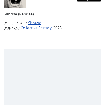
Remaining
Time
-
Sunrise (Reprise)
-:-
アーティスト:
Shouse
1x
アルバム:
Collective Ecstasy
, 2025
Playback
Rate
Chapters
Chapters
Descriptions
descriptions
off
,
selected
Subtitles
subtitles
settings
,