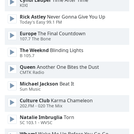
Cyndi Lauper
Time After Time
Color
KIXI
Rick Astley
Never Gonna Give You Up
Opacity
Today's Easy 99.1 FM
Europe
The Final Countdown
Caption
107.7 The Bone
Area
Background
The Weeknd
Blinding Lights
Color
B 105.7
Queen
Another One Bites the Dust
Opacity
CMTK Radio
Michael Jackson
Beat It
Sun Music
Font
Size
Culture Club
Karma Chameleon
202.FM - 020 The Mix
Text
Natalie Imbruglia
Torn
Edge
SC 103.1 - WVSC
Style