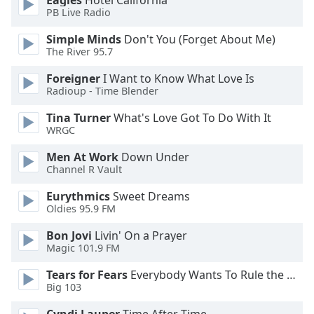
Eagles
Hotel California
Beginning
PB Live Radio
of
dialog
Simple Minds
Don't You (Forget About Me)
window.
The River 95.7
Escape
will
Foreigner
I Want to Know What Love Is
Radioup - Time Blender
cancel
and
Tina Turner
What's Love Got To Do With It
close
WRGC
the
window.
Men At Work
Down Under
Channel R Vault
Text
Eurythmics
Sweet Dreams
Color
Oldies 95.9 FM
Bon Jovi
Livin' On a Prayer
Opacity
Magic 101.9 FM
Tears for Fears
Everybody Wants To Rule the World
Text
Big 103
Background