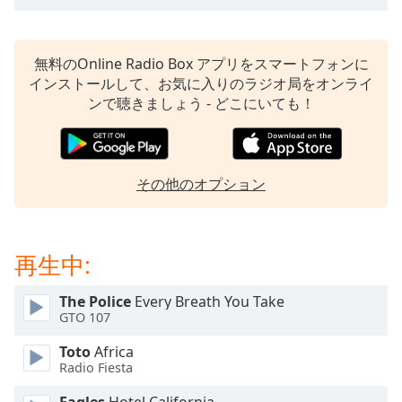
opens
subtitles
settings
無料のOnline Radio Box アプリをスマートフォンに
dialog
インストールして、お気に入りのラジオ局をオンライ
subtitles
ンで聴きましょう - どこにいても！
off
,
selected
Audio
その他のオプション
Track
Picture-
in-
Picture
再生中:
Fullscreen
This
The Police
Every Breath You Take
is
GTO 107
a
modal
Toto
Africa
window.
Radio Fiesta