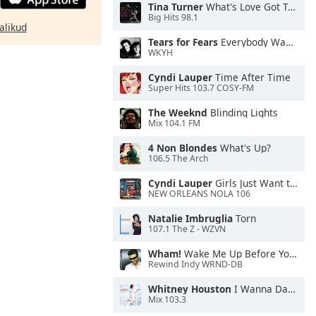
Tina Turner
What's Love Got To Do With It
Big Hits 98.1
alikud
Tears for Fears
Everybody Wants To Rule the World
WKYH
Cyndi Lauper
Time After Time
Super Hits 103.7 COSY-FM
The Weeknd
Blinding Lights
Mix 104.1 FM
4 Non Blondes
What's Up?
106.5 The Arch
Cyndi Lauper
Girls Just Want to Have Fun
NEW ORLEANS NOLA 106
Natalie Imbruglia
Torn
107.1 The Z - WZVN
Wham!
Wake Me Up Before You Go-Go
Rewind Indy WRND-DB
Whitney Houston
I Wanna Dance With Somebody
Mix 103.3