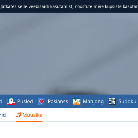
. Jätkates selle veebisaidi kasutamist, nõustute meie küpsiste kasutam
d
Pusled
Pasianss
Mahjong
Sudoku
rid
Muusika