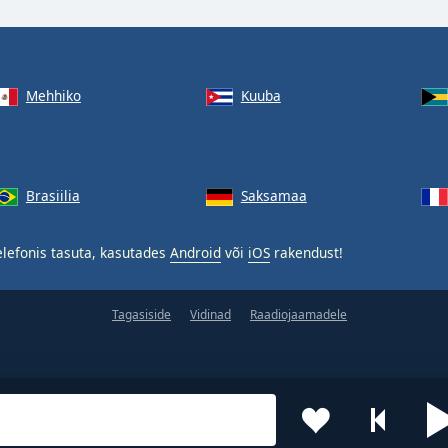
Mehhiko
Kuuba
Brasiilia
Saksamaa
lefonis tasuta, kasutades
Android
või
iOS
rakendust!
Tagasiside
Vidinad
Raadiojaamadele