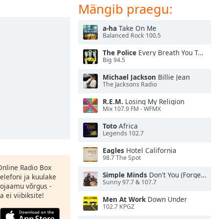
Mängib praegu:
a-ha
Take On Me
Balanced Rock 100.5
The Police
Every Breath You Take
Big 94.5
Michael Jackson
Billie Jean
The Jacksons Radio
R.E.M.
Losing My Religion
Mix 107.9 FM - WFMX
Toto
Africa
Legends 102.7
Eagles
Hotel California
98.7 The Spot
 Online Radio Box
Simple Minds
Don't You (Forget About Me)
elefoni ja kuulake
Sunny 97.7 & 107.7
ojaamu võrgus -
 ei viibiksite!
Men At Work
Down Under
102.7 KPGZ