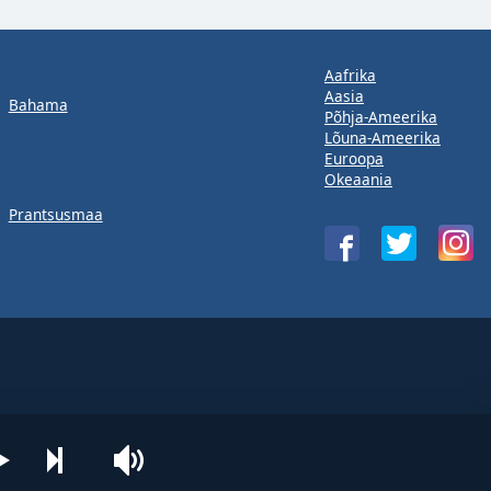
Aafrika
Aasia
Bahama
Põhja-Ameerika
Lõuna-Ameerika
Euroopa
Okeaania
Prantsusmaa