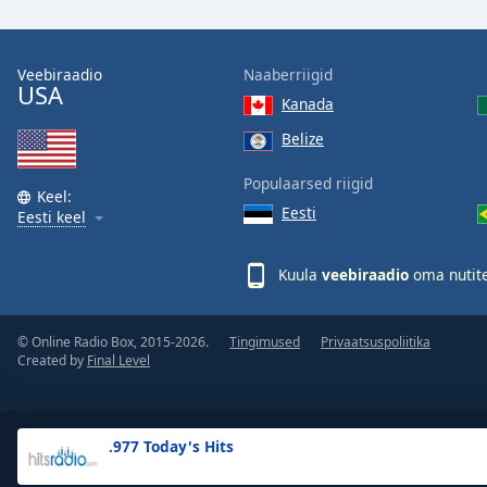
the
window.
Veebiraadio
Naaberriigid
USA
Text
Kanada
Color
Belize
Opacity
Populaarsed riigid
Keel:
Eesti
Eesti keel
Text
Background
Kuula
veebiraadio
oma nutite
Color
© Online Radio Box, 2015-2026.
Tingimused
Privaatsuspoliitika
Opacity
Created by
Final Level
Caption
Area
.977 Today's Hits
Background