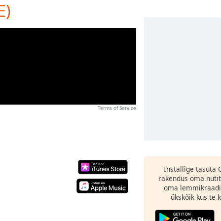
E)
Terms of Service
Installige tasuta
rakendus oma nutit
oma lemmikraadi
ükskõik kus te ka