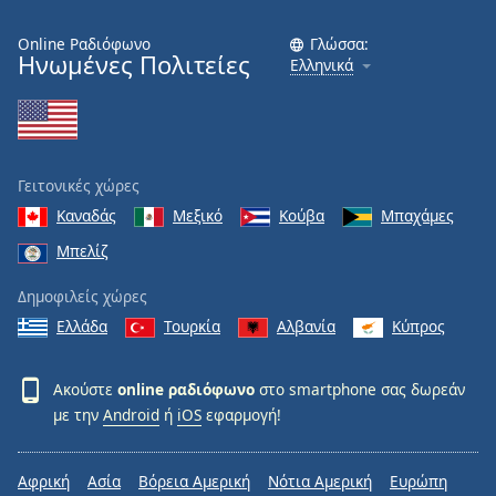
Online Ραδιόφωνο
Γλώσσα:
Ηνωμένες Πολιτείες
Ελληνικά
Γειτονικές χώρες
Καναδάς
Μεξικό
Κούβα
Μπαχάμες
Μπελίζ
Δημοφιλείς χώρες
Ελλάδα
Τουρκία
Αλβανία
Κύπρος
Ακούστε
online ραδιόφωνο
στο smartphone σας δωρεάν
με την
Android
ή
iOS
εφαρμογή!
Αφρική
Ασία
Βόρεια Αμερική
Νότια Αμερική
Ευρώπη