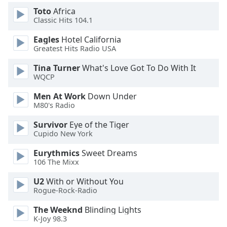
Beginning
Toto
Africa
of
Classic Hits 104.1
dialog
window.
Eagles
Hotel California
Escape
Greatest Hits Radio USA
will
cancel
Tina Turner
What's Love Got To Do With It
WQCP
and
close
Men At Work
Down Under
the
M80's Radio
window.
Survivor
Eye of the Tiger
Cupido New York
Text
Color
Eurythmics
Sweet Dreams
106 The Mixx
Opacity
U2
With or Without You
Rogue-Rock-Radio
Text
The Weeknd
Blinding Lights
Background
K-Joy 98.3