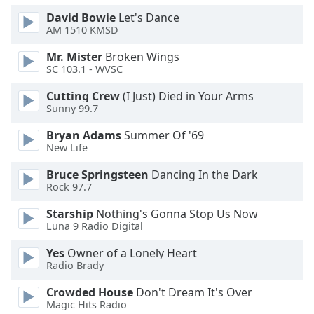
David Bowie
Let's Dance
Opacity
AM 1510 KMSD
Mr. Mister
Broken Wings
Caption
SC 103.1 - WVSC
Area
Cutting Crew
(I Just) Died in Your Arms
Background
Sunny 99.7
Color
Bryan Adams
Summer Of '69
New Life
Opacity
Bruce Springsteen
Dancing In the Dark
Rock 97.7
Font
Size
Starship
Nothing's Gonna Stop Us Now
Luna 9 Radio Digital
Text
Yes
Owner of a Lonely Heart
Radio Brady
Edge
Style
Crowded House
Don't Dream It's Over
Magic Hits Radio