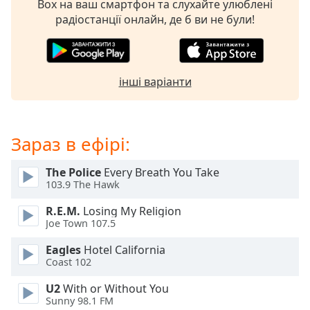
Box на ваш смартфон та слухайте улюблені
subtitles
радіостанції онлайн, де б ви не були!
settings
dialog
subtitles
off
,
інші варіанти
selected
Audio
Track
Зараз в ефірі:
Picture-
in-
The Police
Every Breath You Take
Picture
103.9 The Hawk
Fullscreen
This
R.E.M.
Losing My Religion
is
Joe Town 107.5
a
Eagles
Hotel California
modal
Coast 102
window.
U2
With or Without You
Beginning
Sunny 98.1 FM