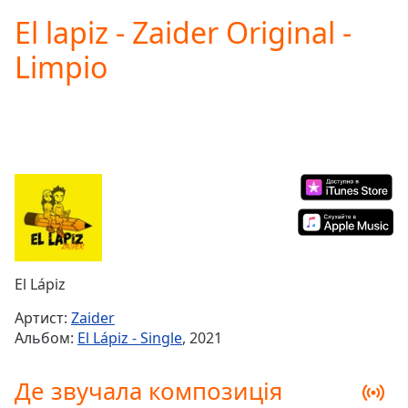
loading.
El lapiz - Zaider Original -
Play
Video
Limpio
Play
Skip
Backward
Skip
Forward
Mute
Current
Time
0:00
/
Duration
-:-
Loaded
:
0.00%
El Lápiz
Stream
Type
LIVE
Артист:
Zaider
Seek to
Альбом:
El Lápiz - Single
, 2021
live,
currently
behind
Де звучала композиція
live
LIVE