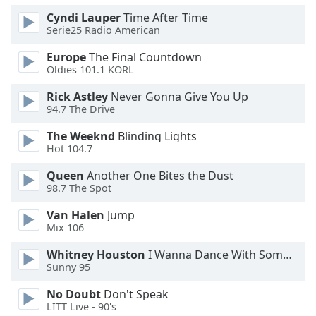
of
Cyndi Lauper
Time After Time
dialog
Serie25 Radio American
window.
Escape
Europe
The Final Countdown
will
Oldies 101.1 KORL
cancel
and
Rick Astley
Never Gonna Give You Up
94.7 The Drive
close
the
The Weeknd
Blinding Lights
window.
Hot 104.7
Text
Queen
Another One Bites the Dust
98.7 The Spot
Color
Van Halen
Jump
Mix 106
Opacity
Whitney Houston
I Wanna Dance With Somebody
Sunny 95
Text
Background
No Doubt
Don't Speak
Color
LITT Live - 90's