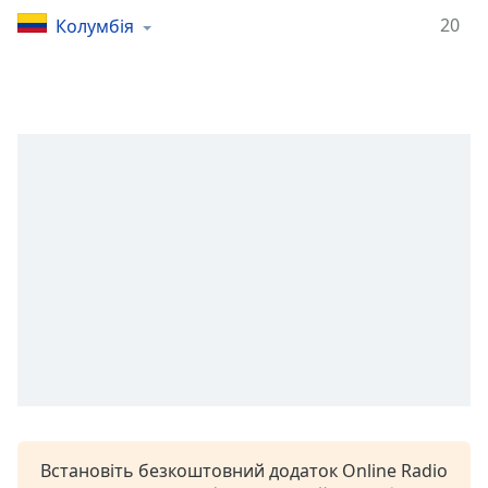
Remaining
Time
-
20
Колумбія
-:-
1x
Playback
Rate
Chapters
Chapters
Descriptions
descriptions
off
,
selected
Subtitles
subtitles
settings
,
Встановіть безкоштовний додаток Online Radio
opens