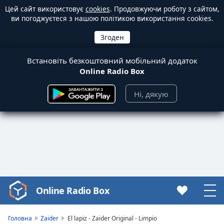
Цей сайт використовує
cookies
. Продовжуючи роботу з сайтом,
ви погоджуєтеся з нашою політикою використання cookies.
Встановіть безкоштовний мобільний додаток
Online Radio Box
Ні, дякую
Online Radio Box
Video
Player
is
Головна
Zaider
El lapiz - Zaider Original - Limpio