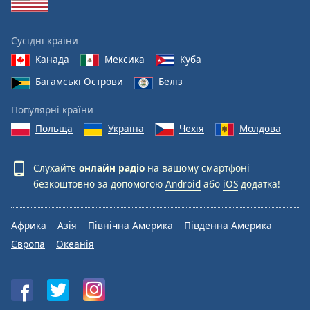
Сусідні країни
Канада
Мексика
Куба
Багамські Острови
Беліз
Популярні країни
Польща
Україна
Чехія
Молдова
Слухайте
онлайн радіо
на вашому смартфоні
безкоштовно за допомогою
Android
або
iOS
додатка!
Африка
Азія
Північна Америка
Південна Америка
Європа
Океанія