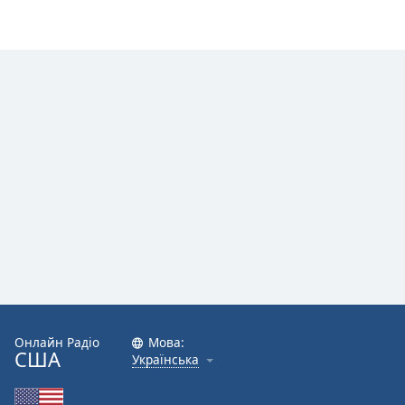
Font
Family
Reset
Done
Close
Modal
Dialog
End
of
dialog
window.
Онлайн Радіо
Мова:
США
Українська