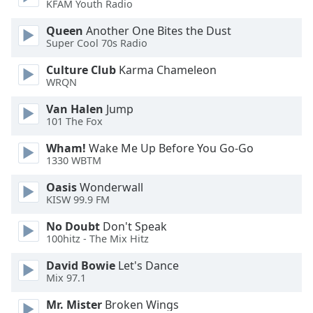
Color
KFAM Youth Radio
Queen
Another One Bites the Dust
Opacity
Super Cool 70s Radio
Culture Club
Karma Chameleon
Caption
WRQN
Area
Van Halen
Jump
Background
101 The Fox
Color
Wham!
Wake Me Up Before You Go-Go
1330 WBTM
Opacity
Oasis
Wonderwall
KISW 99.9 FM
Font
Size
No Doubt
Don't Speak
100hitz - The Mix Hitz
Text
David Bowie
Let's Dance
Mix 97.1
Edge
Style
Mr. Mister
Broken Wings