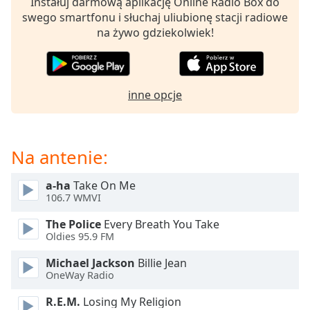
Instałuj darmową aplikację Online Radio Box do
opens
swego smartfonu i słuchaj uliubionę stacji radiowe
subtitles
na żywo gdziekolwiek!
settings
dialog
subtitles
off
,
inne opcje
selected
Audio
Track
Na antenie:
Picture-
in-
a-ha
Take On Me
Picture
106.7 WMVI
Fullscreen
This
The Police
Every Breath You Take
is
Oldies 95.9 FM
a
Michael Jackson
Billie Jean
modal
OneWay Radio
window.
R.E.M.
Losing My Religion