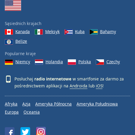
Sąsiednich krajach
Kanada
Meksyk
Kuba
Bahamy
Belize
Popularne kraje
Niemcy
Holandia
Polska
Czechy
Posłuchaj
radio internetowe
w smartfonie za darmo za
pośrednictwem aplikacji na
Androida
lub
iOS
!
Afryka
Azja
Ameryka Północna
Ameryka Południowa
Europa
Oceania