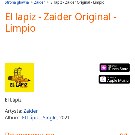
is
Strona glówna
Zaider
El lapiz - Zaider Original - Limpio
loading.
El lapiz - Zaider Original -
Play
Video
Limpio
Play
Skip
Backward
Skip
Forward
Mute
Current
Time
0:00
/
Duration
-:-
Loaded
:
0.00%
El Lápiz
Stream
Type
LIVE
Artysta:
Zaider
Seek to
Album:
El Lápiz - Single
, 2021
live,
currently
behind
live
LIVE