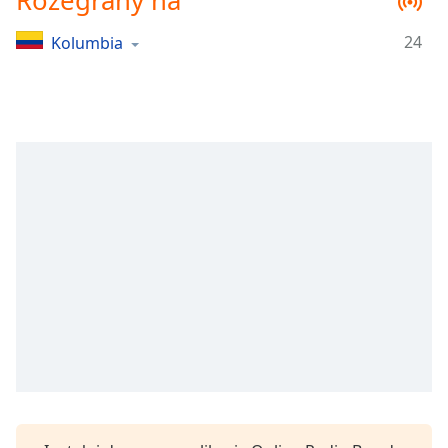
Rozegrany na
Remaining
Time
-
24
Kolumbia
-:-
1x
Playback
Rate
Chapters
Chapters
Descriptions
descriptions
off
,
selected
Subtitles
subtitles
settings
,