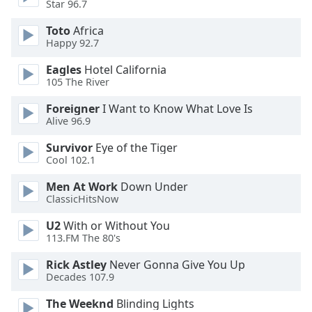
Beginning
Star 96.7
of
Toto
Africa
dialog
Happy 92.7
window.
Escape
Eagles
Hotel California
will
105 The River
cancel
and
Foreigner
I Want to Know What Love Is
Alive 96.9
close
the
Survivor
Eye of the Tiger
window.
Cool 102.1
Text
Men At Work
Down Under
ClassicHitsNow
Color
U2
With or Without You
113.FM The 80's
Opacity
Rick Astley
Never Gonna Give You Up
Decades 107.9
Text
Background
The Weeknd
Blinding Lights