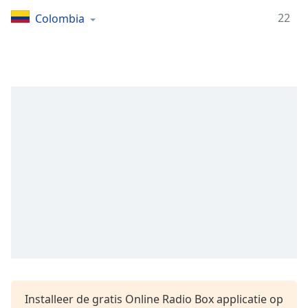
Remaining
Time
-
22
Colombia
-:-
1x
Playback
Rate
Chapters
Chapters
Descriptions
descriptions
off
,
selected
Subtitles
subtitles
settings
,
Installeer de gratis Online Radio Box applicatie op