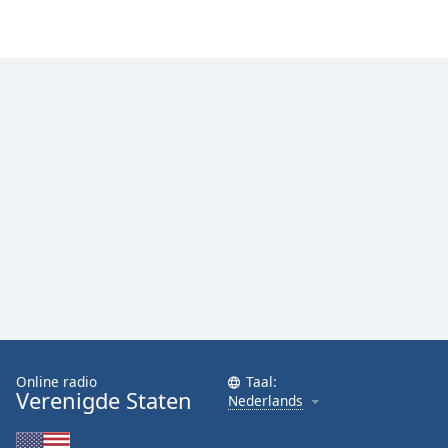
Font
Family
Reset
Done
Close
Modal
Dialog
End
of
dialog
window.
Online radio
Taal:
Verenigde Staten
Nederlands