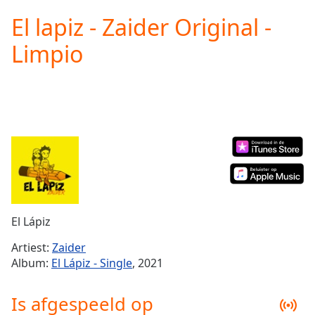
loading.
El lapiz - Zaider Original -
Play
Video
Limpio
Play
Skip
Backward
Skip
Forward
Mute
Current
Time
0:00
/
Duration
-:-
Loaded
:
0.00%
El Lápiz
Stream
Type
LIVE
Artiest:
Zaider
Seek to
Album:
El Lápiz - Single
, 2021
live,
currently
behind
Is afgespeeld op
live
LIVE