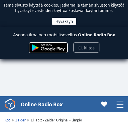
Tämä sivusto käyttää
cookies
. Jatkamalla tämän sivuston käyttöä
hyväksyt evästeiden käyttöä koskevat käytäntömme.
Asenna ilmainen mobiilisovellus
Online Radio Box
Ei, kiitos
Online Radio Box
Video
Player
is
Koti
Zaider
El lapiz - Zaider Original - Limpio
loading.