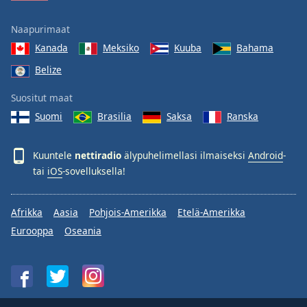
Naapurimaat
Kanada
Meksiko
Kuuba
Bahama
Belize
Suositut maat
Suomi
Brasilia
Saksa
Ranska
Kuuntele
nettiradio
älypuhelimellasi ilmaiseksi
Android
-
tai
iOS
-sovelluksella!
Afrikka
Aasia
Pohjois-Amerikka
Etelä-Amerikka
Eurooppa
Oseania