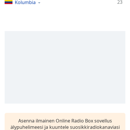
Time
-
23
Kolumbia
-:-
1x
Playback
Rate
Chapters
Chapters
Descriptions
descriptions
off
,
selected
Subtitles
subtitles
settings
,
Asenna ilmainen Online Radio Box sovellus
opens
älypuhelimeesi ja kuuntele suosikkiradiokanaviasi