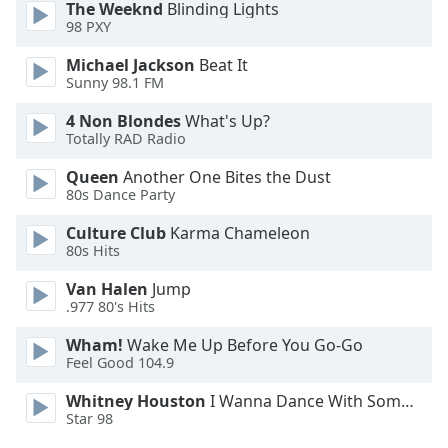
The Weeknd
Blinding Lights
Opacity
98 PXY
Michael Jackson
Beat It
Caption
Sunny 98.1 FM
Area
4 Non Blondes
What's Up?
Background
Totally RAD Radio
Color
Queen
Another One Bites the Dust
80s Dance Party
Opacity
Culture Club
Karma Chameleon
80s Hits
Font
Size
Van Halen
Jump
.977 80's Hits
Text
Wham!
Wake Me Up Before You Go-Go
Feel Good 104.9
Edge
Style
Whitney Houston
I Wanna Dance With Somebody
Star 98
Font