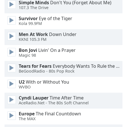
Simple Minds
Don't You (Forget About Me)
dialog
107.3 The Drive
window.
Escape
Survivor
Eye of the Tiger
will
Kola 99.9FM
cancel
and
Men At Work
Down Under
KKNI 105.3 FM
close
the
Bon Jovi
Livin' On a Prayer
window.
Magic 98
Text
Tears for Fears
Everybody Wants To Rule the World
BeGoodRadio - 80s Pop Rock
Color
U2
With or Without You
WVBO
Opacity
Cyndi Lauper
Time After Time
AceRadio.Net - The 80s Soft Channel
Text
Background
Europe
The Final Countdown
Color
The MAX