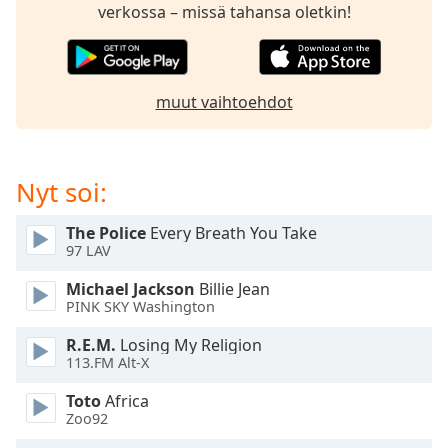
subtitles
verkossa – missä tahansa oletkin!
settings
dialog
subtitles
off
,
muut vaihtoehdot
selected
Audio
Track
Nyt soi:
Picture-
in-
The Police
Every Breath You Take
Picture
97 LAV
Fullscreen
This
Michael Jackson
Billie Jean
is
PINK SKY Washington
a
R.E.M.
Losing My Religion
modal
113.FM Alt-X
window.
Toto
Africa
Beginning
Zoo92
of