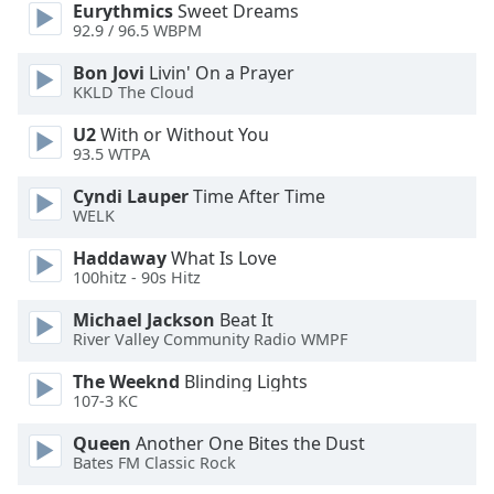
Beginning
Eurythmics
Sweet Dreams
of
92.9 / 96.5 WBPM
dialog
Bon Jovi
Livin' On a Prayer
window.
KKLD The Cloud
Escape
will
U2
With or Without You
cancel
93.5 WTPA
and
close
Cyndi Lauper
Time After Time
WELK
the
window.
Haddaway
What Is Love
100hitz - 90s Hitz
Text
Color
Michael Jackson
Beat It
River Valley Community Radio WMPF
The Weeknd
Blinding Lights
Opacity
107-3 KC
Queen
Another One Bites the Dust
Text
Bates FM Classic Rock
Background