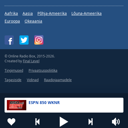
Aafrika
Aasia
Põhja-Ameerika
Lõuna-Ameerika
Euroopa
Okeaania
© Online Radio Box, 2015-2026.
Created by
Final Level
Tingimused
Privaatsuspoliitika
Tagasiside
Vidinad
Raadiojaamadele
ESPN 850 WKNR