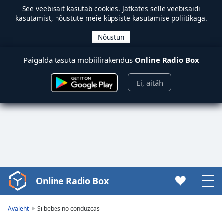
See veebisait kasutab
cookies
. Jätkates selle veebisaidi
kasutamist, nõustute meie küpsiste kasutamise poliitikaga.
Paigalda tasuta mobiilirakendus
Online Radio Box
Ei, aitäh
Online Radio Box
Video
Player
is
Avaleht
Si bebes no conduzcas
loading.