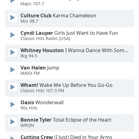
dialog
Majic 107.7
window.
Culture Club
Karma Chameleon
Escape
Mix 98.7
will
cancel
Cyndi Lauper
Girls Just Want to Have Fun
and
Classic Hits Radio (USA)
close
Whitney Houston
I Wanna Dance With Somebody
the
Big 94.5
window.
Van Halen
Jump
Text
MAXX FM
Color
Wham!
Wake Me Up Before You Go-Go
Classic Hits 107.3 FM
Opacity
Oasis
Wonderwall
90s Hits
Text
Bonnie Tyler
Total Eclipse of the Heart
Background
WRQN
Color
Cutting Crew
(I Just) Died in Your Arms