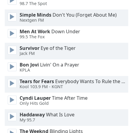
subtitles
98.7 The Spot
settings
dialog
Simple Minds
Don't You (Forget About Me)
subtitles
Nextgen FM
off
,
Men At Work
Down Under
selected
99.5 The Fox
Audio
Survivor
Eye of the Tiger
Track
Jack FM
Picture-
Bon Jovi
Livin' On a Prayer
in-
KPLA
Picture
Fullscreen
Tears for Fears
Everybody Wants To Rule the World
This
Kool 103.9 FM - KGNT
is
a
Cyndi Lauper
Time After Time
modal
Only Hits Gold
window.
Haddaway
What Is Love
My 95.7
Beginning
of
The Weeknd
Blinding Lights