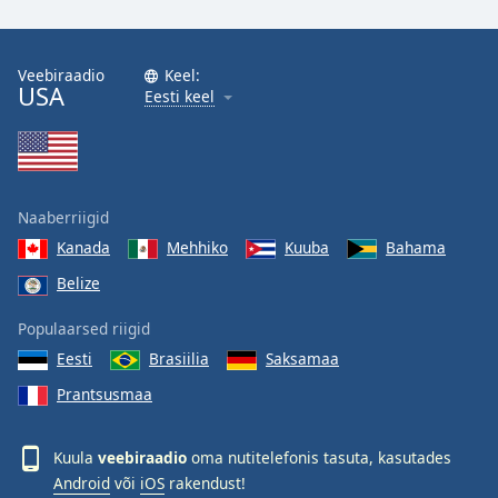
Family
Veebiraadio
Keel:
USA
Reset
Eesti keel
Done
Close
Modal
Dialog
End
Naaberriigid
of
dialog
Kanada
Mehhiko
Kuuba
Bahama
window.
Belize
Populaarsed riigid
Eesti
Brasiilia
Saksamaa
Prantsusmaa
Kuula
veebiraadio
oma nutitelefonis tasuta, kasutades
Android
või
iOS
rakendust!