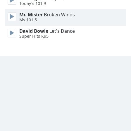
Today's 101.9
Opacity
Mr. Mister
Broken Wings
My 101.5
Caption
Area
David Bowie
Let's Dance
Super Hits K95
Background
Color
Opacity
Font
Size
Text
Edge
Style
Font