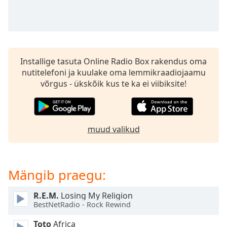
Time
-
-:-
1x
Playback
Rate
Installige tasuta Online Radio Box rakendus oma
nutitelefoni ja kuulake oma lemmikraadiojaamu
Chapters
võrgus - ükskõik kus te ka ei viibiksite!
Chapters
Descriptions
muud valikud
descriptions
off
,
selected
Mängib praegu:
Subtitles
subtitles
R.E.M.
Losing My Religion
BestNetRadio - Rock Rewind
settings
,
opens
Toto
Africa