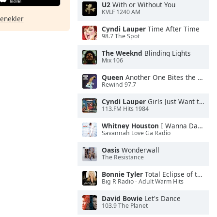
U2
With or Without You
KVLF 1240 AM
çenekler
Cyndi Lauper
Time After Time
98.7 The Spot
The Weeknd
Blinding Lights
Mix 106
Queen
Another One Bites the Dust
Rewind 97.7
Cyndi Lauper
Girls Just Want to Have Fun
113.FM Hits 1984
Whitney Houston
I Wanna Dance With Somebody
Savannah Love Ga Radio
Oasis
Wonderwall
The Resistance
Bonnie Tyler
Total Eclipse of the Heart
Big R Radio - Adult Warm Hits
David Bowie
Let's Dance
103.9 The Planet