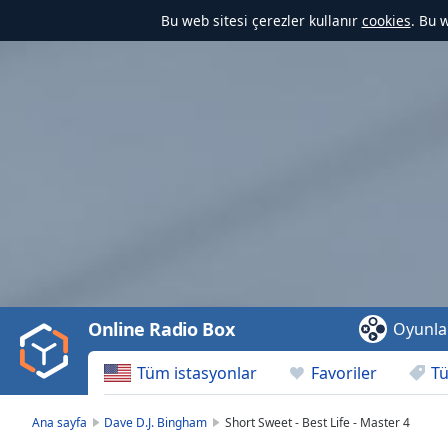
Bu web sitesi çerezler kullanır
cookies
. Bu 
Video
Player
is
loading.
Play
Video
Online Radio Box
Oyunla
Play
Skip
Tüm istasyonlar
Favoriler
Tü
Backward
Skip
Forward
Ana sayfa
Dave D.J. Bingham
Short Sweet - Best Life - Master 4
Mute