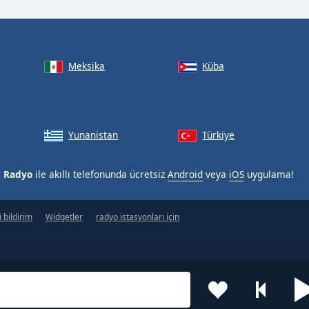
Meksika
Küba
Yunanistan
Türkiye
i Radyo
ile akıllı telefonunda ücretsiz
Android
veya
iOS
uygulama!
 bildirim
Widgetler
radyo istasyonları için