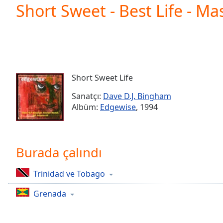
Current
Short Sweet - Best Life - Ma
Time
0:00
/
Duration
-:-
Loaded
:
0.00%
0:00
Short Sweet Life
Stream
Type
LIVE
Sanatçı:
Dave D.J. Bingham
Seek to
Albüm:
Edgewise
, 1994
live,
currently
behind
live
LIVE
Remaining
Burada çalındı
Time
-
-:-
Trinidad ve Tobago
1x
Grenada
Playback
Rate