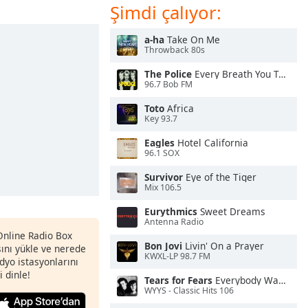
Şimdi çalıyor:
a-ha
Take On Me
Throwback 80s
The Police
Every Breath You Take
96.7 Bob FM
Toto
Africa
Key 93.7
Eagles
Hotel California
96.1 SOX
Survivor
Eye of the Tiger
Mix 106.5
Eurythmics
Sweet Dreams
Antenna Radio
 Online Radio Box
Bon Jovi
Livin' On a Prayer
nı yükle ve nerede
KWXL-LP 98.7 FM
adyo istasyonlarını
i dinle!
Tears for Fears
Everybody Wants To Rule the World
WYYS - Classic Hits 106