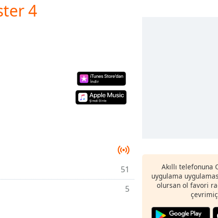
ster 4
Akıllı telefonuna
51
uygulama uygulaması
olursan ol favori r
5
çevrimiç