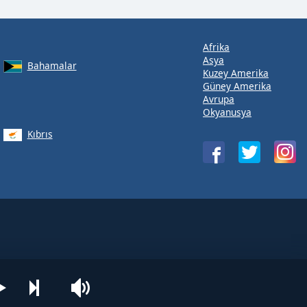
Afrika
Asya
Bahamalar
Kuzey Amerika
Güney Amerika
Avrupa
Okyanusya
Kıbrıs