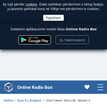
Ky sajt përdor
cookies
. Duke vazhduar përdorimin e kësaj faqeje,
ju pranoni politikat tona në lidhje me përdorimin e cookies.
Instaloni aplikacionin mobil falas
Online Radio Box
Jo, faleminderit
Online Radio Box
Video
Player
is
Ballina
Dave D.J. Bingham
Short Sweet - Best Life - Master 4
loading.