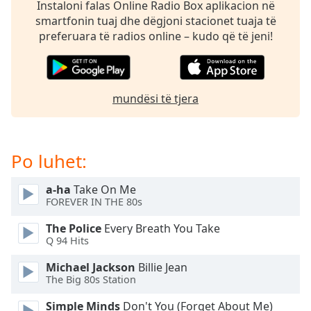
subtitles
Instaloni falas Online Radio Box aplikacion në
settings
smartfonin tuaj dhe dëgjoni stacionet tuaja të
dialog
preferuara të radios online – kudo që të jeni!
subtitles
off
,
selected
mundësi të tjera
Audio
Track
Picture-
Po luhet:
in-
Picture
Fullscreen
a-ha
Take On Me
This
FOREVER IN THE 80s
is
a
The Police
Every Breath You Take
modal
Q 94 Hits
window.
Michael Jackson
Billie Jean
The Big 80s Station
Beginning
of
Simple Minds
Don't You (Forget About Me)