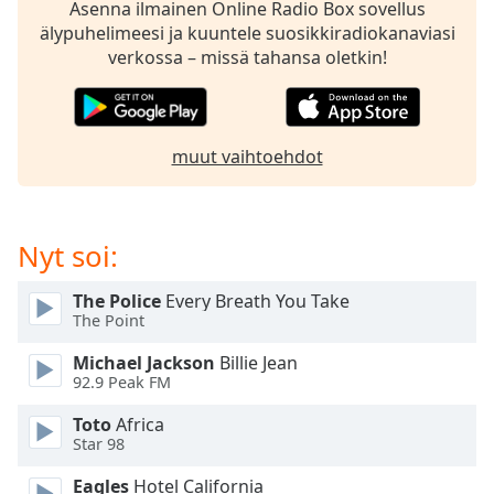
subtitles
Asenna ilmainen Online Radio Box sovellus
settings
älypuhelimeesi ja kuuntele suosikkiradiokanaviasi
dialog
verkossa – missä tahansa oletkin!
subtitles
off
,
selected
muut vaihtoehdot
Audio
Track
Picture-
Nyt soi:
in-
Picture
Fullscreen
The Police
Every Breath You Take
This
The Point
is
a
Michael Jackson
Billie Jean
modal
92.9 Peak FM
window.
Toto
Africa
Star 98
Beginning
of
Eagles
Hotel California