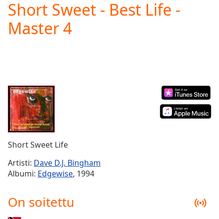
Short Sweet - Best Life -
Play
Video
Master 4
Play
Skip
Backward
Skip
Forward
Mute
Current
Time
0:00
/
Duration
-:-
Loaded
:
0.00%
Short Sweet Life
Stream
Type
LIVE
Artisti:
Dave D.J. Bingham
Seek to
Albumi:
Edgewise
, 1994
live,
currently
behind
On soitettu
live
LIVE
Remaining