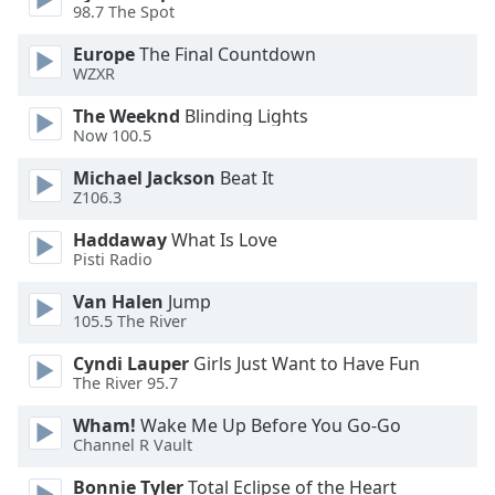
98.7 The Spot
Opacity
Europe
The Final Countdown
WZXR
Caption
Area
The Weeknd
Blinding Lights
Now 100.5
Background
Color
Michael Jackson
Beat It
Z106.3
Opacity
Haddaway
What Is Love
Pisti Radio
Font
Van Halen
Jump
Size
105.5 The River
Cyndi Lauper
Girls Just Want to Have Fun
Text
The River 95.7
Edge
Wham!
Wake Me Up Before You Go-Go
Style
Channel R Vault
Bonnie Tyler
Total Eclipse of the Heart
Font