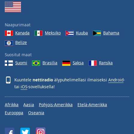
Naapurimaat
Kanada
Meksiko
Kuuba
Bahama
Belize
Suositut maat
Suomi
Brasilia
Saksa
Ranska
Kuuntele
nettiradio
älypuhelimellasi ilmaiseksi
Android
-
tai
iOS
-sovelluksella!
Afrikka
Aasia
Pohjois-Amerikka
Etelä-Amerikka
Eurooppa
Oseania