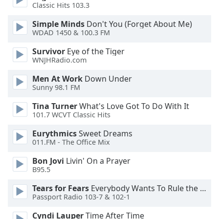
dialog
Classic Hits 103.3
window.
Simple Minds
Don't You (Forget About Me)
Escape
WDAD 1450 & 100.3 FM
will
cancel
Survivor
Eye of the Tiger
and
WNJHRadio.com
close
Men At Work
Down Under
the
Sunny 98.1 FM
window.
Tina Turner
What's Love Got To Do With It
Text
101.7 WCVT Classic Hits
Color
Eurythmics
Sweet Dreams
011.FM - The Office Mix
Opacity
Bon Jovi
Livin' On a Prayer
B95.5
Text
Tears for Fears
Everybody Wants To Rule the World
Background
Passport Radio 103-7 & 102-1
Color
Cyndi Lauper
Time After Time