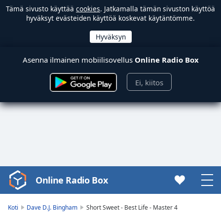
Tämä sivusto käyttää
cookies
. Jatkamalla tämän sivuston käyttöä
hyväksyt evästeiden käyttöä koskevat käytäntömme.
Asenna ilmainen mobiilisovellus
Online Radio Box
Ei, kiitos
Online Radio Box
Video
Player
is
Koti
Dave D.J. Bingham
Short Sweet - Best Life - Master 4
loading.