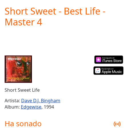
loading.
Short Sweet - Best Life -
Play
Video
Master 4
Play
Skip
Backward
Skip
Forward
Mute
Current
Time
0:00
/
Duration
-:-
Loaded
:
0.00%
Short Sweet Life
Stream
Type
LIVE
Artista:
Dave D.J. Bingham
Seek to
Album:
Edgewise
, 1994
live,
currently
behind
Ha sonado
live
LIVE