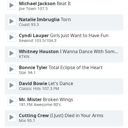
Michael Jackson
Beat It
Joe Town 107.5
Opacity
Natalie Imbruglia
Torn
Coast 93.3
Caption
Area
Cyndi Lauper
Girls Just Want to Have Fun
Rewind 103.5/104.3
Background
Color
Whitney Houston
I Wanna Dance With Somebody
KTKN
Opacity
Bonnie Tyler
Total Eclipse of the Heart
Star 94.1
Font
David Bowie
Let's Dance
Size
Classic Hits 107.3 FM
Mr. Mister
Broken Wings
Text
181.FM Awesome 80's
Edge
Cutting Crew
(I Just) Died in Your Arms
Style
Mix 95.1