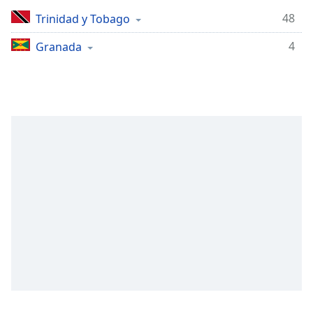
Remaining
Time
-
48
Trinidad y Tobago
-:-
4
Granada
1x
Playback
Rate
Chapters
Chapters
Descriptions
descriptions
off
,
selected
Subtitles
subtitles
settings
,