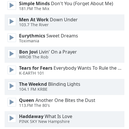
of
Simple Minds
Don't You (Forget About Me)
dialog
181.FM The Mix
window.
Men At Work
Down Under
Escape
103.7 The River
will
cancel
Eurythmics
Sweet Dreams
and
Toximania
close
Bon Jovi
Livin' On a Prayer
the
WROB The Rob
window.
Tears for Fears
Everybody Wants To Rule the World
Text
K-EARTH 101
Color
The Weeknd
Blinding Lights
104.1 FM KRBE
Opacity
Queen
Another One Bites the Dust
113.FM The 80's
Text
Haddaway
What Is Love
Background
PINK SKY New Hampshire
Color