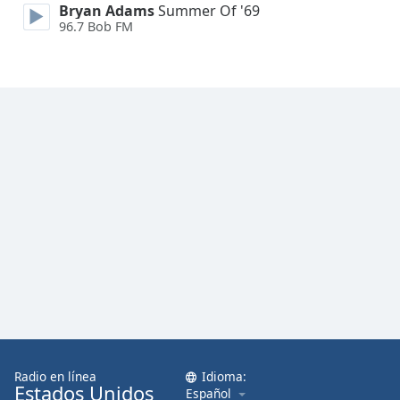
Bryan Adams
Summer Of '69
Font
96.7 Bob FM
Family
Reset
Done
Close
Modal
Dialog
End
of
dialog
window.
Radio en línea
Idioma:
Estados Unidos
Español