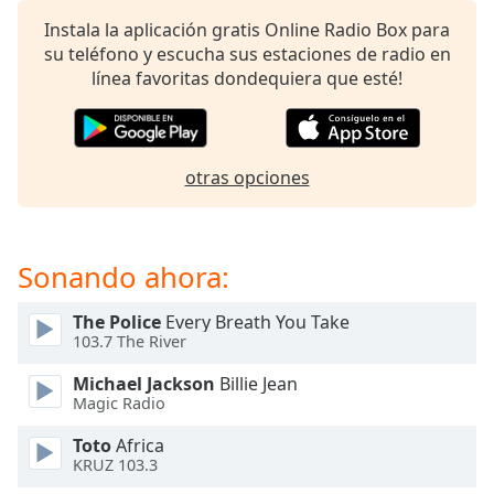
opens
subtitles
Instala la aplicación gratis Online Radio Box para
settings
su teléfono y escucha sus estaciones de radio en
dialog
línea favoritas dondequiera que esté!
subtitles
off
,
selected
otras opciones
Audio
Track
Picture-
Sonando ahora:
in-
Picture
Fullscreen
The Police
Every Breath You Take
This
103.7 The River
is
a
Michael Jackson
Billie Jean
modal
Magic Radio
window.
Toto
Africa
KRUZ 103.3
Beginning