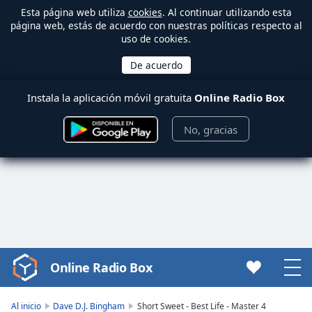
Esta página web utiliza
cookies
. Al continuar utilizando esta
página web, estás de acuerdo con nuestras políticas respecto al
uso de cookies.
Instala la aplicación móvil gratuita
Online Radio Box
No, gracias
Online Radio Box
Video
Player
is
Al inicio
Dave D.J. Bingham
Short Sweet - Best Life - Master 4