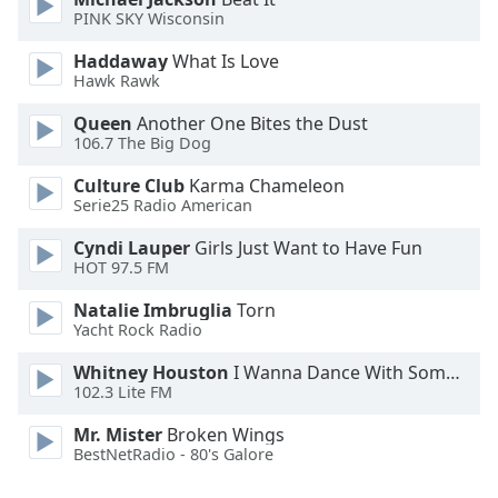
PINK SKY Wisconsin
Opacity
Haddaway
What Is Love
Hawk Rawk
Caption
Queen
Another One Bites the Dust
Area
106.7 The Big Dog
Background
Color
Culture Club
Karma Chameleon
Serie25 Radio American
Opacity
Cyndi Lauper
Girls Just Want to Have Fun
HOT 97.5 FM
Natalie Imbruglia
Torn
Font
Yacht Rock Radio
Size
Whitney Houston
I Wanna Dance With Somebody
102.3 Lite FM
Text
Edge
Mr. Mister
Broken Wings
Style
BestNetRadio - 80's Galore