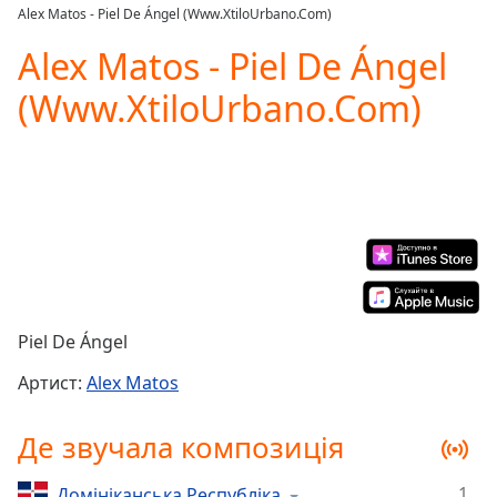
loading.
Alex Matos - Piel De Ángel (Www.XtiloUrbano.Com)
Play
Video
Alex Matos - Piel De Ángel
Play
(Www.XtiloUrbano.Com)
Skip
Backward
Skip
Forward
Mute
Current
Time
0:00
/
Duration
-:-
Loaded
:
0.00%
Piel De Ángel
Stream
Type
LIVE
Артист:
Alex Matos
Seek to
live,
Де звучала композиція
currently
behind
live
LIVE
1
Домініканська Республіка