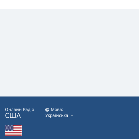
Font
Family
Reset
Done
Close
Modal
Dialog
End
of
dialog
window.
Онлайн Радіо
Мова:
США
Українська