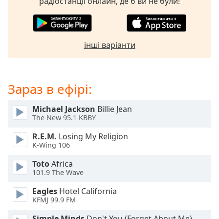
радіостанції онлайн, де б ви не були!
subtitles
settings
dialog
subtitles
інші варіанти
off
,
selected
Audio
Зараз в ефірі:
Track
Michael Jackson
Billie Jean
Picture-
in-
The New 95.1 KBBY
Picture
Fullscreen
R.E.M.
Losing My Religion
This
K-Wing 106
is
Toto
Africa
a
101.9 The Wave
modal
window.
Eagles
Hotel California
KFMJ 99.9 FM
Beginning
Simple Minds
Don't You (Forget About Me)