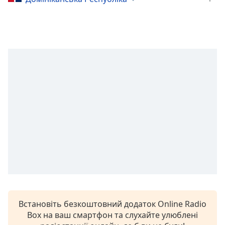
Remaining
Time
-
-:-
1x
Playback
Rate
Chapters
Chapters
Descriptions
descriptions
off
,
selected
Subtitles
subtitles
Встановіть безкоштовний додаток Online Radio
settings
,
Box на ваш смартфон та слухайте улюблені
opens