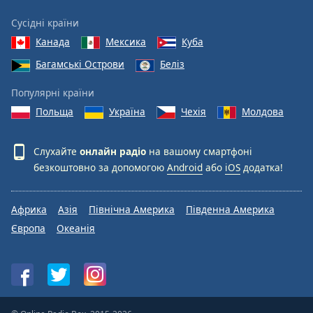
Сусідні країни
Канада
Мексика
Куба
Багамські Острови
Беліз
Популярні країни
Польща
Україна
Чехія
Молдова
Слухайте
онлайн радіо
на вашому смартфоні
безкоштовно за допомогою
Android
або
iOS
додатка!
Африка
Азія
Північна Америка
Південна Америка
Європа
Океанія