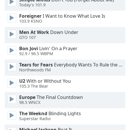
of
Today's 101.9
dialog
window.
Foreigner
I Want to Know What Love Is
Escape
103.9 KSNO
will
Men At Work
Down Under
cancel
GTO 107
and
close
Bon Jovi
Livin' On a Prayer
the
92.9 / 96.5 WBPM
window.
Tears for Fears
Everybody Wants To Rule the World
Northwoods FM
Text
Color
U2
With or Without You
105.3 The Bear
Opacity
Europe
The Final Countdown
98.5 WNCX
Text
The Weeknd
Blinding Lights
Background
Superstar Radio
Color
Michael Jackson
Beat It